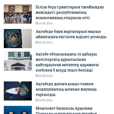
Білім беру гранттарын тағайындау
жөніндегі республикалық
комиссияның отырысы өтті
05.08.2026
Ақтөбеде банк карталарын заңсыз
айналымға енгізген күдікті ұсталды
05.08.2026
Ақтөбе облысындағы су құбыры
желілерінің құрылысына
қайтарылған активтер қаражаты
есебінен 5 млрд теңге бөлінді
05.08.2026
Ақтөбеде далаға қоқыс төккен
медициналық мекеме жауапқа
тартылды
04.08.2026
Мемлекет басшысы Армения
Премьер-министрімен телефон