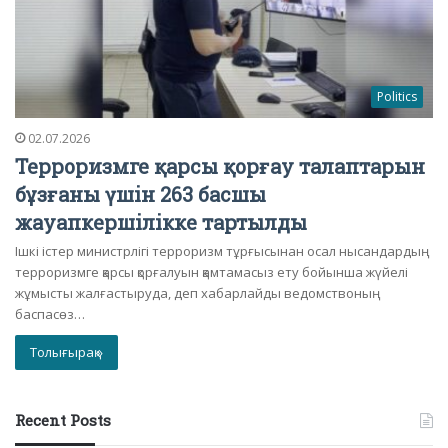
Politics
02.07.2026
Терроризмге қарсы қорғау талаптарын
бұзғаны үшін 263 басшы
жауапкершілікке тартылды
Ішкі істер министрлігі терроризм тұрғысынан осал нысандардың
терроризмге қарсы қорғалуын қамтамасыз ету бойынша жүйелі
жұмысты жалғастыруда, деп хабарлайды ведомствоның
баспасөз…
Толығырақ »
Recent Posts