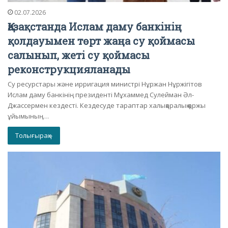
02.07.2026
Қазақстанда Ислам даму банкінің
қолдауымен төрт жаңа су қоймасы
салынып, жеті су қоймасы
реконструкцияланады
Су ресурстары және ирригация министрі Нұржан Нұржігітов
Ислам даму банкінің президенті Мұхаммед Сулейман Әл-
Джассермен кездесті. Кездесуде тараптар халықаралық қаржы
ұйымының…
Толығырақ »