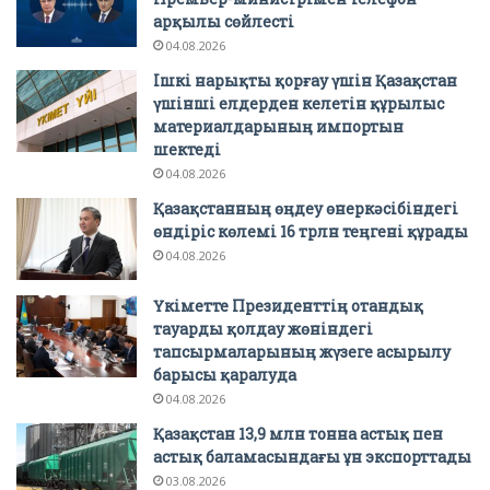
арқылы сөйлесті
04.08.2026
Ішкі нарықты қорғау үшін Қазақстан
үшінші елдерден келетін құрылыс
материалдарының импортын
шектеді
04.08.2026
Қазақстанның өңдеу өнеркәсібіндегі
өндіріс көлемі 16 трлн теңгені құрады
04.08.2026
Үкіметте Президенттің отандық
тауарды қолдау жөніндегі
тапсырмаларының жүзеге асырылу
барысы қаралуда
04.08.2026
Қазақстан 13,9 млн тонна астық пен
астық баламасындағы ұн экспорттады
03.08.2026