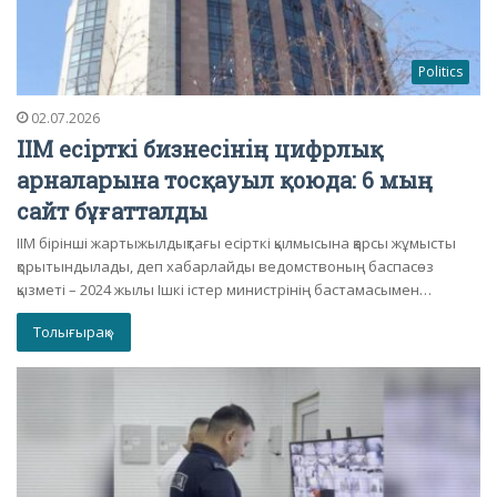
Politics
02.07.2026
ІІМ есірткі бизнесінің цифрлық
арналарына тосқауыл қоюда: 6 мың
сайт бұғатталды
ІІМ бірінші жартыжылдықтағы есірткі қылмысына қарсы жұмысты
қорытындылады, деп хабарлайды ведомствоның баспасөз
қызметі – 2024 жылы Ішкі істер министрінің бастамасымен…
Толығырақ »