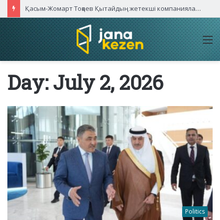
Қасым-Жомарт Тоқаев Қытайдың жетекші компаниялары басшыларымен кездесті
M
Day:
July 2, 2026
Politics