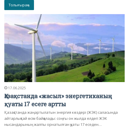
Толығырақ »
17.06.2025
Қазақстанда «жасыл» энергетиканың
қуаты 17 есеге артты
Қазақстанда жаңартылатын энергия көздері (ЖЭК) саласында
айтарлықтай өсім байқалады: соңғы он жылда елдегі ЖЭК
нысандарының жалпы орнатылған қуаты 17 еседен…