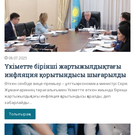
08.07.2025
Үкіметте бірінші жартыжылдықтағы
инфляция қорытындысы шығарылды
Өткен сенбіде вице-премьер – ұлттық экономика министрі Серік
Жұманғариннің төрағалығымен Үкіметте өткен жиында бірінші
жартыжылдықтағы инфляция қорытындысы қаралды, деп
хабарлайды…
Толығырақ »