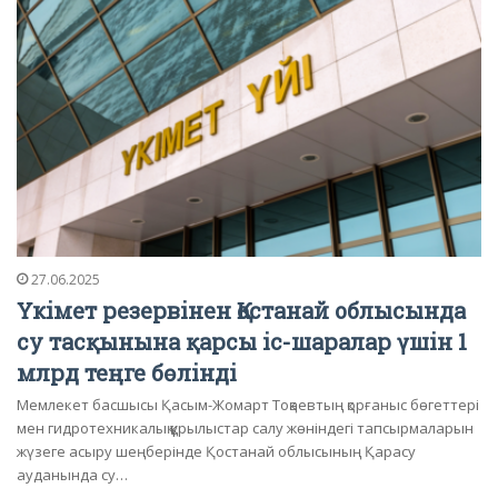
27.06.2025
Үкімет резервінен Қостанай облысында
су тасқынына қарсы іс-шаралар үшін 1
млрд теңге бөлінді
Мемлекет басшысы Қасым-Жомарт Тоқаевтың қорғаныс бөгеттері
мен гидротехникалық құрылыстар салу жөніндегі тапсырмаларын
жүзеге асыру шеңберінде Қостанай облысының Қарасу
ауданында су…