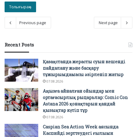
Толығырақ »
Previous page
Next page
Recent Posts
Қазақстанда жерасты суын кешенді
пайдалану және басқару
тұжырымдамасы әзірленіп жатыр
07.08.2026
Аңызға айналған ойындар мен
ортағасырлық рыцарьлар: Comic Con
Astana 2026 қонақтарын қандай
қызықтар күтіп тұр
07.08.2026
Caspian Sea Action Week аясында
Каспийді зерттеудегі ғылыми