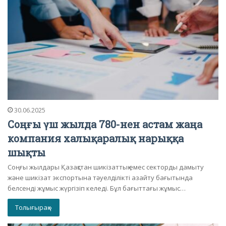
30.06.2025
Соңғы үш жылда 780-нен астам жаңа
компания халықаралық нарыққа
шықты
Соңғы жылдары Қазақстан шикізаттық емес секторды дамыту
және шикізат экспортына тәуелділікті азайту бағытында
белсенді жұмыс жүргізіп келеді. Бұл бағыттағы жұмыс…
Толығырақ »