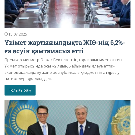
15.07.2025
Үкімет жартыжылдықта ЖІӨ-нің 6,2%-
ға өсуін қамтамасыз етті
Премьер-министр Олжас Бектеновтің төрағалығымен өткен
Үкімет отырысында осы жылдың 6 айындағы әлеуметтік-
экономикалық даму және республикалық бюджеттің атқарылу
нәтижелері қаралды, деп…
Толығырақ »