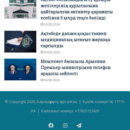
желілерінің құрылысына
қайтарылған активтер қаражаты
есебінен 5 млрд теңге бөлінді
05.08.2026
Ақтөбеде далаға қоқыс төккен
медициналық мекеме жауапқа
тартылды
04.08.2026
Мемлекет басшысы Армения
Премьер-министрімен телефон
арқылы сөйлесті
04.08.2026
© Copyright 2026, Барлық құқығы қорғалған | Куәлік номері: № 17715-
ИА | Байланыс номері: +77025152426
Facebook
Instagram
Telegram