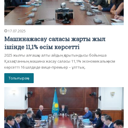
17.07.2025
Машинажасау саласы жарты жыл
ішінде 11,1% өсім көрсетті
2025 жылғы алғашқы алты айдың қорытындысы бойынша
Қазақстанның машина жасау саласы 11,1% экономикалық өсім
көрсетті 16 шілдеде вице-премьер – ұлттық…
Толығырақ »