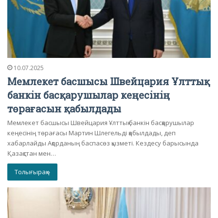
10.07.2025
Мемлекет басшысы Швейцария Ұлттық
банкін басқарушылар кеңесінің
төрағасын қабылдады
Мемлекет басшысы Швейцария Ұлттық банкін басқарушылар
кеңесінің төрағасы Мартин Шлегельді қабылдады, деп
хабарлайды Ақорданың баспасөз қызметі. Кездесу барысында
Қазақстан мен…
Толығырақ »