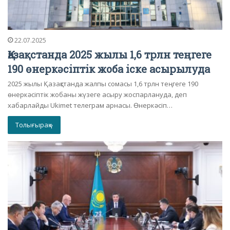
22.07.2025
Қазақстанда 2025 жылы 1,6 трлн теңгеге
190 өнеркәсіптік жоба іске асырылуда
2025 жылы Қазақстанда жалпы сомасы 1,6 трлн теңгеге 190
өнеркәсіптік жобаны жүзеге асыру жоспарлануда, деп
хабарлайды Ukimet телеграм арнасы. Өнеркәсіп…
Толығырақ »