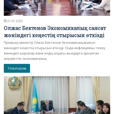
21.07.2025
Олжас Бектенов Экономикалық саясат
жөніндегі кеңестің отырысын өткізді
Премьер-министр Олжас Бектенов Экономикалық саясат
жөніндегі кеңестің отырысын өткізді. Онда инфляцияны тежеу
жөніндегі шаралар және елдің алдағы жылдарға арналған
әлеуметтік-экономикалық…
Толығырақ »