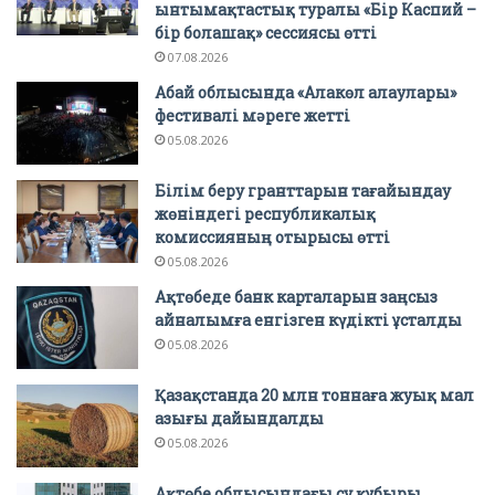
ынтымақтастық туралы «Бір Каспий –
бір болашақ» сессиясы өтті
07.08.2026
Абай облысында «Алакөл алаулары»
фестивалі мәреге жетті
05.08.2026
Білім беру гранттарын тағайындау
жөніндегі республикалық
комиссияның отырысы өтті
05.08.2026
Ақтөбеде банк карталарын заңсыз
айналымға енгізген күдікті ұсталды
05.08.2026
Қазақстанда 20 млн тоннаға жуық мал
азығы дайындалды
05.08.2026
Ақтөбе облысындағы су құбыры