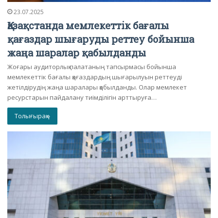
23.07.2025
Қазақстанда мемлекеттік бағалы
қағаздар шығаруды реттеу бойынша
жаңа шаралар қабылданды
Жоғары аудиторлық палатаның тапсырмасы бойынша
мемлекеттік бағалы қағаздардың шығарылуын реттеуді
жетілдірудің жаңа шаралары қабылданды. Олар мемлекет
ресурстарын пайдалану тиімділігін арттыруға…
Толығырақ »