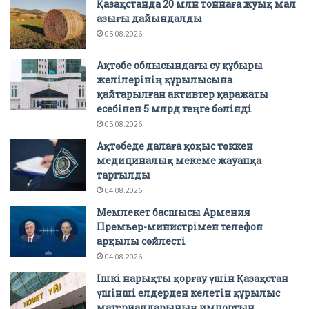
Қазақстанда 20 млн тоннаға жуық мал
азығы дайындалды
05.08.2026
Ақтөбе облысындағы су құбыры
желілерінің құрылысына
қайтарылған активтер қаражаты
есебінен 5 млрд теңге бөлінді
05.08.2026
Ақтөбеде далаға қоқыс төккен
медициналық мекеме жауапқа
тартылды
04.08.2026
Мемлекет басшысы Армения
Премьер-министрімен телефон
арқылы сөйлесті
04.08.2026
Ішкі нарықты қорғау үшін Қазақстан
үшінші елдерден келетін құрылыс
материалдарының импортын