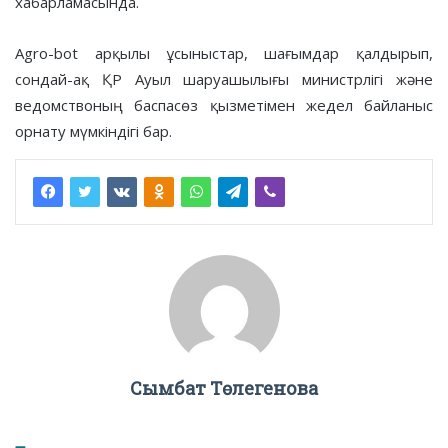
хабарламасында.
Agro-bot арқылы ұсыныстар, шағымдар қалдырып,
сондай-ақ ҚР Ауыл шаруашылығы министрлігі және
ведомствоның баспасөз қызметімен жедел байланыс
орнату мүмкіндігі бар.
Сымбат Төлегенова