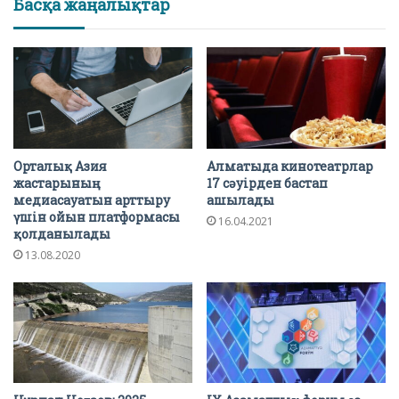
Басқа жаңалықтар
Орталық Азия
Алматыда кинотеатрлар
жастарының
17 сәуірден бастап
медиасауатын арттыру
ашылады
үшін ойын платформасы
16.04.2021
қолданылады
13.08.2020