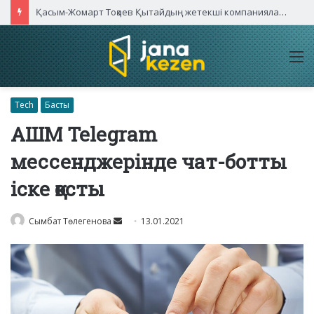
Қасым-Жомарт Тоқаев Қытайдың жетекші компаниялары басшыларымен кездесті
M
Tech
Басты
АШМ Telegram
мессенджерінде чат-ботты
іске қосты
Send
Сымбат Төлегенова
13.01.2021
an
email