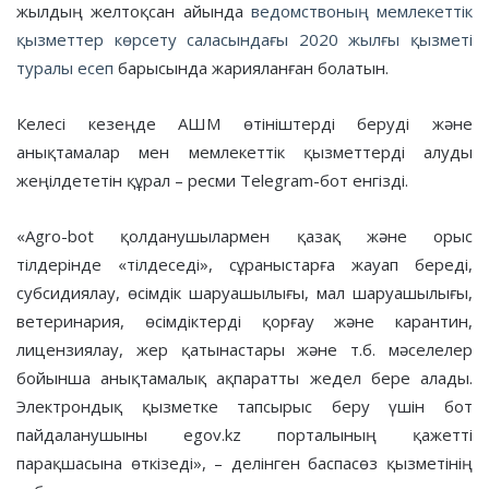
жылдың желтоқсан айында
ведомствоның мемлекеттік
қызметтер көрсету саласындағы 2020 жылғы қызметі
туралы есеп
барысында жарияланған болатын.
Келесі кезеңде АШМ өтініштерді беруді және
анықтамалар мен мемлекеттік қызметтерді алуды
жеңілдететін құрал – ресми Telegram-бот енгізді.
«Agro-bot қолданушылармен қазақ және орыс
тілдерінде «тілдеседі», сұраныстарға жауап береді,
субсидиялау, өсімдік шаруашылығы, мал шаруашылығы,
ветеринария, өсімдіктерді қорғау және карантин,
лицензиялау, жер қатынастары және т.б. мәселелер
бойынша анықтамалық ақпаратты жедел бере алады.
Электрондық қызметке тапсырыс беру үшін бот
пайдаланушыны egov.kz порталының қажетті
парақшасына өткізеді», – делінген баспасөз қызметінің