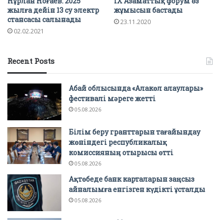
Нұрлан Ноғаев: 2025
IX Азаматтық форум өз
жылға дейін 13 су электр
жұмысын бастады
стансасы салынады
23.11.2020
02.02.2021
Recent Posts
Абай облысында «Алакөл алаулары»
фестивалі мәреге жетті
05.08.2026
Білім беру гранттарын тағайындау
жөніндегі республикалық
комиссияның отырысы өтті
05.08.2026
Ақтөбеде банк карталарын заңсыз
айналымға енгізген күдікті ұсталды
05.08.2026