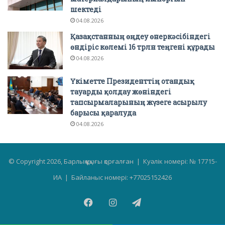
шектеді
04.08.2026
Қазақстанның өңдеу өнеркәсібіндегі
өндіріс көлемі 16 трлн теңгені құрады
04.08.2026
Үкіметте Президенттің отандық
тауарды қолдау жөніндегі
тапсырмаларының жүзеге асырылу
барысы қаралуда
04.08.2026
© Copyright 2026, Барлық құқығы қорғалған | Куәлік номері: № 17715-
ИА | Байланыс номері: +77025152426
Facebook
Instagram
Telegram