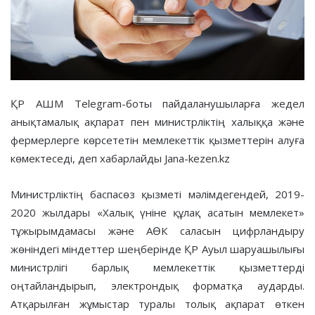
ҚР АШМ Telegram-боты пайдаланушыларға жедел
анықтамалық ақпарат пен министрліктің халыққа және
фермерлерге көрсететін мемлекеттік қызметтерін алуға
көмектеседі, деп хабарлайды Jana-kezen.kz
Министрліктің баспасөз қызметі мәлімдегендей, 2019-
2020 жылдары «Халық үніне құлақ асатын мемлекет»
тұжырымдамасы және АӨК саласын цифрландыру
жөніндегі міндеттер шеңберінде ҚР Ауыл шаруашылығы
министрлігі барлық мемлекеттік қызметтерді
оңтайландырып, электрондық форматқа аударды.
Атқарылған жұмыстар туралы толық ақпарат өткен