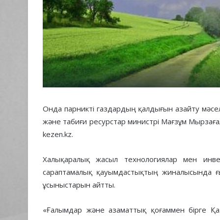
Онда парникті газдардың қалдығын азайту мәсел
және табиғи ресурстар министрі Мағзұм Мырзаға
kezen.kz.
Халықаралық жасыл технологиялар мен инв
сараптамалық қауымдастықтың жиналысында 
ұсыныстарын айтты.
«Ғалымдар және азаматтық қоғаммен бірге Қаз