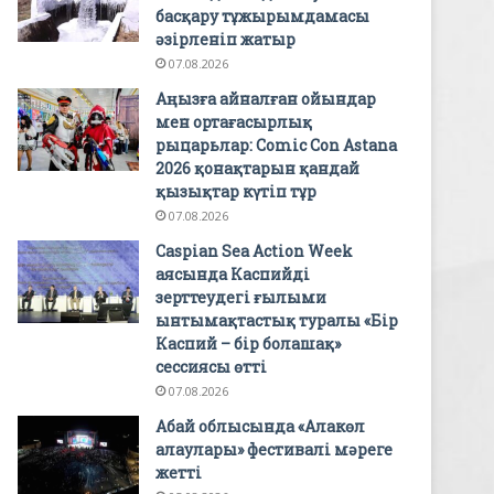
басқару тұжырымдамасы
әзірленіп жатыр
07.08.2026
Аңызға айналған ойындар
мен ортағасырлық
рыцарьлар: Comic Con Astana
2026 қонақтарын қандай
қызықтар күтіп тұр
07.08.2026
Caspian Sea Action Week
аясында Каспийді
зерттеудегі ғылыми
ынтымақтастық туралы «Бір
Каспий – бір болашақ»
сессиясы өтті
07.08.2026
Абай облысында «Алакөл
алаулары» фестивалі мәреге
жетті