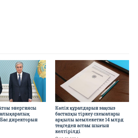
Атом энергиясы
Көлік құралдарын заңсыз
халықаралық
бастапқы тіркеу схемалары
 Бас директорын
арқылы мемлекетке 14 млрд
теңгеден астам шығын
келтірілді