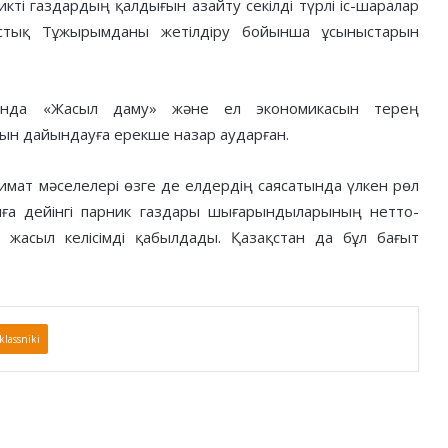
ті газдардың қалдығын азайту секілді түрлі іс-шаралар
стық Тұжырымданы жетілдіру бойынша ұсыныстарын
ында «Жасыл даму» және ел экономикасын терең
ын дайындауға ерекше назар аударған.
имат мәселелері өзге де елдердің саясатында үлкен рөл
ға дейінгі парник газдары шығарындыларының нетто-
 жасыл келісімді қабылдады. Қазақстан да бұл бағыт
lassniki