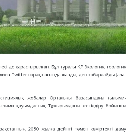
есі де қарастырылған. Бұл туралы ҚР Экология, геология
лиев Twitter парақшасында жазды, деп хабарлайды Jana-
естициялық жобалар Орталығы базасындағы ғылыми-
ғылыми қауымдастық Тұжырымданы жетілдіру бойынша
ақстанның 2050 жылға дейінгі төмен көміртекті даму