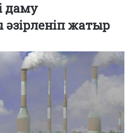
і даму
әзірленіп жатыр