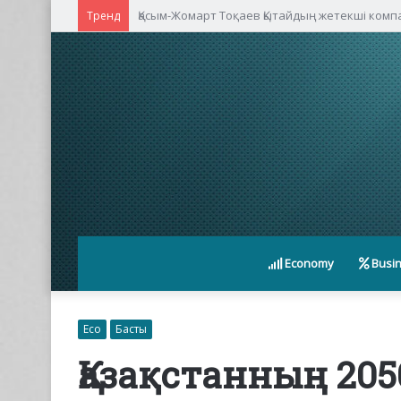
Қасым-Жомарт Тоқаев Қытайдың жетекші ком
Тренд
Economy
Busi
Eco
Басты
Қазақстанның 205