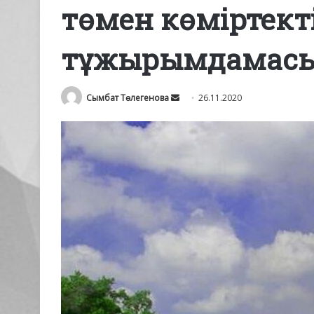
төмен көміртект
тұжырымдамасы 
Send
Сымбат Төлегенова
26.11.2020
an
email