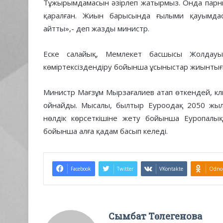
Тұжырымдамасын әзірлеп жатырмыз. Онда парник
қаралған. Жиын барысында ғылыми қауымда
айтты»,- деп жазды министр.
Еске салайық, Мемлекет басшысы Жолдау
көміртексіздендіру бойынша ұсыныстар жиынтығ
Министр Мағзұм Мырзағалиев атап өткендей, кл
ойнайды. Мысалы, былтыр Еуроодақ 2050 жыл
нөлдік көрсеткішіне жету бойынша Еуропалық
бойынша алға қадам басып келеді.
Facebook
Twitter
VKontakte
Odnok
Сымбат Төлегенова