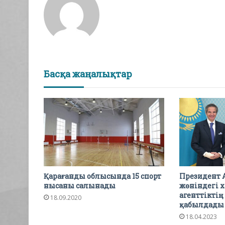
Басқа жаңалықтар
Қарағанды облысында 15 спорт
Президент 
нысаны салынады
жөніндегі 
агенттіктің
18.09.2020
қабылдады
18.04.2023