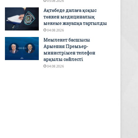
05.08.2026
Ақтөбеде далаға қоқыс
төккен медициналық
мекеме жауапқа тартылды
04.08.2026
Мемлекет басшысы
Армения Премьер-
министрімен телефон
арқылы сөйлесті
04.08.2026