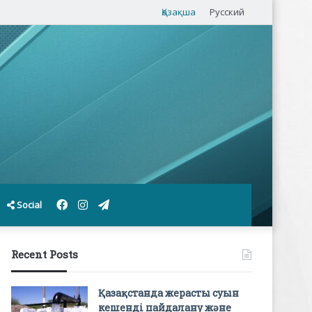
Қазақша
Русский
Facebook
Instagram
Telegram
Social
Recent Posts
Қазақстанда жерасты суын
кешенді пайдалану және