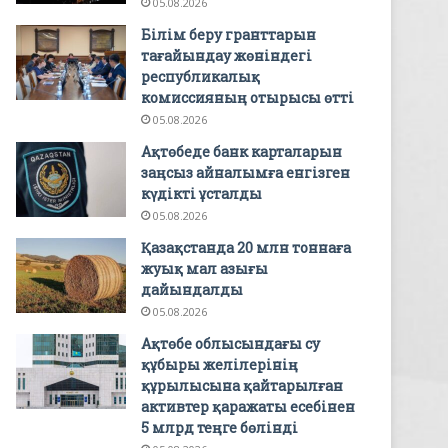
05.08.2026
Білім беру гранттарын
тағайындау жөніндегі
республикалық
комиссияның отырысы өтті
05.08.2026
Ақтөбеде банк карталарын
заңсыз айналымға енгізген
күдікті ұсталды
05.08.2026
Қазақстанда 20 млн тоннаға
жуық мал азығы
дайындалды
05.08.2026
Ақтөбе облысындағы су
құбыры желілерінің
құрылысына қайтарылған
активтер қаражаты есебінен
5 млрд теңге бөлінді