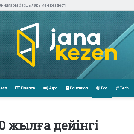
паниялары басшыларымен кездесті
ness
Finance
Agro
Education
Eco
Tech
0 жылға дейінгі