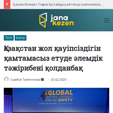
Қасым-Жомарт Тоқаев Қытайдың жетекші компаниялары басшыларымен кездесті
M
Tech
Басты
Қазақстан жол қауіпсіздігін
қамтамасыз етуде әлемдік
тәжірибені қолданбақ
Send
Сымбат Төлегенова
25.02.2020
an
email