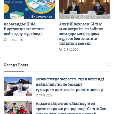
Қарағанды: НЗМ
Алик Шпекбаев: Білім
Виртуалды мектепке
министрлігі сыбайлас
қабылдау жүргізеді
жемқорлыққа қарсы
күресте белсенділік
13.10.2020
танытып келеді
13.11.2020
Recent Posts
Қазақстанда жерасты суын кешенді
пайдалану және басқару
тұжырымдамасы әзірленіп жатыр
07.08.2026
Аңызға айналған ойындар мен
ортағасырлық рыцарьлар: Comic Con