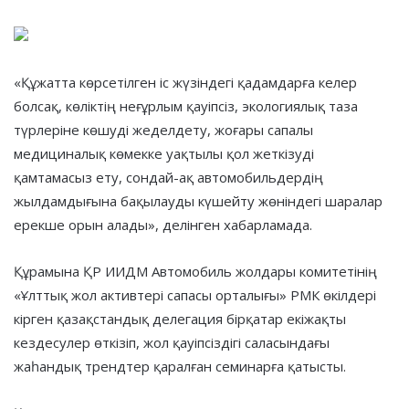
«Құжатта көрсетілген іс жүзіндегі қадамдарға келер
болсақ, көліктің неғұрлым қауіпсіз, экологиялық таза
түрлеріне көшуді жеделдету, жоғары сапалы
медициналық көмекке уақтылы қол жеткізуді
қамтамасыз ету, сондай-ақ автомобильдердің
жылдамдығына бақылауды күшейту жөніндегі шаралар
ерекше орын алады», делінген хабарламада.
Құрамына ҚР ИИДМ Автомобиль жолдары комитетінің
«Ұлттық жол активтері сапасы орталығы» РМК өкілдері
кірген қазақстандық делегация бірқатар екіжақты
кездесулер өткізіп, жол қауіпсіздігі саласындағы
жаһандық трендтер қаралған семинарға қатысты.