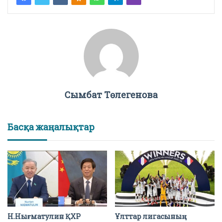
Сымбат Төлегенова
Басқа жаңалықтар
Н.Нығматулин ҚХР
Ұлттар лигасының