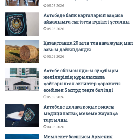
05.08.2026
Ақтөбеде банк карталарын заңсыз
айналымға енгізген күдікті ұсталды
05.08.2026
Қазақстанда 20 млн тоннаға жуық мал
азығы дайындалды
05.08.2026
Ақтөбе облысындағы су құбыры
желілерінің құрылысына
қайтарылған активтер қаражаты
есебінен 5 млрд теңге бөлінді
05.08.2026
Ақтөбеде далаға қоқыс төккен
медициналық мекеме жауапқа
тартылды
04.08.2026
Мемлекет басшысы Армения