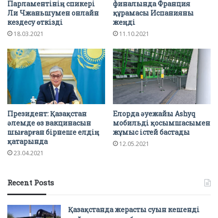
Парламентінің спикері
финалында Франция
Ли Чжаньшумен онлайн
құрамасы Испанияны
кездесу өткізді
жеңді
18.03.2021
11.10.2021
Президент: Қазақстан
Елорда әуежайы Ashyq
әлемде өз вакцинасын
мобильді қосымшасымен
шығарған бірнеше елдің
жұмыс істей бастады
қатарында
12.05.2021
23.04.2021
Recent Posts
Қазақстанда жерасты суын кешенді