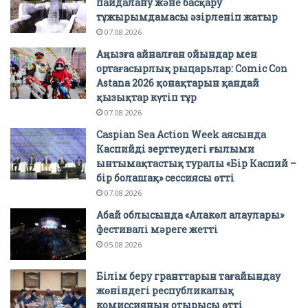
пайдалану және басқару
тұжырымдамасы әзірленіп жатыр
07.08.2026
Аңызға айналған ойындар мен
ортағасырлық рыцарьлар: Comic Con
Astana 2026 қонақтарын қандай
қызықтар күтіп тұр
07.08.2026
Caspian Sea Action Week аясында
Каспийді зерттеудегі ғылыми
ынтымақтастық туралы «Бір Каспий –
бір болашақ» сессиясы өтті
07.08.2026
Абай облысында «Алакөл алаулары»
фестивалі мәреге жетті
05.08.2026
Білім беру гранттарын тағайындау
жөніндегі республикалық
комиссияның отырысы өтті