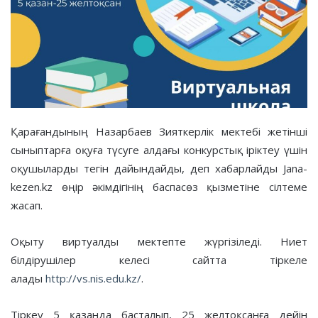
Қарағандының Назарбаев Зияткерлік мектебі жетінші
сыныптарға оқуға түсуге алдағы конкурстық іріктеу үшін
оқушыларды тегін дайындайды, деп хабарлайды Jana-
kezen.kz өңір әкімдігінің баспасөз қызметіне сілтеме
жасап.
Оқыту виртуалды мектепте жүргізіледі. Ниет
білдірушілер келесі сайтта тіркеле
алады
http://vs.nis.edu.kz/
.
Тіркеу 5 қазанда басталып, 25 желтоқсанға дейін