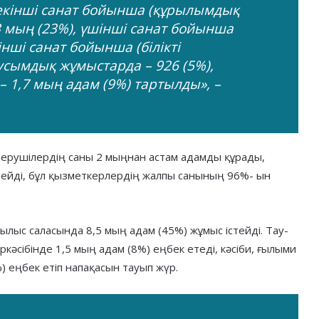
 екінші санат бойынша (құрылымдық
 мың (23%), үшінші санат бойынша
інші санат бойынша (білікті
усымдық жұмыстарда – 926 (5%),
 1,7 мың адам (9%) тартылды», –
берушілердің саны 2 мыңнан астам адамды құрады,
тейді, бұл қызметкерлердің жалпы санының 96%- ын
ылыс саласында 8,5 мың адам (45%) жұмыс істейді. Тау-
ркәсібінде 1,5 мың адам (8%) еңбек етеді, кәсіби, ғылыми
 еңбек етіп напақасын тауып жүр.