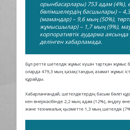
орынбасарлары) 753 адам (4%),
бөлімшелердің басшылары) – 4,3
(мамандар) – 9,6 мың (50%), төрт
жұмысшылар) – 1,7 мың (9%), ма
корпоративтік аударма аясында –
делінген хабарламада.
Бұл ретте шетелдік жұмыс күшін тартқан жұмыс 
оларда 479,3 мың қазақстандық азамат жұмыс іс
құрайды.
Хабарланғандай, шетелдіктердің басым бөлігі құр
кен өнеркәсібінде 2,2 мың адам (12%), өңдеу өне
және техникалық қызметте 1,3 мың шетелдік (7%)