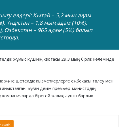
ығу елдері: Қытай – 5,2 мың адам
), Үндістан – 1,8 мың адам (10%),
, Өзбекстан – 965 адам (5%) болып
ствода.
телдік жұмыс күшінің квотасы 29,3 мың бірлік көлемінде
ық және шетелдік қызметкерлерге еңбекақы төлеу мен
сі анықталған. Бұған дейін премьер-министрдің
қ компанияларда бірегей жалақы үшін барлық
lassniki