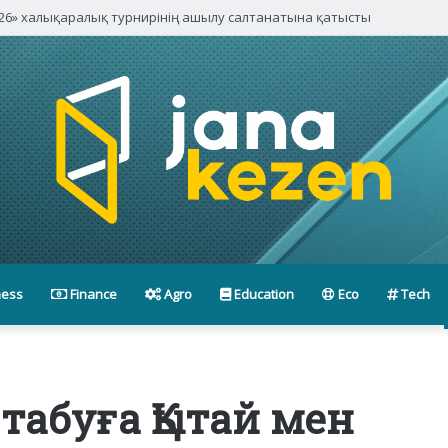
паниялары басшыларымен кездесті
ness
Finance
Agro
Education
Eco
Tech
 табуға Қытай мен