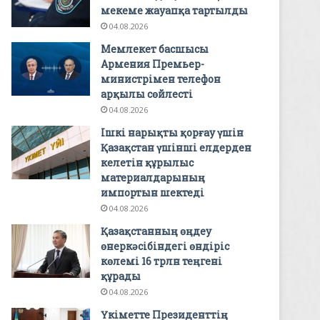
мекеме жауапқа тартылды
04.08.2026
Мемлекет басшысы
Армения Премьер-
министрімен телефон
арқылы сөйлесті
04.08.2026
Ішкі нарықты қорғау үшін
Қазақстан үшінші елдерден
келетін құрылыс
материалдарының
импортын шектеді
04.08.2026
Қазақстанның өңдеу
өнеркәсібіндегі өндіріс
көлемі 16 трлн теңгені
құрады
04.08.2026
Үкіметте Президенттің