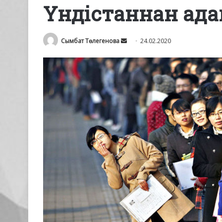
Үндістаннан ад
Send
Сымбат Төлегенова
24.02.2020
an
email