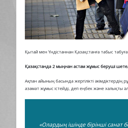
Қытай мен Үндістаннан Қазақстанға табыс табуға
Қазақстанда 2 мыңнан астам жұмыс беруші шетел
Ақпан айының басында жергілікті әкімдіктердің 
азамат жұмыс істейді, деп еңбек және халықты әл
«Олардың ішінде бірінші санат