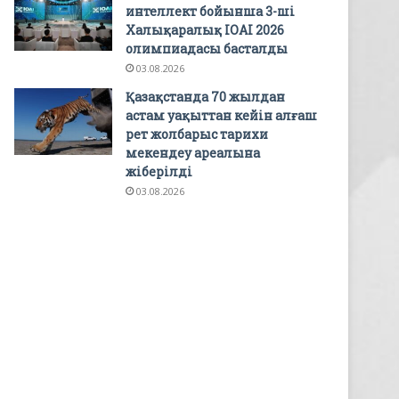
интеллект бойынша 3-ші
Халықаралық IOAI 2026
олимпиадасы басталды
03.08.2026
Қазақстанда 70 жылдан
астам уақыттан кейін алғаш
рет жолбарыс тарихи
мекендеу ареалына
жіберілді
03.08.2026