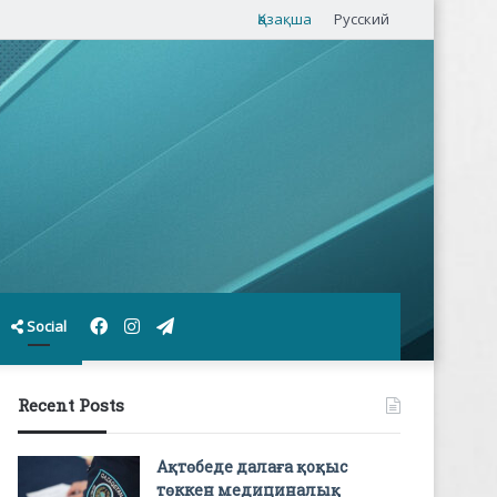
Қазақша
Русский
Facebook
Instagram
Telegram
Social
Recent Posts
Ақтөбеде далаға қоқыс
төккен медициналық