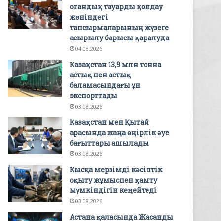
отандық тауарды қолдау
жөніндегі
тапсырмаларының жүзеге
асырылу барысы қаралуда
04.08.2026
Қазақстан 13,9 млн тонна
астық пен астық
баламасындағы ұн
экспорттады
03.08.2026
Қазақстан мен Қытай
арасында жаңа өңірлік әуе
бағыттары ашылады
03.08.2026
Қысқа мерзімді кәсіптік
оқыту жұмыспен қамту
мүмкіндігін кеңейтеді
03.08.2026
Астана қаласында Жасанды