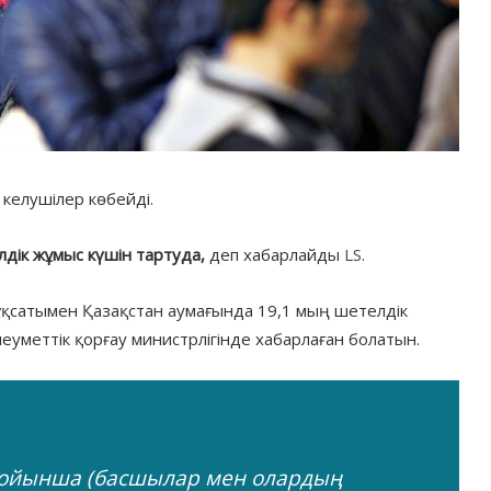
 келушілер көбейді.
дік жұмыс күшін тартуда,
деп хабарлайды
LS
.
рұқсатымен Қазақстан аумағында 19,1 мың шетелдік
еуметтік қорғау министрлігінде хабарлаған болатын.
 бойынша (басшылар мен олардың