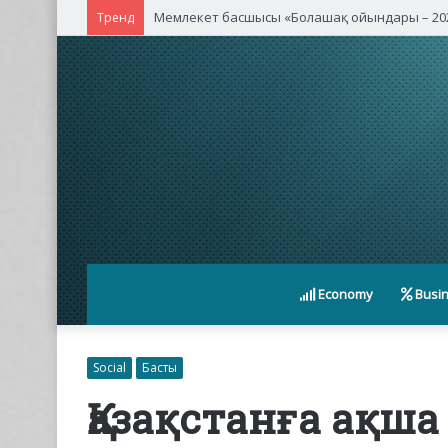
Қасым-Жомарт Тоқаев Қытайдың жетекші ком
Тренд
Economy
Busi
Social
Басты
Қазақстанға ақша