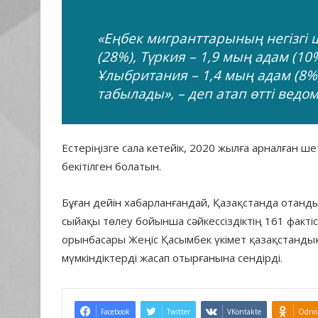
«Еңбек мигранттарының негізгі ш
(28%), Түркия – 1,9 мың адам (10%
Ұлыбритания – 1,4 мың адам (8%)
табылады», – деп атап өтті ведом
Естеріңізге сала кетейік, 2020 жылға арналған ше
бекітілген болатын.
Бұған дейін хабарланғандай, Қазақстанда отанд
сыйақы төлеу бойынша сәйкессіздіктің 161 факті
орынбасары Жеңіс Қасымбек үкімет қазақстанды
мүмкіндіктерді жасап отырғанына сендірді.
Facebook
Twitter
VKontakte
Odnok