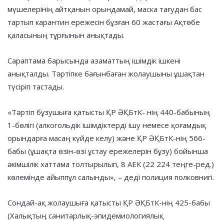
мүшелерінің айтқанын орындамай, маска тағудан бас
тартып карантин ережесін бұзған 60 жастағы Ақтөбе
қаласының тұрғынын анықтады.
Сараптама барысында азаматтың ішімдік ішкені
анықталды. Тәртіпке бағынбаған жолаушыны ұшақтан
түсіріп тастады.
«Тәртіп бұзушыға қатысты ҚР ӘҚБтК- нің 440-бабының
1-бөлігі (алкогольдік ішімдіктерді ішу немесе қоғамдық
орындарға масаң күйде келу) және ҚР ӘҚБтК-нің 566-
бабы (ұшақта өзін-өзі ұстау ережелерін бұзу) бойынша
әкімшілік хаттама толтырылып, 8 АЕК (22 224 теңге-ред.)
көлемінде айыппұл салынды», – деді полиция полковнигі.
Сондай-ақ жолаушыға қатысты ҚР ӘҚБтК-нің 425-бабы
(Халықтың санитарлық-эпидемиологиялық