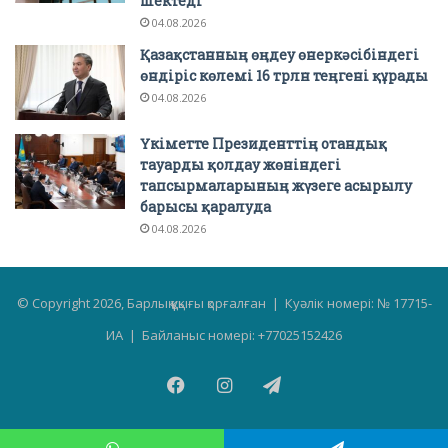
шектеді
04.08.2026
Қазақстанның өңдеу өнеркәсібіндегі
өндіріс көлемі 16 трлн теңгені құрады
04.08.2026
Үкіметте Президенттің отандық
тауарды қолдау жөніндегі
тапсырмаларының жүзеге асырылу
барысы қаралуда
04.08.2026
© Copyright 2026, Барлық құқығы қорғалған | Куәлік номері: № 17715-
ИА | Байланыс номері: +77025152426
Facebook
Instagram
Telegram