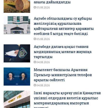
азығы дайындалды
05.08.2026
Ақтөбе облысындағы су құбыры
желілерінің құрылысына
қайтарылған активтер қаражаты
есебінен 5 млрд теңге бөлінді
05.08.2026
Ақтөбеде далаға қоқыс төккен
медициналық мекеме жауапқа
тартылды
04.08.2026
Мемлекет басшысы Армения
Премьер-министрімен телефон
арқылы сөйлесті
04.08.2026
Ішкі нарықты қорғау үшін Қазақстан
үшінші елдерден келетін құрылыс
материалдарының импортын