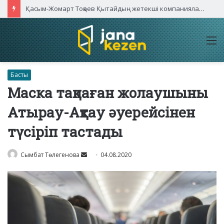
M
Басты
Маска тақпаған жолаушыны
Атырау-Ақтау әуерейсінен
түсіріп тастады
Send
Сымбат Төлегенова
04.08.2020
an
email