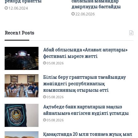
рекорд орнатты
саласына мамандар
даярлауды бастайды
12.06.2024
22.06.2026
Recent Posts
Абай облысында «Алакөл алаулары»
фестивалі мәреге жетті
05.08.2026
Білім беру гранттарын тағайындау
жөніндегі республикалық
комиссияның отырысы өтті
05.08.2026
Ақтөбеде банк карталарын заңсыз
айналымға енгізген күдікті ұсталды
05.08.2026
Қазақстанда 20 млн тоннаға жуық мал