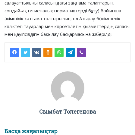
салауаттылығы саласындағы заңнама талаптарын,
сондай-ақ гигиеналық нормативтерді бұзу) бойынша
әкімшілік хаттама толтырылып, ол Атырау бөлімшелік
көліктегі тауарлар мен көрсетілетін қызметтердің сапасы
мен қауіпсіздігін бақылау басқармасына жіберілді.
Сымбат Төлегенова
Басқа жаңалықтар