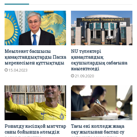
Мемлекет басшысы
NU түлектері
қазақстандықтарды Пасха
қазақстандық
мерекесімен құттықтады
оқушылардың сабағына
көмектеседі
15.04.2023
21.09.2020
Роналду кәсіпқой матчтар
Тағы екі колледж жаңа
саны бойынша әлемдік
оқу жылынан бастап су