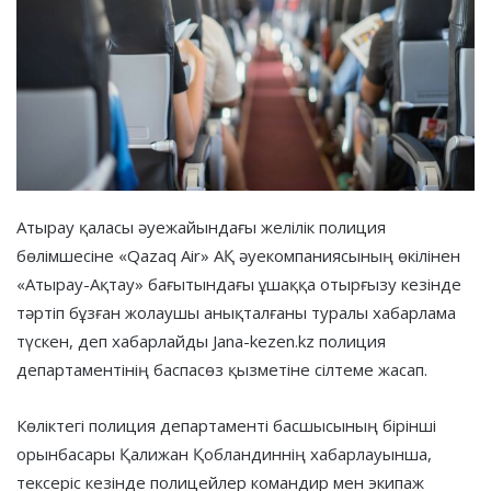
Атырау қаласы әуежайындағы желілік полиция
бөлімшесіне «Qazaq Air» АҚ әуекомпаниясының өкілінен
«Атырау-Ақтау» бағытындағы ұшаққа отырғызу кезінде
тәртіп бұзған жолаушы анықталғаны туралы хабарлама
түскен, деп хабарлайды Jana-kezen.kz полиция
департаментінің баспасөз қызметіне сілтеме жасап.
Көліктегі полиция департаменті басшысының бірінші
орынбасары Қалижан Қобландиннің хабарлауынша,
тексеріс кезінде полицейлер командир мен экипаж