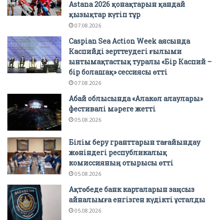
Astana 2026 қонақтарын қандай
қызықтар күтіп тұр
07.08.2026
Caspian Sea Action Week аясында
Каспийді зерттеудегі ғылыми
ынтымақтастық туралы «Бір Каспий –
бір болашақ» сессиясы өтті
07.08.2026
Абай облысында «Алакөл алаулары»
фестивалі мәреге жетті
05.08.2026
Білім беру гранттарын тағайындау
жөніндегі республикалық
комиссияның отырысы өтті
05.08.2026
Ақтөбеде банк карталарын заңсыз
айналымға енгізген күдікті ұсталды
05.08.2026