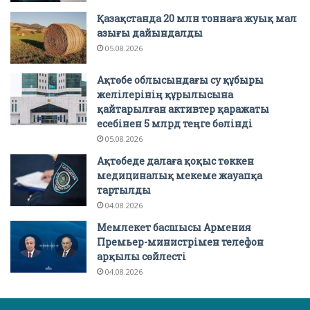
Қазақстанда 20 млн тоннаға жуық мал
азығы дайындалды
05.08.2026
Ақтөбе облысындағы су құбыры
желілерінің құрылысына
қайтарылған активтер қаражаты
есебінен 5 млрд теңге бөлінді
05.08.2026
Ақтөбеде далаға қоқыс төккен
медициналық мекеме жауапқа
тартылды
04.08.2026
Мемлекет басшысы Армения
Премьер-министрімен телефон
арқылы сөйлесті
04.08.2026