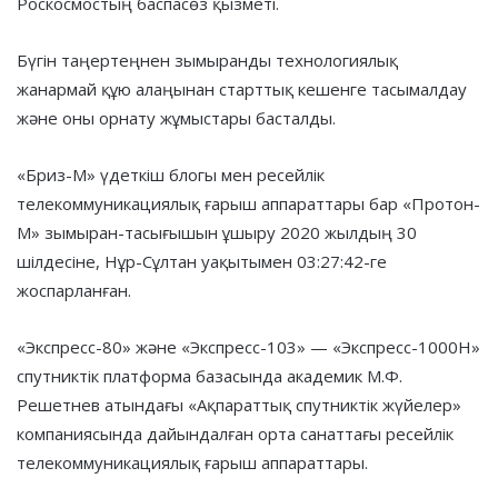
Роскосмостың баспасөз қызметі.
Бүгін таңертеңнен зымыранды технологиялық
жанармай құю алаңынан старттық кешенге тасымалдау
және оны орнату жұмыстары басталды.
«Бриз-М» үдеткіш блогы мен ресейлік
телекоммуникациялық ғарыш аппараттары бар «Протон-
М» зымыран-тасығышын ұшыру 2020 жылдың 30
шілдесіне, Нұр-Сұлтан уақытымен 03:27:42-ге
жоспарланған.
«Экспресс-80» және «Экспресс-103» — «Экспресс-1000Н»
спутниктік платформа базасында академик М.Ф.
Решетнев атындағы «Ақпараттық спутниктік жүйелер»
компаниясында дайындалған орта санаттағы ресейлік
телекоммуникациялық ғарыш аппараттары.