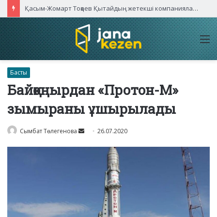
Қасым-Жомарт Тоқаев Қытайдың жетекші компаниялары басшыларымен кездесті
M
Басты
Байқоңырдан «Протон-М»
зымыраны ұшырылады
Send
Сымбат Төлегенова
26.07.2020
an
email