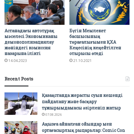
Астанадағы автотұрақ
Бүгін Мемлекет
мәселесі Экономиканы
басшысының
демонополизациялау
төрағалығымен ҚХА
жөніндегі комиссия
Кеңесінің кеңейтілген
назарына ілікті
отырысы өтеді
14.04.2023
21.10.2021
Recent Posts
Қазақстанда жерасты суын кешенді
пайдалану және басқару
тұжырымдамасы әзірленіп жатыр
07.08.2026
Аңызға айналған ойындар мен
ортағасырлық рыцарьлар: Comic Con