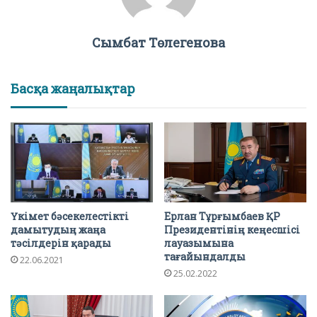
Сымбат Төлегенова
Басқа жаңалықтар
Үкімет бәсекелестікті
Ерлан Тұрғымбаев ҚР
дамытудың жаңа
Президентінің кеңесшісі
тәсілдерін қарады
лауазымына
тағайындалды
22.06.2021
25.02.2022