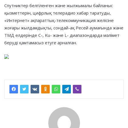
Спутниктер белгіленген және жылжымалы байланыс
қызметтерін, цифрлық телерадио хабар таратуды,
«Интернет» ақпараттық-телекоммуникация желісіне
жоғары жылдамдықты, сондай-ақ Ресей аумағында және
ТМД елдерінде C-, Ku- және L- диапазондарда мәлімет
беруді қамтамасыз етуге арналған.