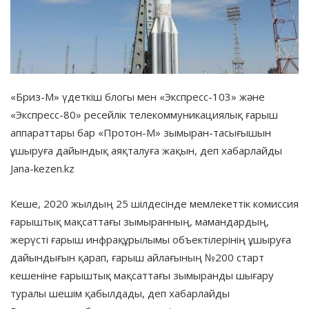
«Бриз-М» үдеткіш блогы мен «Экспресс-103» және
«Экспресс-80» ресейлік телекоммуникациялық ғарыш
аппараттары бар «Протон-М» зымыран-тасығышын
ұшыруға дайындық аяқталуға жақын, деп хабарлайды
Jana-kezen.kz
Кеше, 2020 жылдың 25 шілдесінде мемлекеттік комиссия
ғарыштық мақсаттағы зымыранның, мамандардың,
жерүсті ғарыш инфрақұрылымы объектілерінің ұшыруға
дайындығын қарап, ғарыш айлағының №200 старт
кешеніне ғарыштық мақсаттағы зымыранды шығару
туралы шешім қабылдады, деп хабарлайды