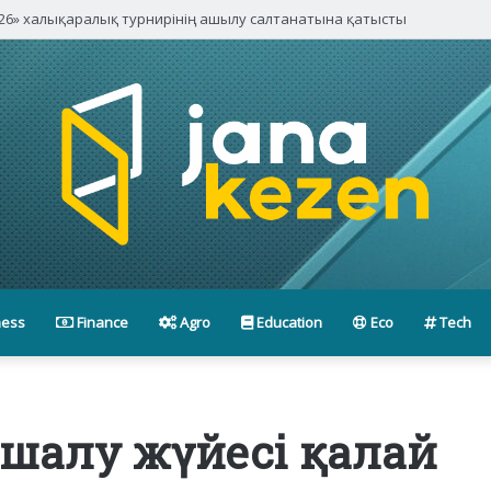
паниялары басшыларымен кездесті
ness
Finance
Agro
Education
Eco
Tech
 шалу жүйесі қалай