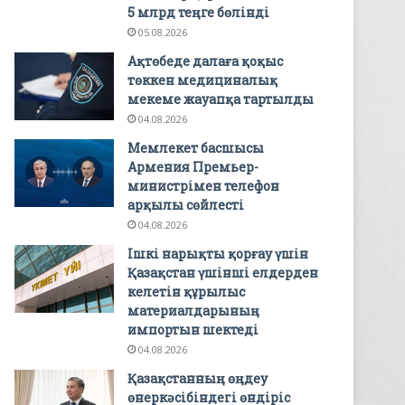
5 млрд теңге бөлінді
05.08.2026
Ақтөбеде далаға қоқыс
төккен медициналық
мекеме жауапқа тартылды
04.08.2026
Мемлекет басшысы
Армения Премьер-
министрімен телефон
арқылы сөйлесті
04.08.2026
Ішкі нарықты қорғау үшін
Қазақстан үшінші елдерден
келетін құрылыс
материалдарының
импортын шектеді
04.08.2026
Қазақстанның өңдеу
өнеркәсібіндегі өндіріс