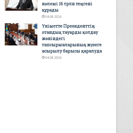
көлемі 16 трлн теңгені
құрады
04.08.2026
Үкіметте Президенттің
отандық тауарды қолдау
жөніндегі
тапсырмаларының жүзеге
асырылу барысы қаралуда
04.08.2026