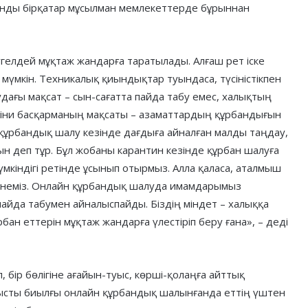
сынды бірқатар мұсылман мемлекеттерде бұрыннан
түгелдей мұқтаж жандарға таратылады. Алғаш рет іске
 мүмкін. Техникалық қиындықтар туындаса, түсіністікпен
дағы мақсат – сын-сағатта пайда табу емес, халықтың
. Діни басқарманың мақсаты – азаматтардың құрбандығын
ұрбандық шалу кезінде дағдыға айналған малды таңдау,
н деп тұр. Бұл жобаны карантин кезінде құрбан шалуға
мкіндігі ретінде ұсынып отырмыз. Алла қаласа, аталмыш
тенеміз. Онлайн құрбандық шалуда имамдарымыз
айда табумен айналыспайды. Біздің міндет – халыққа
н еттерін мұқтаж жандарға үлестіріп беру ғана», – деді
, бір бөлігіне ағайын-туыс, көрші-қолаңға айттық
ысты биылғы онлайн құрбандық шалынғанда еттің үштен