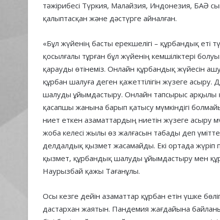
тәжірибесі Түркия, Малайзия, Индонезия, БАӘ 
қалыптасқан және дәстүрге айналған.
«Бұл жүйенің басты ерекшелігі – құрбандық еті 
қосылғалы тұрған бұл жүйенің кемшіліктері болуы
қарауды өтінеміз. Онлайн құрбандық жүйесін ашу
құрбан шалуға деген қажеттілігін жүзеге асыру
шалуды ұйымдастыру. Онлайн тапсырыс арқылы қ
қасапшы жанына барып қатысу мүмкіндігі болмайы
ниет еткен азаматтардың ниетін жүзеге асыру мү
жоба келесі жылы өз жалғасын табады деп үміт
делдалдық қызмет жасамайды. Екі ортада жүріп п
қызмет, құрбандық шалуды ұйымдастыру мен құрба
Наурызбай қажы Тағанұлы.
Осы кезге дейін азаматтар құрбан етін үшке бөліп
дастархан жаятын. Пандемия жағдайына байлан