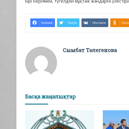
бірі берілмей, түгелдей мұқтаж жандарға үлестірі
Facebook
Twitter
VKontakte
Odnok
Сымбат Төлегенова
Басқа жаңалықтар