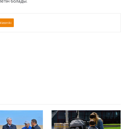
летін болады.
lassniki