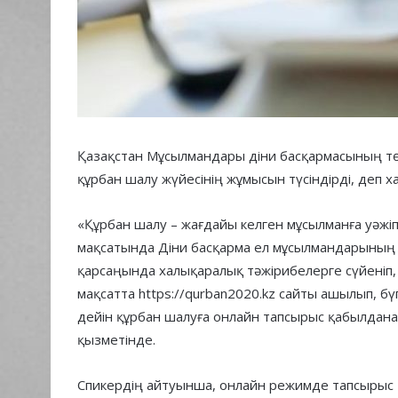
Қазақстан Мұсылмандары діни басқармасының т
құрбан шалу жүйесінің жұмысын түсіндірді, деп х
«Құрбан шалу – жағдайы келген мұсылманға уәжі
мақсатында Діни басқарма ел мұсылмандарының ө
қарсаңында халықаралық тәжірибелерге сүйеніп,
мақсатта https://qurban2020.kz сайты ашылып, бүг
дейін құрбан шалуға онлайн тапсырыс қабылдана
қызметінде.
Спикердің айтуынша, онлайн режимде тапсырыс 