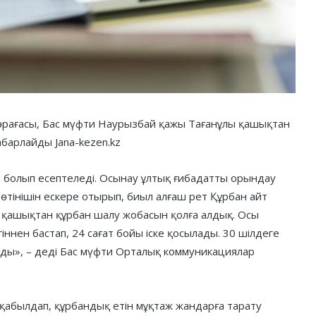
өрағасы, Бас мүфти Наурызбай қажы Тағанұлы қашықтан
абарлайды Jana-kezen.kz
п болып есептеледі. Осынау ұлтық ғибадатты орындау
тінішін ескере отырып, биыл алғаш рет Құрбан айт
 қашықтан құрбан шалу жобасын қолға алдық. Осы
іннен бастап, 24 сағат бойы іске қосылады. 30 шілдеге
ды», – деді Бас мүфти Орталық коммуникациялар
қабылдап, құрбандық етін мұқтаж жандарға тарату