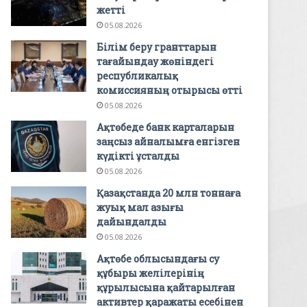
жетті
05.08.2026
Білім беру гранттарын
тағайындау жөніндегі
республикалық
комиссияның отырысы өтті
05.08.2026
Ақтөбеде банк карталарын
заңсыз айналымға енгізген
күдікті ұсталды
05.08.2026
Қазақстанда 20 млн тоннаға
жуық мал азығы
дайындалды
05.08.2026
Ақтөбе облысындағы су
құбыры желілерінің
құрылысына қайтарылған
активтер қаражаты есебінен