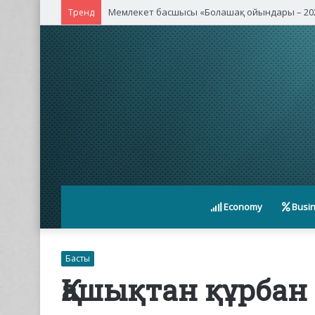
Қасым-Жомарт Тоқаев Қытайдың жетекші ком
Тренд
Economy
Busi
Басты
Қашықтан құрбан