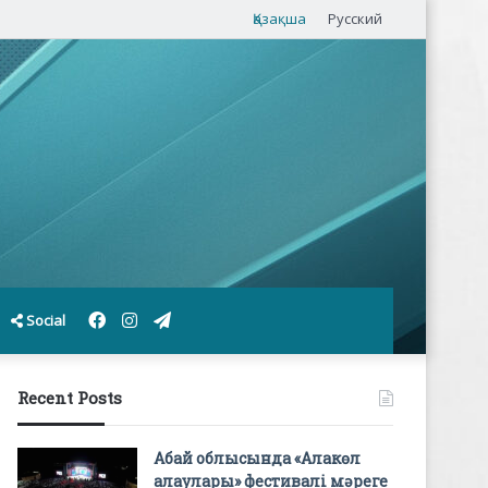
Қазақша
Русский
Facebook
Instagram
Telegram
Social
Recent Posts
Абай облысында «Алакөл
алаулары» фестивалі мәреге