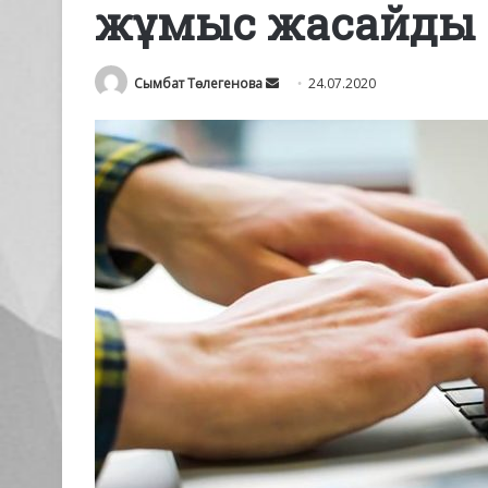
жұмыс жасайды
Send
Сымбат Төлегенова
24.07.2020
an
email