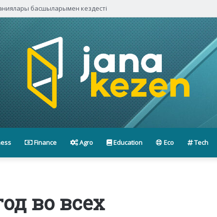
паниялары басшыларымен кездесті
ness
Finance
Agro
Education
Eco
Tech
од во всех