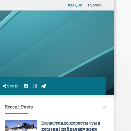
Қазақша
Русский
Facebook
Instagram
Telegram
Social
Recent Posts
Қазақстанда жерасты суын
кешенді пайдалану және