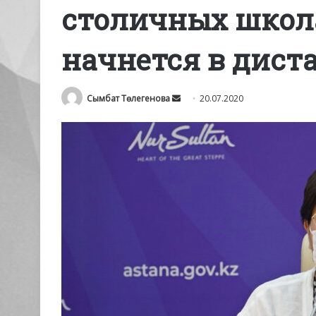
столичных школ
начнется в дис
Send
Сымбат Төлегенова
20.07.2020
an
email