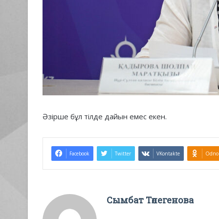
Әзірше бұл тілде дайын емес екен.
Facebook
Twitter
VKontakte
Odnok
Сымбат Төлегенова