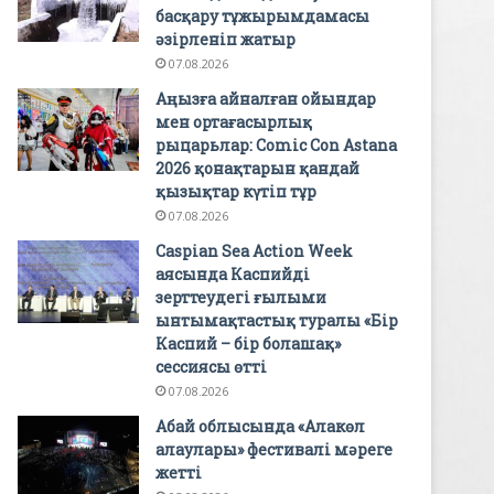
басқару тұжырымдамасы
әзірленіп жатыр
07.08.2026
Аңызға айналған ойындар
мен ортағасырлық
рыцарьлар: Comic Con Astana
2026 қонақтарын қандай
қызықтар күтіп тұр
07.08.2026
Caspian Sea Action Week
аясында Каспийді
зерттеудегі ғылыми
ынтымақтастық туралы «Бір
Каспий – бір болашақ»
сессиясы өтті
07.08.2026
Абай облысында «Алакөл
алаулары» фестивалі мәреге
жетті