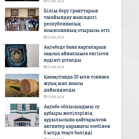
05.08.2026
Білім беру гранттарын
тағайындау жөніндегі
республикалық
комиссияның отырысы өтті
05.08.2026
Ақтөбеде банк карталарын
заңсыз айналымға енгізген
күдікті ұсталды
05.08.2026
Қазақстанда 20 млн тоннаға
жуық мал азығы
дайындалды
05.08.2026
Ақтөбе облысындағы су
құбыры желілерінің
құрылысына қайтарылған
активтер қаражаты есебінен
5 млрд теңге бөлінді