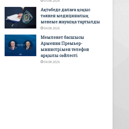
05.08.2026
Ақтөбеде далаға қоқыс
төккен медициналық
мекеме жауапқа тартылды
04.08.2026
Мемлекет басшысы
Армения Премьер-
министрімен телефон
арқылы сөйлесті
04.08.2026