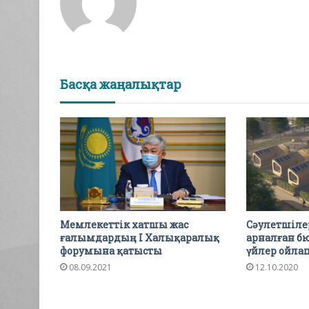
Басқа жаңалықтар
Мемлекеттік хатшы жас
Сәулетшіле
ғалымдардың І Халықаралық
арналған б
форумына қатысты
үйлер ойла
08.09.2021
12.10.2020