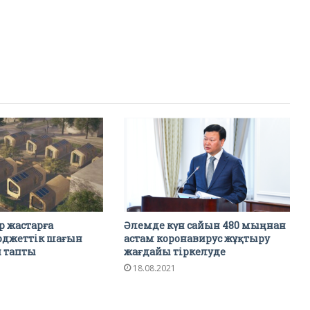
р жастарға
Әлемде күн сайын 480 мыңнан
юджеттік шағын
астам коронавирус жұқтыру
п тапты
жағдайы тіркелуде
18.08.2021