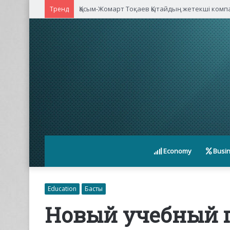
Қасым-Жомарт Тоқаев Қытайдың жетекші ком
Тренд
Economy
Busi
Education
Басты
Новый учебный г