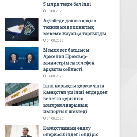
5 млрд теңге бөлінді
05.08.2026
Ақтөбеде далаға қоқыс
төккен медициналық
мекеме жауапқа тартылды
04.08.2026
Мемлекет басшысы
Армения Премьер-
министрімен телефон
арқылы сөйлесті
04.08.2026
Ішкі нарықты қорғау үшін
Қазақстан үшінші елдерден
келетін құрылыс
материалдарының
импортын шектеді
04.08.2026
Қазақстанның өңдеу
өнеркәсібіндегі өндіріс