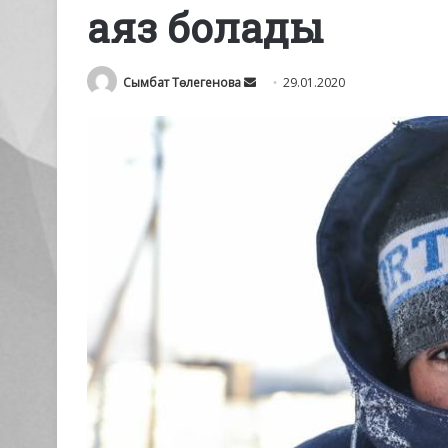
аяз болады
Send
Сымбат Төлегенова
29.01.2020
an
email