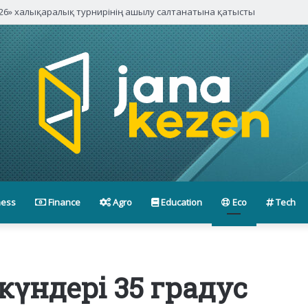
6» халықаралық турнирінің ашылу салтанатына қатысты
ness
Finance
Agro
Education
Eco
Tech
күндері 35 градус