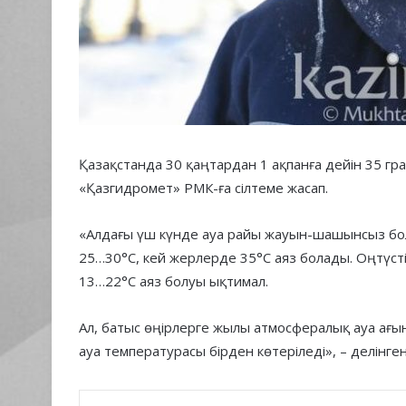
Қазақстанда 30 қаңтардан 1 ақпанға дейін 35 гр
«Қазгидромет» РМК-ға сілтеме жасап.
«Алдағы үш күнде ауа райы жауын-шашынсыз бол
25…30°С, кей жерлерде 35°С аяз болады. Оңтүст
13…22°С аяз болуы ықтимал.
Ал, батыс өңірлерге жылы атмосфералық ауа ағ
ауа температурасы бірден көтеріледі», – делінге