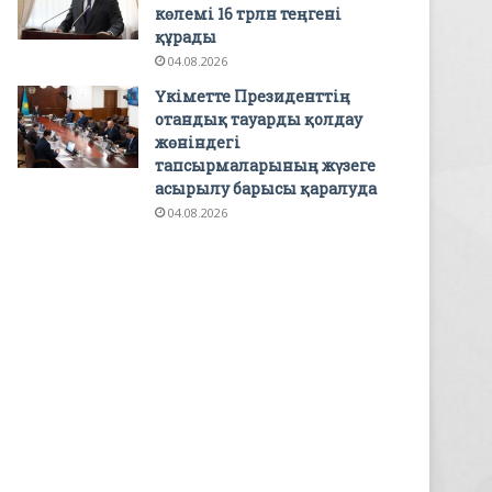
көлемі 16 трлн теңгені
құрады
04.08.2026
Үкіметте Президенттің
отандық тауарды қолдау
жөніндегі
тапсырмаларының жүзеге
асырылу барысы қаралуда
04.08.2026