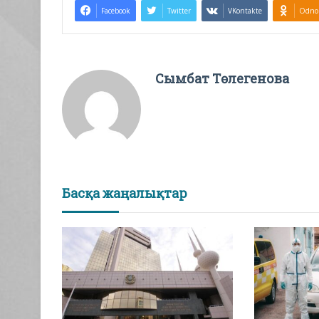
Facebook
Twitter
VKontakte
Odnok
Сымбат Төлегенова
Басқа жаңалықтар