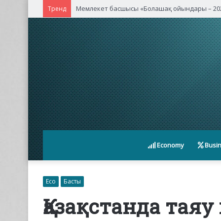
Мемлекет басшысы «Болашақ ойындары – 202
Тренд
Economy
Busi
Eco
Басты
Қазақстанда таяу 