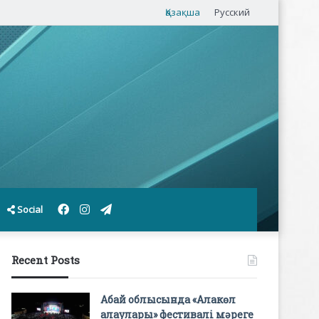
Қазақша
Русский
Facebook
Instagram
Telegram
Social
Recent Posts
Абай облысында «Алакөл
алаулары» фестивалі мәреге