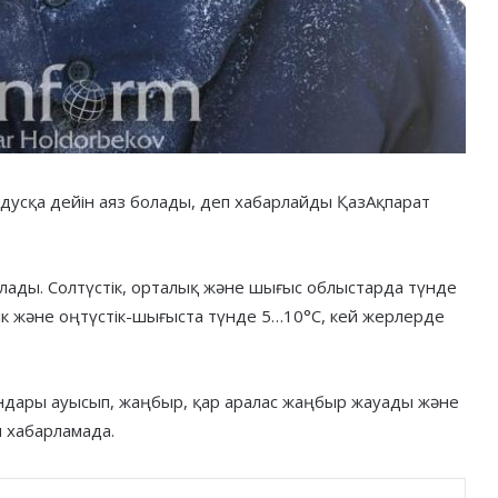
адусқа дейін аяз болады, деп хабарлайды ҚазАқпарат
ады. Солтүстік, орталық және шығыс облыстарда түнде
ік және оңтүстік-шығыста түнде 5…10°С, кей жерлерде
ындары ауысып, жаңбыр, қар аралас жаңбыр жауады және
н хабарламада.