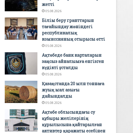
жетті
05.08.2026
Білім беру гранттарын
тағайындау жөніндегі
республикалық
комиссияның отырысы өтті
05.08.2026
Ақтөбеде банк карталарын
заңсыз айналымға енгізген
күдікті ұсталды
05.08.2026
Қазақстанда 20 млн тоннаға
жуық мал азығы
дайындалды
05.08.2026
Ақтөбе облысындағы су
құбыры желілерінің
құрылысына қайтарылған
активтер қаражаты есебінен