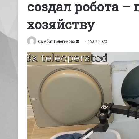
создал робота –
хозяйству
Send
Сымбат Төлегенова
15.07.2020
an
email