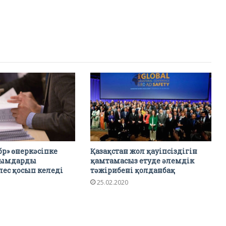
р» өнеркәсіпке
Қазақстан жол қауіпсіздігін
лымдарды
қамтамасыз етуде әлемдік
лес қосып келеді
тәжірибені қолданбақ
25.02.2020