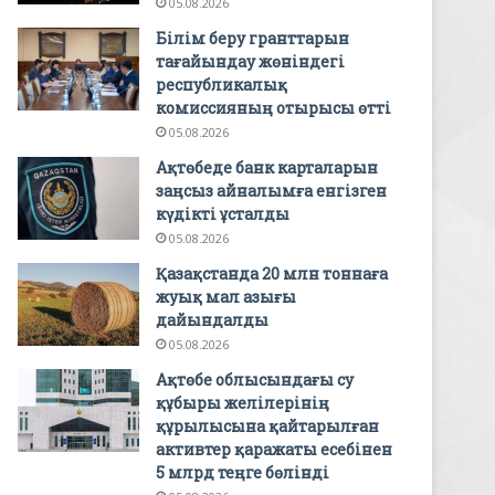
05.08.2026
Білім беру гранттарын
тағайындау жөніндегі
республикалық
комиссияның отырысы өтті
05.08.2026
Ақтөбеде банк карталарын
заңсыз айналымға енгізген
күдікті ұсталды
05.08.2026
Қазақстанда 20 млн тоннаға
жуық мал азығы
дайындалды
05.08.2026
Ақтөбе облысындағы су
құбыры желілерінің
құрылысына қайтарылған
активтер қаражаты есебінен
5 млрд теңге бөлінді