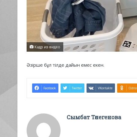
Кадр из видео
Әзірше бұл тілде дайын емес екен.
Facebook
Twitter
VKontakte
Odnok
Сымбат Төлегенова