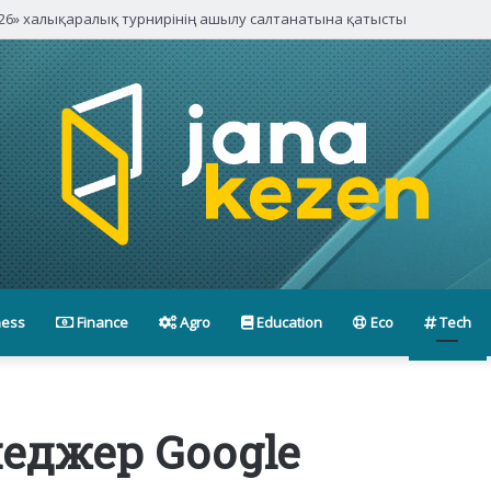
паниялары басшыларымен кездесті
ness
Finance
Agro
Education
Eco
Tech
еджер Google