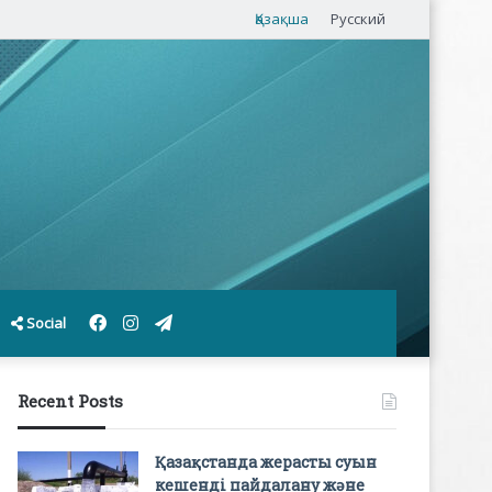
Қазақша
Русский
Facebook
Instagram
Telegram
Social
Recent Posts
Қазақстанда жерасты суын
кешенді пайдалану және