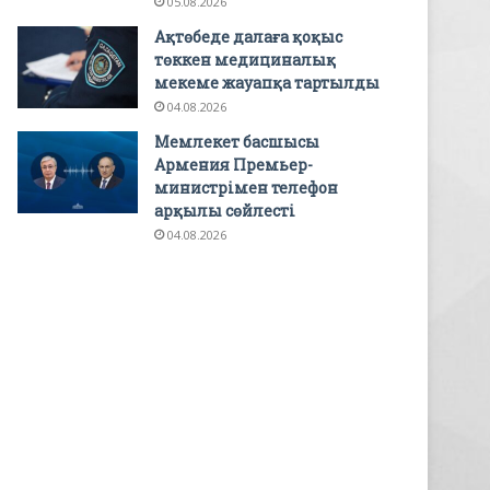
05.08.2026
Ақтөбеде далаға қоқыс
төккен медициналық
мекеме жауапқа тартылды
04.08.2026
Мемлекет басшысы
Армения Премьер-
министрімен телефон
арқылы сөйлесті
04.08.2026