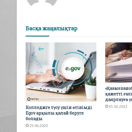
Басқа жаңалықтар
«Қазмеханоб
қажетті ға
даярлауға ү
01.02.2023
Колледжге түсу үшін өтінімді
Egov арқылы қалай беруге
болады
25.06.2020