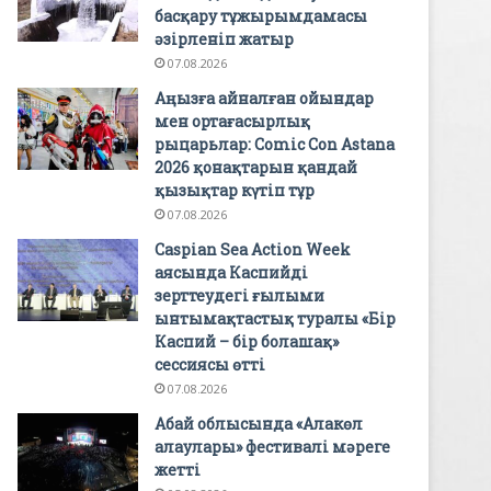
басқару тұжырымдамасы
әзірленіп жатыр
07.08.2026
Аңызға айналған ойындар
мен ортағасырлық
рыцарьлар: Comic Con Astana
2026 қонақтарын қандай
қызықтар күтіп тұр
07.08.2026
Caspian Sea Action Week
аясында Каспийді
зерттеудегі ғылыми
ынтымақтастық туралы «Бір
Каспий – бір болашақ»
сессиясы өтті
07.08.2026
Абай облысында «Алакөл
алаулары» фестивалі мәреге
жетті