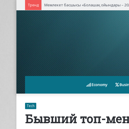
Қасым-Жомарт Тоқаев Қытайдың жетекші ком
Тренд
Economy
Busi
Tech
Бывший топ-мен