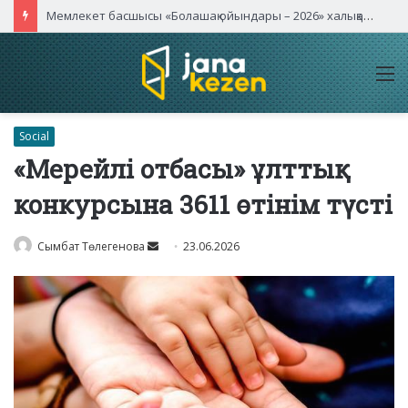
Мемлекет басшысы «Болашақ ойындары – 2026» халықаралық турнирінің ашылу салтанатына қатысты
M
Social
«Мерейлі отбасы» ұлттық
конкурсына 3611 өтінім түсті
Send
Сымбат Төлегенова
23.06.2026
an
email