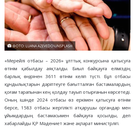
ФОТО: LUANA AZEVEDO\UNSPLASH
«Мерейлі отбасы – 2026» ұлттық конкурсына қатысуға
өтінім қабылдау аяқталды. Биыл байқауға еліміздің
барлық өңірінен 3611 өтінім келіп түсті. Бұл отбасы
құндылықтарын дәріптеуге бағытталған бастамалардың
қоғам тарапынан кең қолдау тауып отырғанын көрсетеді.
Оның ішінде 2024 отбасы өз еркімен қатысуға өтінім
берсе, 1583 отбасы жергілікті атқарушы органдар мен
ұйымдардың бастамасымен байқауға қосылды, деп
хабарлайды ҚР Мәдениет және ақпарат министрлігі.