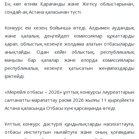
Ең көп өтінім Қарағанды және Жетісу облыстарынан,
сондай-ақ Астана қаласынан түсті.
Конкурс екі кезең бойынша өтеді. Алдымен аудандық
және қалалық деңгейдегі комиссиялар құжаттарды
қарап, облыстық кезеңге жолдама алатын отбасыларды
анықтайды. Одан кейін облыстық, республикалық
маңызы бар қалалар және елорда комиссиялары
республикалық кезеңге қатысатын жеңімпаздарды
іріктейді.
«Мерейлі отбасы – 2026» ұлттық конкурсы лауреаттарын
салтанатты марапаттау рәсімі 2026 жылғы 11 қыркүйекте
Астана қаласында Отбасы күні қарсаңында өтеді.
Ұлттық конкурс дәстүрлі құндылықтарды насихаттауға,
отбасы институтын нығайтуға және оның қоғамдағы