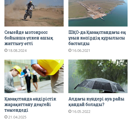
Семейде мотокросс
ШҚО-да Қазақстандағы ең
бойынша үлкен ашық
ұзын көпірдің құрылысы
жаттығу өтті
басталды
18.08.2024
16.06.2021
Қазақстанда өндірістік
Алдағы күндері ауа райы
жарақаттану деңгейі
қандай болады?
төмендеді
16.05.2022
21.04.2025