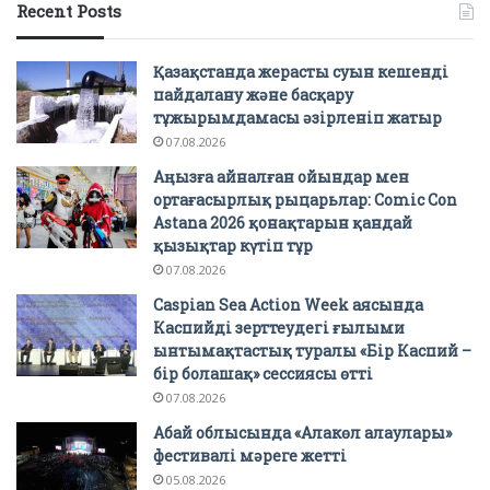
Recent Posts
Қазақстанда жерасты суын кешенді
пайдалану және басқару
тұжырымдамасы әзірленіп жатыр
07.08.2026
Аңызға айналған ойындар мен
ортағасырлық рыцарьлар: Comic Con
Astana 2026 қонақтарын қандай
қызықтар күтіп тұр
07.08.2026
Caspian Sea Action Week аясында
Каспийді зерттеудегі ғылыми
ынтымақтастық туралы «Бір Каспий –
бір болашақ» сессиясы өтті
07.08.2026
Абай облысында «Алакөл алаулары»
фестивалі мәреге жетті
05.08.2026