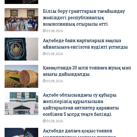
Білім беру гранттарын тағайындау
жөніндегі республикалық
комиссияның отырысы өтті
05.08.2026
Ақтөбеде банк карталарын заңсыз
айналымға енгізген күдікті ұсталды
05.08.2026
Қазақстанда 20 млн тоннаға жуық мал
азығы дайындалды
05.08.2026
Ақтөбе облысындағы су құбыры
желілерінің құрылысына
қайтарылған активтер қаражаты
есебінен 5 млрд теңге бөлінді
05.08.2026
Ақтөбеде далаға қоқыс төккен