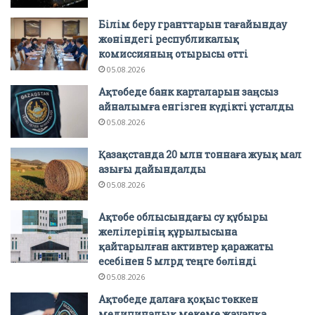
Білім беру гранттарын тағайындау
жөніндегі республикалық
комиссияның отырысы өтті
05.08.2026
Ақтөбеде банк карталарын заңсыз
айналымға енгізген күдікті ұсталды
05.08.2026
Қазақстанда 20 млн тоннаға жуық мал
азығы дайындалды
05.08.2026
Ақтөбе облысындағы су құбыры
желілерінің құрылысына
қайтарылған активтер қаражаты
есебінен 5 млрд теңге бөлінді
05.08.2026
Ақтөбеде далаға қоқыс төккен
медициналық мекеме жауапқа