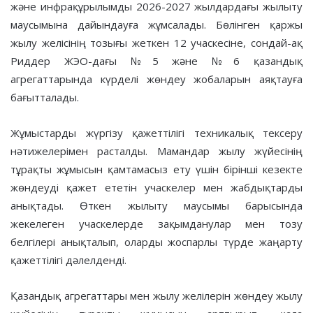
және инфрақұрылымды 2026-2027 жылдардағы жылыту
маусымына дайындауға жұмсалады. Бөлінген қаржы
жылу желісінің тозығы жеткен 12 учаскесіне, сондай-ақ
Риддер ЖЭО-дағы №5 және №6 қазандық
агрегаттарында күрделі жөндеу жобаларын аяқтауға
бағытталады.
Жұмыстарды жүргізу қажеттілігі техникалық тексеру
нәтижелерімен расталды. Мамандар жылу жүйесінің
тұрақты жұмысын қамтамасыз ету үшін бірінші кезекте
жөндеуді қажет ететін учаскелер мен жабдықтарды
анықтады. Өткен жылыту маусымы барысында
жекелеген учаскелерде зақымданулар мен тозу
белгілері анықталып, оларды жоспарлы түрде жаңарту
қажеттілігі дәлелденді.
Қазандық агрегаттары мен жылу желілерін жөндеу жылу