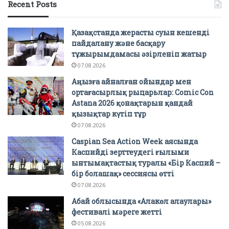
Recent Posts
Қазақстанда жерасты суын кешенді
пайдалану және басқару
тұжырымдамасы әзірленіп жатыр
07.08.2026
Аңызға айналған ойындар мен
ортағасырлық рыцарьлар: Comic Con
Astana 2026 қонақтарын қандай
қызықтар күтіп тұр
07.08.2026
Caspian Sea Action Week аясында
Каспийді зерттеудегі ғылыми
ынтымақтастық туралы «Бір Каспий –
бір болашақ» сессиясы өтті
07.08.2026
Абай облысында «Алакөл алаулары»
фестивалі мәреге жетті
05.08.2026