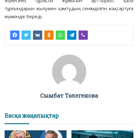
жүйесінің тұрақты жұмысын арттырып, қала
тұрғындарын жылумен қамтудың сенімділігін жақсартуға
мүмкіндік береді.
Сымбат Төлегенова
Басқа жаңалықтар