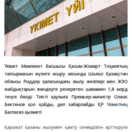
Үкімет Мемлекет басшысы Қасым-Жомарт Тоқаевтың
тапсырмасын жүзеге асыру аясында Шығыс Қазақстан
облысы Риддер қаласындағы жылу желілері мен ЖЭО
жабдықтарын жөндеуге резервтен шамамен 1,8 млрд
теңге бөлді. Тиісті қаулыға Премьер-министр Олжас
Бектенов қол қойды, деп хабарлайды ҚР
Үкіметінің
Баспасөз қызметі
Қаражат қаланы жылумен қамту сенімділігін арттыруға