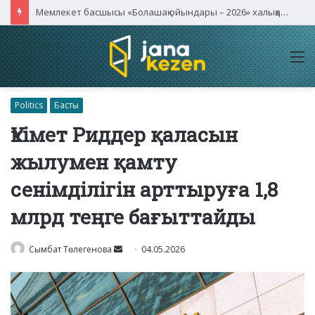
Мемлекет басшысы «Болашақ ойындары – 2026» халықаралық турнирінің ашылу салтанатына қатысты
M
Politics
Басты
Үкімет Риддер қаласын
жылумен қамту
сенімділігін арттыруға 1,8
млрд теңге бағыттайды
Send
Сымбат Төлегенова
04.05.2026
an
email