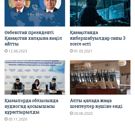
Өзбекстан президенті
Қазақстанда
Қазақстан халқына көңіл
кибершабуылдар саны 3
айтты
есеге өсті
12.06.2023
01.03.2021
Қызылорда облысында
Алты қалада жаңа
аудиогид қосымшасы
шектеулер күшіне енді
құрастырылды
20.06.2020
05.11.2020