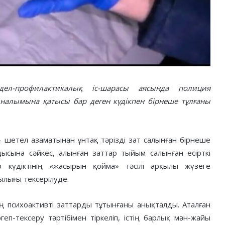
дел-профилактикалық іс-шарасы аясында полиция
йналымына қатысы бар деген күдікпен бірнеше тұлғаны
– шетел азаматынан ұнтақ тәрізді зат салынған бірнеше
дысына сәйкес, алынған заттар тыйым салынған есірткі
 күдіктінің «жасырын қойма» тәсілі арқылы жүзеге
ылығы тексерілуде.
ң психоактивті заттарды тұтынғаны анықталды. Аталған
еп-тексеру тәртібімен тіркеліп, істің барлық мән-жайы