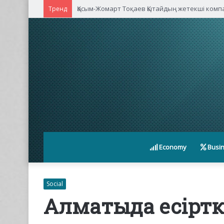
Қасым-Жомарт Тоқаев Қытайдың жетекші ком
Тренд
Economy
Busi
Social
Алматыда есіртк