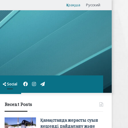
Қазақша
Русский
Facebook
Instagram
Telegram
Social
Recent Posts
Қазақстанда жерасты суын
кешенді пайдалану және