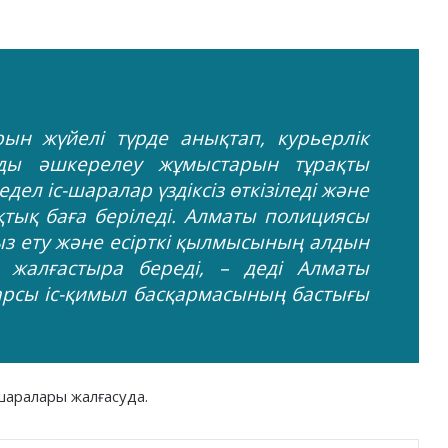
рын жүйелі түрде анықтап, курьерлік
арды әшкерелеу жұмыстарын тұрақты
едел іс-шаралар үздіксіз өткізіледі және
қтық баға беріледі. Алматы полициясы
сыз ету және есірткі қылмысының алдын
 жалғастыра береді, – деді Алматы
арсы іс-қимыл басқармасының бастығы
-шаралары жалғасуда.