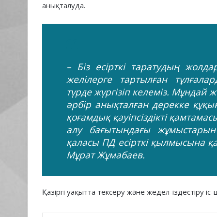
анықталуда.
– Біз есірткі таратудың жолда
желілерге тартылған тұлғал
түрде жүргізіп келеміз. Мұндай ж
әрбір анықталған дерекке құқы
қоғамдық қауіпсіздікті қамтама
алу бағытындағы жұмыстарын
қаласы ПД есірткі қылмысына қ
Мұрат Жұмабаев.
Қазіргі уақытта тексеру және жедел-іздестіру іс