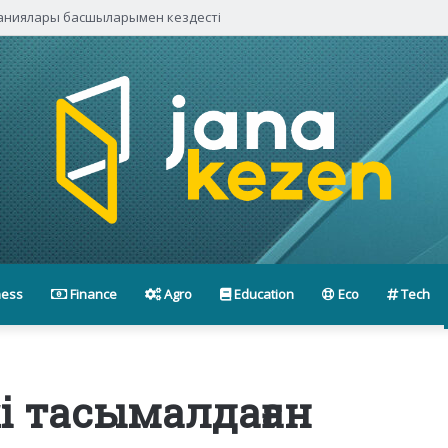
паниялары басшыларымен кездесті
ness
Finance
Agro
Education
Eco
Tech
і тасымалдаған