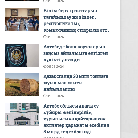
05.08.2026
Білім беру гранттарын
тағайындау жөніндегі
республикалық
комиссияның отырысы өтті
05.08.2026
Ақтөбеде банк карталарын
заңсыз айналымға енгізген
күдікті ұсталды
05.08.2026
Қазақстанда 20 млн тоннаға
жуық мал азығы
дайындалды
05.08.2026
Ақтөбе облысындағы су
құбыры желілерінің
құрылысына қайтарылған
активтер қаражаты есебінен
5 млрд теңге бөлінді