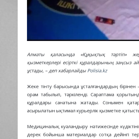
Алматы қаласында «Құқықтық тәртіп» же
қызметкерлері есірткі құралдарының заңсыз а
ұстады, – деп хабарлайды
Polisia.kz
Жеке тінту барысында ұсталғандардың бірінен 
орам табылып, тәркіленді. Сараптама қорытын
құралдары санатына жатады. Сонымен қатар
асырылатын ықтимал курьерлік қызметке қатыст
Медициналық куәландыру нәтижесінде күдіктіні
дерек бойынша материалдар сотқа дейінгі терг