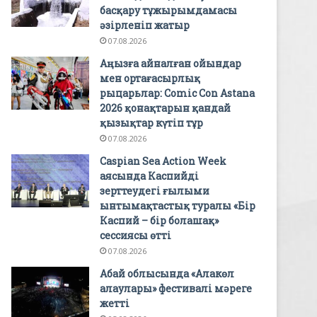
басқару тұжырымдамасы
әзірленіп жатыр
07.08.2026
Аңызға айналған ойындар
мен ортағасырлық
рыцарьлар: Comic Con Astana
2026 қонақтарын қандай
қызықтар күтіп тұр
07.08.2026
Caspian Sea Action Week
аясында Каспийді
зерттеудегі ғылыми
ынтымақтастық туралы «Бір
Каспий – бір болашақ»
сессиясы өтті
07.08.2026
Абай облысында «Алакөл
алаулары» фестивалі мәреге
жетті