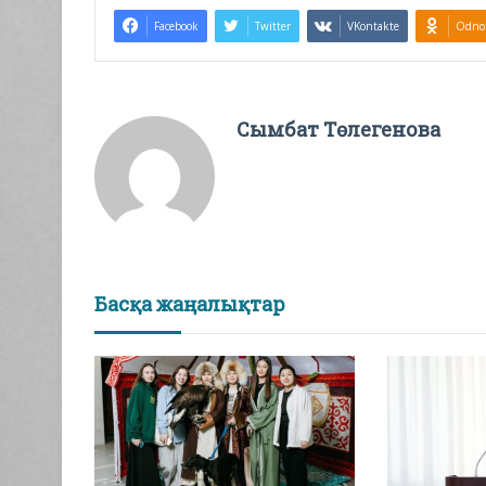
Facebook
Twitter
VKontakte
Odnok
Сымбат Төлегенова
Басқа жаңалықтар