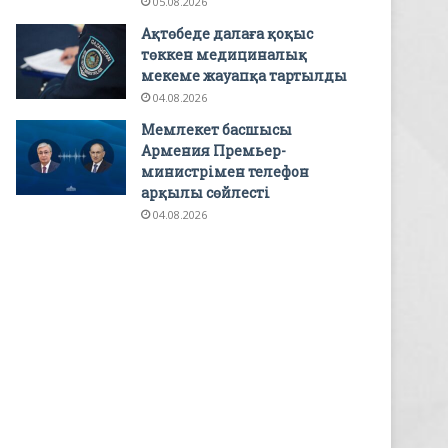
05.08.2026
Ақтөбеде далаға қоқыс
төккен медициналық
мекеме жауапқа тартылды
04.08.2026
Мемлекет басшысы
Армения Премьер-
министрімен телефон
арқылы сөйлесті
04.08.2026