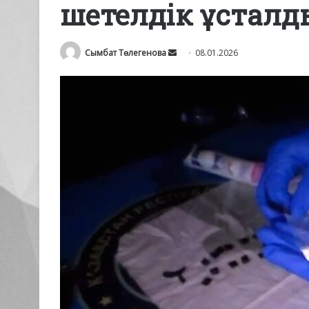
шетелдік ұсталд
Send
Сымбат Төлегенова
08.01.2026
an
email