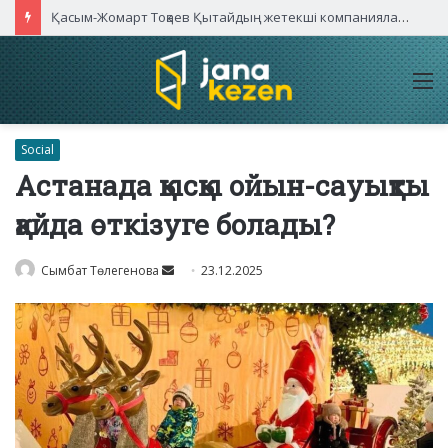
Қасым-Жомарт Тоқаев Қытайдың жетекші компаниялары басшыларымен кездесті
M
Social
Астанада қысқы ойын-сауықты
қайда өткізуге болады?
Send
Сымбат Төлегенова
23.12.2025
an
email