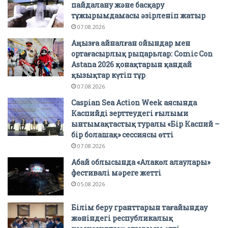
пайдалану және басқару
тұжырымдамасы әзірленіп жатыр
07.08.2026
Аңызға айналған ойындар мен
ортағасырлық рыцарьлар: Comic Con
Astana 2026 қонақтарын қандай
қызықтар күтіп тұр
07.08.2026
Caspian Sea Action Week аясында
Каспийді зерттеудегі ғылыми
ынтымақтастық туралы «Бір Каспий –
бір болашақ» сессиясы өтті
07.08.2026
Абай облысында «Алакөл алаулары»
фестивалі мәреге жетті
05.08.2026
Білім беру гранттарын тағайындау
жөніндегі республикалық