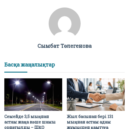
Сымбат Төлегенова
Басқа жаңалықтар
Семейде 3,5 мыңнан
Жыл басынан бері 131
астам жаңа көше шамы
мыңнан астам адам
орнатылды – ШҚО
жұмыспен қамтуға