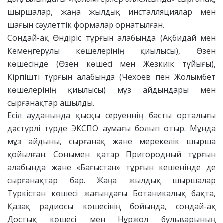
шыршалар, жаңа жылдық инсталляциялар мен
шағын сәулеттік формалар орнатылған.
Сондай-ақ Өндіріс тұрғын алабында (Ақбидай мен
Кемеңгерұлы көшелерінің қиылысы), Өзен
көшесінде (Өзен көшесі мен Жезкиік тұйығы),
Кірпішті тұрғын алабында (Чехоев пен Жолымбет
көшелерінің қиылысы) мұз айдындары мен
сырғанақтар ашылды.
Есіл ауданында қысқы серуеннің басты орталығы
дәстүрлі түрде ЭКСПО аумағы болып отыр. Мұнда
мұз айдыны, сырғанақ және мерекелік шырша
қойылған. Сонымен қатар Пригородный тұрғын
алабында және «Бағыстан» тұрғын кешенінде де
сырғанақтар бар. Жаңа жылдық шыршалар
Түркістан көшесі жағындағы Ботаникалық бақта,
Қазақ радиосы көшесінің бойында, сондай-ақ
Достық көшесі мен Нұржол бульварының