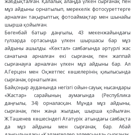
жабдықталған. Қалалық алаңда үлкен сырғанақ пен
мұз айдыны орнатылып, мерекелік фотосуреттерге
арналған тақырыптық фотоаймақтар мен шынайы
шырша қойылған.
Бөгенбай батыр даңғылы, 43 мекенжайындағы
гүлзарда ортасында үлкен шыршасы бар мұз
айдыны ашылды. «Көктал» саябағында әртүрлі жас
санатына арналған екі сырғанақ пен жаппай
сырғанауға арналған үлкен мұз айдыны бар. Ал
А.Герцен мен Оқжетпес көшелерінің қиылысында
сырғанақ орнатылған.
Байқоңыр ауданында негізгі ойын-сауық нысандары
«Жастар» сарайының аумағында (Республика
даңғылы, 34) орналасқан. Мұнда мұз айдыны,
сырғанақ пен жаңа жылдық шырша қойылған.
Ж.Тәшенев көшесіндегі Ататүрік атындағы саябақта
да мұз айдыны мен сырғанақ бар. Абай
даңғылындағы «Қаламгерлер аллеясында» сырғанақ,