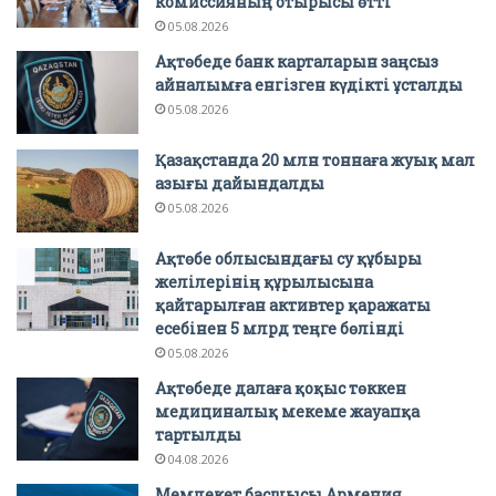
комиссияның отырысы өтті
05.08.2026
Ақтөбеде банк карталарын заңсыз
айналымға енгізген күдікті ұсталды
05.08.2026
Қазақстанда 20 млн тоннаға жуық мал
азығы дайындалды
05.08.2026
Ақтөбе облысындағы су құбыры
желілерінің құрылысына
қайтарылған активтер қаражаты
есебінен 5 млрд теңге бөлінді
05.08.2026
Ақтөбеде далаға қоқыс төккен
медициналық мекеме жауапқа
тартылды
04.08.2026
Мемлекет басшысы Армения