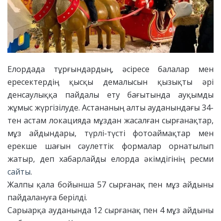
Елордада тұрғындардың, әсіресе балалар мен
ересектердің қысқы демалысын қызықты әрі
денсаулыққа пайдалы ету бағытында ауқымды
жұмыс жүргізілуде. Астананың алты ауданындағы 34-
тен астам локацияда мұздан жасалған сырғанақтар,
мұз айдындары, түрлі-түсті фотоаймақтар мен
ерекше шағын сәулеттік формалар орнатылып
жатыр, деп хабарлайды елорда әкімдігінің ресми
сайты
.
Жалпы қала бойынша 57 сырғанақ пен мұз айдыны
пайдалануға берілді.
Сарыарқа ауданында 12 сырғанақ пен 4 мұз айдыны