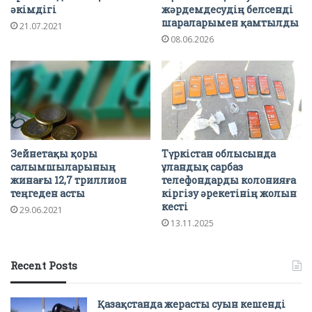
әкімдігі
жәрдемдесудің белсенді
шараларымен қамтылды
21.07.2021
08.06.2026
Зейнетақы қоры
Түркістан облысында
салымшыларының
ұландық сарбаз
жинағы 12,7 триллион
телефондарды колонияға
теңгеден асты
кіргізу әрекетінің жолын
кесті
29.06.2021
13.11.2025
Recent Posts
Қазақстанда жерасты суын кешенді