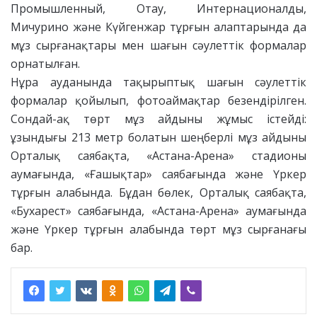
Промышленный, Отау, Интернационалды,
Мичурино және Күйгенжар тұрғын алаптарында да
мұз сырғанақтары мен шағын сәулеттік формалар
орнатылған.
Нұра ауданында тақырыптық шағын сәулеттік
формалар қойылып, фотоаймақтар безендірілген.
Сондай-ақ төрт мұз айдыны жұмыс істейді:
ұзындығы 213 метр болатын шеңберлі мұз айдыны
Орталық саябақта, «Астана-Арена» стадионы
аумағында, «Ғашықтар» саябағында және Үркер
тұрғын алабында. Бұдан бөлек, Орталық саябақта,
«Бухарест» саябағында, «Астана-Арена» аумағында
және Үркер тұрғын алабында төрт мұз сырғанағы
бар.