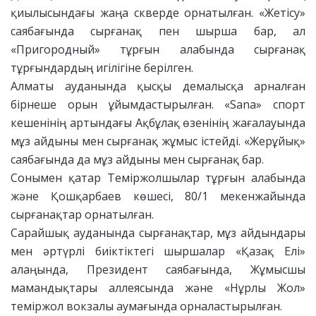
қиылысындағы жаңа скверде орнатылған. «Жетісу»
саябағында сырғанақ пен шырша бар, ал
«Пригородный» тұрғын алабында сырғанақ
тұрғындардың игілігіне берілген.
Алматы ауданында қысқы демалысқа арналған
бірнеше орын ұйымдастырылған. «Sana» спорт
кешенінің артындағы Ақбұлақ өзенінің жағалауында
мұз айдыны мен сырғанақ жұмыс істейді. «Жерұйық»
саябағында да мұз айдыны мен сырғанақ бар.
Сонымен қатар Теміржолшылар тұрғын алабында
және Қошқарбаев көшесі, 80/1 мекенжайында
сырғанақтар орнатылған.
Сарайшық ауданында сырғанақтар, мұз айдындары
мен әртүрлі биіктіктегі шыршалар «Қазақ Елі»
алаңында, Президент саябағында, Жұмысшы
мамандықтары аллеясында және «Нұрлы Жол»
теміржол вокзалы аумағында орналастырылған.