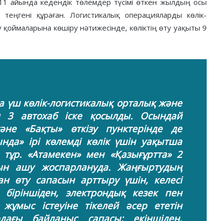
 11 айында кедендік төлемдер түсімі өткен жылдың осы
теңгені құраған. Логистикалық операцияларды көлік-
 қоймаларына көшіру нәтижесінде, көліктің өту уақыты 9
да үш көлік-логистикалық орталық және
п 3 автохаб іске қосылды. Осындай
әне «Бақты» өткізу пунктерінде де
нда» ірі көлемді көлік үшін уақытша
 тұр. «Атамекен» мен «Қазығұртта» 2
ын ашу жоспарлануда. Жаңғыртудың
н өту сапасын арттыру үшін, келесі
біріншіден, электрондық кезек пен
 жұмыс істеуіне тікелей әсер ететін
ағы байланыс сапасы; екіншіден,