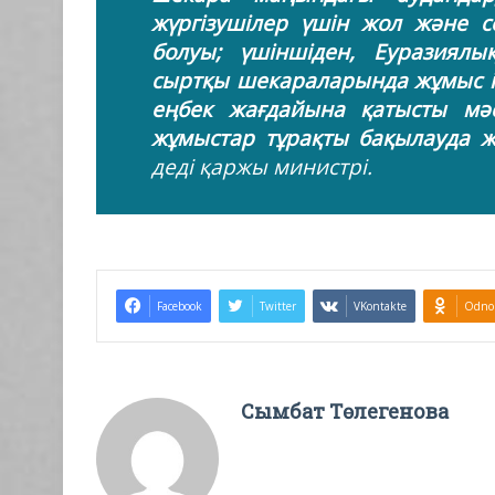
жүргізушілер үшін жол және 
болуы; үшіншіден, Еуразиял
сыртқы шекараларында жұмыс і
еңбек жағдайына қатысты мә
жұмыстар тұрақты бақылауда ж
деді қаржы министрі.
Facebook
Twitter
VKontakte
Odnok
Сымбат Төлегенова