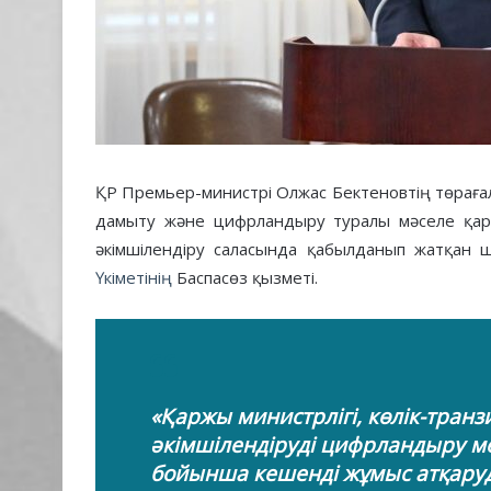
ҚР Премьер-министрі Олжас Бектеновтің төраға
дамыту және цифрландыру туралы мәселе қар
әкімшілендіру саласында қабылданып жатқан 
Үкіметінің
Баспасөз қызметі.
«Қаржы министрлігі, көлік-транз
әкімшілендіруді цифрландыру ме
бойынша кешенді жұмыс атқару