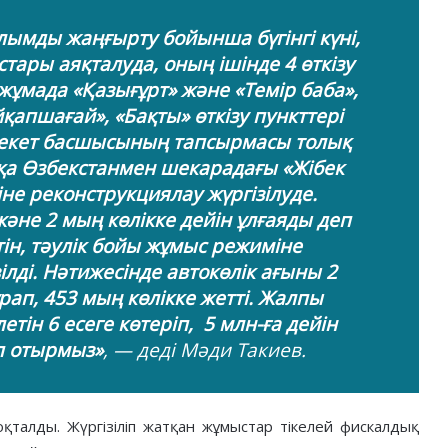
лымды жаңғырту бойынша бүгінгі күні,
стары аяқталуда, оның ішінде 4 өткізу
 жұмада «Қазығұрт» және «Темір баба»,
қапшағай», «Бақты» өткізу пункттері
лекет басшысының тапсырмасы толық
қа Өзбекстанмен шекарадағы «Жібек
не реконструкциялау жүргізілуде.
 және 2 мың көлікке дейін ұлғаяды деп
ктін, тәулік бойы жұмыс режиміне
лді. Нәтижесінде автокөлік ағыны 2
 құрап, 453 мың көлікке жетті. Жалпы
етін 6 есеге көтеріп, 5 млн-ға дейін
ап отырмыз»
, — деді Мәди Такиев.
қталды. Жүргізіліп жатқан жұмыстар тікелей фискалдық