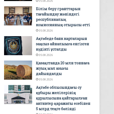
05.08.2026
Білім беру гранттарын
тағайындау жөніндегі
республикалық
комиссияның отырысы өтті
05.08.2026
Ақтөбеде банк карталарын
заңсыз айналымға енгізген
күдікті ұсталды
05.08.2026
Қазақстанда 20 млн тоннаға
жуық мал азығы
дайындалды
05.08.2026
Ақтөбе облысындағы су
құбыры желілерінің
құрылысына қайтарылған
активтер қаражаты есебінен
5 млрд теңге бөлінді