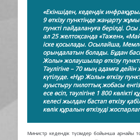
«Екіншіден, кедендік инфрақұры
9 өткізу пунктінде жаңарту жұмы
пункті пайдалануға берілді. Осы
ал 25 желтоқсанда «Тәжен», «Май
іске қосылады. Осылайша, Мем
орындалатын болады. Бұдан бас
Жолы» жолаушылар өткізу пункті
Тәулігіне – 70 мың адамға дейін
күтілуде. «Нұр Жолы» өткізу пун
ауыстыру пилоттық жобасы енгізі
есе өсіп, тәулігіне 1 800 көлікті
келесі жылдан бастап өткізу қабіл
көлік құралын өткізуді жоспарл
Министр кедендік түсімдер бойынша арнайы то