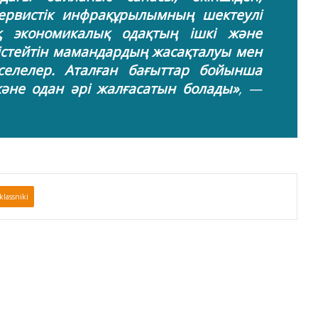
сервистік инфрақұрылымның шектеулі
ық экономикалық одақтың ішкі және
стейтін мамандардың жасақталуы мен
селелер. Аталған бағыттар бойынша
әне одан әрі жалғасатын болады»
, —
lassniki