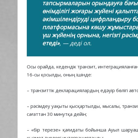
тапсырмаларын орындауға бағы
өнімділігі жоғары жүйені қалыпт
әкімшілендіруді цифрландыру б
платформасына көшу жұмыстары
үш жүйенің орнына, негізгі рәс
етеді»
, — деді ол.
Осы орайда, кедендік транзит, интеграцияланға
16-сы қосылды, оның ішінде:
– транзиттік декларациялардың едәуір бөлігі ав
– рәсімдеу уақыты қысқартылды, мысалы, транзи
сағаттан 30 минутқа дейін;
– «бір терезе» қағидаты бойынша Ауыл шаруаш
қызмет түрлері интеграцияланды;