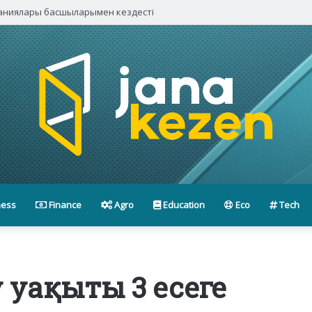
паниялары басшыларымен кездесті
ness
Finance
Agro
Education
Eco
Tech
у уақыты 3 есеге