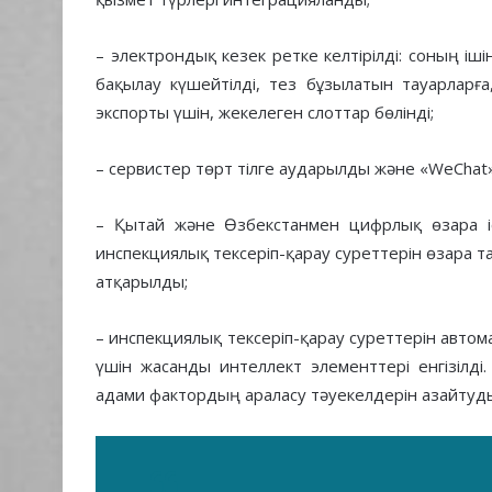
– электрондық кезек ретке келтірілді: соның 
бақылау күшейтілді, тез бұзылатын тауарларға
экспорты үшін, жекелеген слоттар бөлінді;
– сервистер төрт тілге аударылды және «WeCha
– Қытай және Өзбекстанмен цифрлық өзара іс
инспекциялық тексеріп-қарау суреттерін өзара т
атқарылды;
– инспекциялық тексеріп-қарау суреттерін авто
үшін жасанды интеллект элементтері енгізілді
адами фактордың араласу тәуекелдерін азайтуды