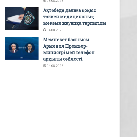
05.08.2026
Ақтөбеде далаға қоқыс
төккен медициналық
мекеме жауапқа тартылды
04.08.2026
Мемлекет басшысы
Армения Премьер-
министрімен телефон
арқылы сөйлесті
04.08.2026