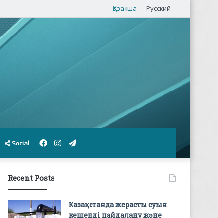
Қазақша
Русский
Facebook
Instagram
Telegram
Social
Recent Posts
Қазақстанда жерасты суын
кешенді пайдалану және