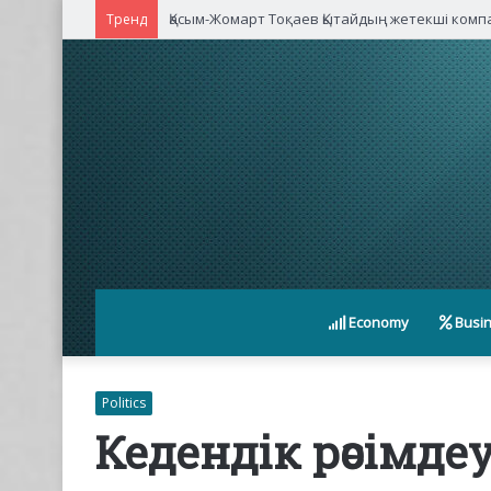
Қасым-Жомарт Тоқаев Қытайдың жетекші ком
Тренд
Economy
Busi
Politics
Кедендік рәсімде