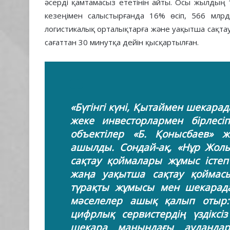
әсерді қамтамасыз ететінін айты. Осы жылдың
кезеңімен салыстырғанда 16% өсіп, 566 млрд 
логистикалық орталықтарға және уақытша сақтау
сағаттан 30 минутқа дейін қысқартылған.
«Бүгінгі күні, Қытаймен шекара
жеке инвесторлармен бірлесі
объектілер «Б. Қонысбаев» ж
ашылды. Сондай-ақ, «Нұр Жолы
сақтау қоймалары жұмыс істеп
жаңа уақытша сақтау қоймас
түрақты жұмысы мен шекарада
мәселелер ашық қалып отыр: 
цифрлық сервистердің үздіксіз
шекара маңындағы аудандард