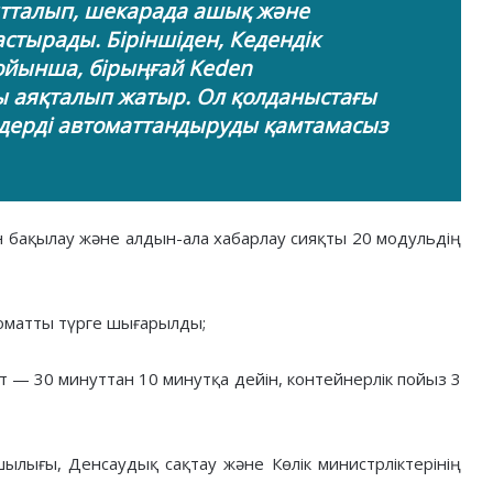
тталып, шекарада ашық және
астырады. Біріншіден, Кедендік
ойынша, бірыңғай Keden
 аяқталып жатыр. Ол қолданыстағы
імдерді автоматтандыруды қамтамасыз
н бақылау және алдын-ала хабарлау сияқты 20 модульдің
томатты түрге шығарылды;
т — 30 минуттан 10 минутқа дейін, контейнерлік пойыз 3
ылығы, Денсаудық сақтау және Көлік министрліктерінің