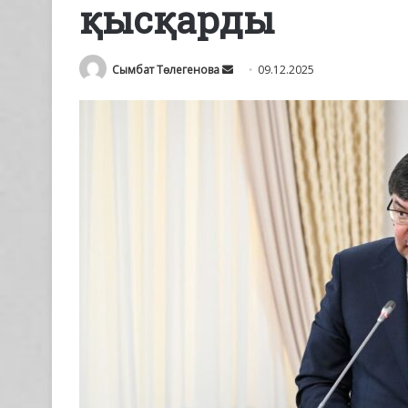
қысқарды
Send
Сымбат Төлегенова
09.12.2025
an
email