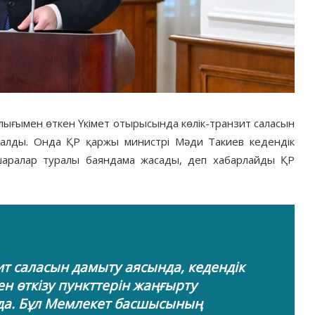
лығымен өткен Үкімет отырысында көлік-транзит саласын
алды. Онда ҚР қаржы министрі Мәди Такиев кедендік
шаралар туралы баяндама жасады, деп хабарлайды ҚР
ит саласын дамыту аясында, кедендік
н өткізу пункттерін жаңғырту
да. Бұл Мемлекет басшысының