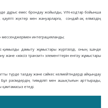
ішінде дұрыс емес брондау жойылды, VIN-кодтар бойынша
, қауіпті жүктер мен жануарларға, сондай-ақ еліміздің
t» мессенджерімен интеграцияланды;
-қимылды дамыту жұмыстары жүргізілді, оның ішінде
ану және «жіксіз транзит» элементтерін енгізу жұмыстары
матты түрде талдау және сәйкес келмейтіндерді айқындау
. Бұл рәсімдердің тиімділігі мен ашықтығын арттырады,
 қамтамасыз етеді.