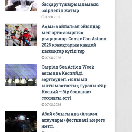
басқару тұжырымдамасы
әзірленіп жатыр
07.08.2026
Аңызға айналған ойындар
мен ортағасырлық
рыцарьлар: Comic Con Astana
2026 қонақтарын қандай
қызықтар күтіп тұр
07.08.2026
Caspian Sea Action Week
аясында Каспийді
зерттеудегі ғылыми
ынтымақтастық туралы «Бір
Каспий – бір болашақ»
сессиясы өтті
07.08.2026
Абай облысында «Алакөл
алаулары» фестивалі мәреге
жетті