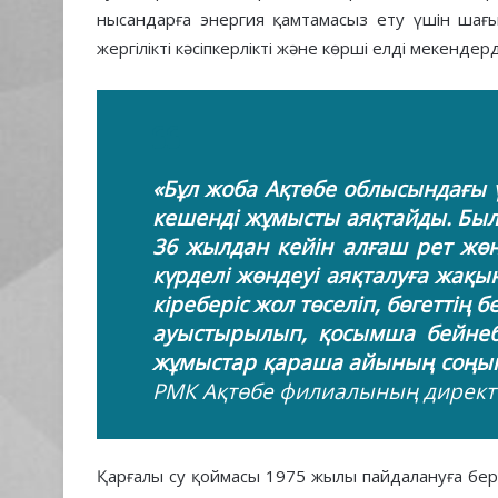
нысандарға энергия қамтамасыз ету үшін шағы
жергілікті кәсіпкерлікті және көрші елді мекенде
«Бұл жоба Ақтөбе облысындағы 
кешенді жұмысты аяқтайды. Былт
36 жылдан кейін алғаш рет жөн
күрделі жөндеуі аяқталуға жақын
кіреберіс жол төселіп, бөгеттің
ауыстырылып, қосымша бейнеб
жұмыстар қараша айының соңын
РМК Ақтөбе филиалының директ
Қарғалы су қоймасы 1975 жылы пайдалануға бе