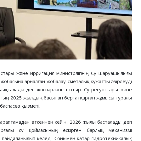
стары және ирригация министрлігінің Су шаруашылығы
 жобасына арналған жобалау-сметалық құжатты әзірлеуді
 аяқталады деп жоспарланып отыр. Су ресурстары және
ынның 2025 жылдың басынан бері атқарған жұмысы туралы
аспасөз қызметі.
араптамадан өткеннен кейін, 2026 жылы басталады деп
арғалы су қоймасының ескірген барлық механизмі
і пайдаланылып келеді. Сонымен қатар гидротехникалық