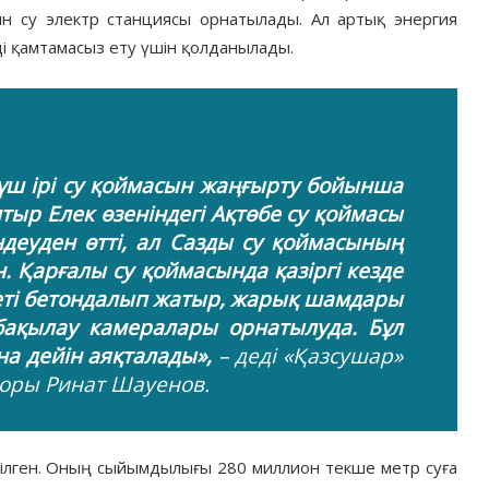
н су электр станциясы орнатылады. Ал артық энергия
рді қамтамасыз ету үшін қолданылады.
үш ірі су қоймасын жаңғырту бойынша
ыр Елек өзеніндегі Ақтөбе су қоймасы
деуден өтті, ал Сазды су қоймасының
. Қарғалы су қоймасында қазіргі кезде
 беті бетондалып жатыр, жарық шамдары
ақылау камералары орнатылуда. Бұл
а дейін аяқталады»,
– деді «Қазсушар»
оры Ринат Шауенов.
рілген. Оның сыйымдылығы 280 миллион текше метр суға