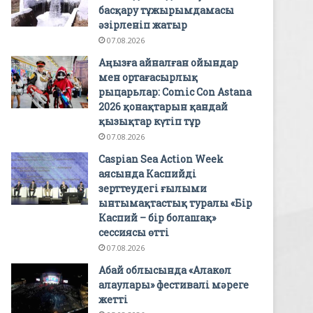
басқару тұжырымдамасы
әзірленіп жатыр
07.08.2026
Аңызға айналған ойындар
мен ортағасырлық
рыцарьлар: Comic Con Astana
2026 қонақтарын қандай
қызықтар күтіп тұр
07.08.2026
Caspian Sea Action Week
аясында Каспийді
зерттеудегі ғылыми
ынтымақтастық туралы «Бір
Каспий – бір болашақ»
сессиясы өтті
07.08.2026
Абай облысында «Алакөл
алаулары» фестивалі мәреге
жетті