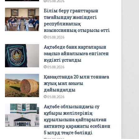
05.08.2026
Білім беру гранттарын
тағайындау жөніндегі
республикалық
комиссияның отырысы өтті
05.08.2026
Ақтөбеде банк карталарын
заңсыз айналымға енгізген
күдікті ұсталды
05.08.2026
Қазақстанда 20 млн тоннаға
жуық мал азығы
дайындалды
05.08.2026
Ақтөбе облысындағы су
құбыры желілерінің
құрылысына қайтарылған
активтер қаражаты есебінен
5 млрд теңге бөлінді