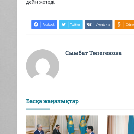
дейін жетеді.
Facebook
Twitter
VKontakte
Odnok
Сымбат Төлегенова
Басқа жаңалықтар