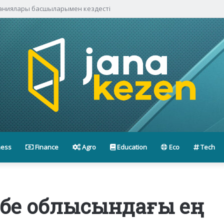
паниялары басшыларымен кездесті
ness
Finance
Agro
Education
Eco
Tech
өбе облысындағы ең