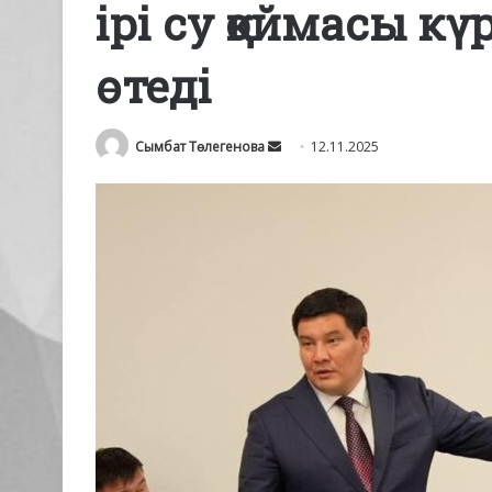
ірі су қоймасы к
өтеді
Send
Сымбат Төлегенова
12.11.2025
an
email