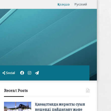
Қазақша
Русский
Facebook
Instagram
Telegram
Social
Recent Posts
Қазақстанда жерасты суын
кешенді пайдалану және