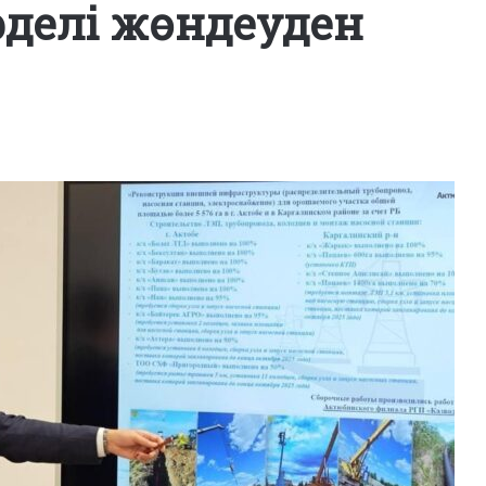
үрделі жөндеуден