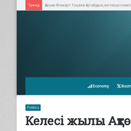
Қасым-Жомарт Тоқаев Қытайдың жетекші ком
Тренд
Economy
Busi
Politics
Келесі жылы Ақт