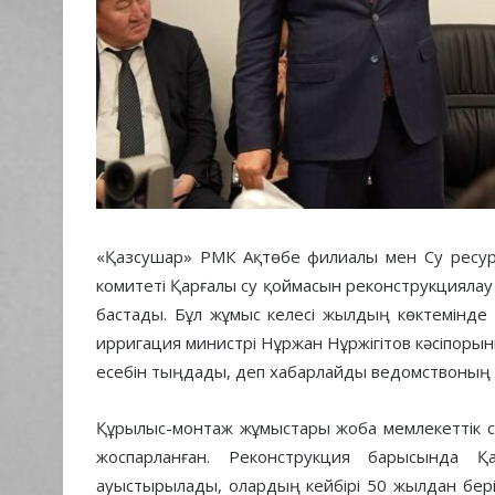
«Қазсушар» РМК Ақтөбе филиалы мен Су ресур
комитеті Қарғалы су қоймасын реконструкциялау
бастады. Бұл жұмыс келесі жылдың көктемінде
ирригация министрі Нұржан Нұржігітов кәсіпор
есебін тыңдады, деп хабарлайды ведомствоның б
Құрылыс-монтаж жұмыстары жоба мемлекеттік с
жоспарланған. Реконструкция барысында Қ
ауыстырылады, олардың кейбірі 50 жылдан бер