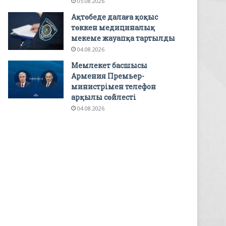
05.08.2026
Ақтөбеде далаға қоқыс
төккен медициналық
мекеме жауапқа тартылды
04.08.2026
Мемлекет басшысы
Армения Премьер-
министрімен телефон
арқылы сөйлесті
04.08.2026