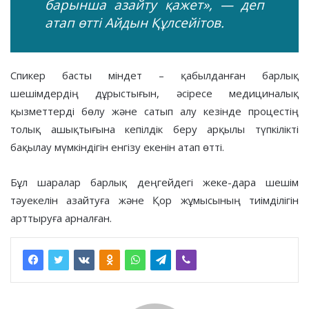
барынша азайту қажет», — деп
атап өтті Айдын Құлсейітов.
Спикер басты міндет – қабылданған барлық
шешімдердің дұрыстығын, әсіресе медициналық
қызметтерді бөлу және сатып алу кезінде процестің
толық ашықтығына кепілдік беру арқылы түпкілікті
бақылау мүмкіндігін енгізу екенін атап өтті.
Бұл шаралар барлық деңгейдегі жеке-дара шешім
тәуекелін азайтуға және Қор жұмысының тиімділігін
арттыруға арналған.