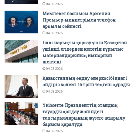
04.08.2026
Мемлекет басшысы Армения
Премьер-министрімен телефон
арқылы сөйлесті
04.08.2026
Ішкі нарықты қорғау үшін Қазақстан
үшінші елдерден келетін құрылыс
материалдарының импортын
шектеді
04.08.2026
Қазақстанның өңдеу өнеркәсібіндегі
өндіріс көлемі 16 трлн теңгені құрады
04.08.2026
Үкіметте Президенттің отандық
тауарды қолдау жөніндегі
тапсырмаларының жүзеге асырылу
барысы қаралуда
04.08.2026