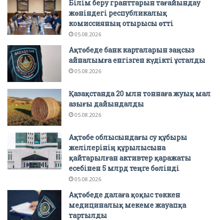
Білім беру гранттарын тағайындау
жөніндегі республикалық
комиссияның отырысы өтті
05.08.2026
Ақтөбеде банк карталарын заңсыз
айналымға енгізген күдікті ұсталды
05.08.2026
Қазақстанда 20 млн тоннаға жуық мал
азығы дайындалды
05.08.2026
Ақтөбе облысындағы су құбыры
желілерінің құрылысына
қайтарылған активтер қаражаты
есебінен 5 млрд теңге бөлінді
05.08.2026
Ақтөбеде далаға қоқыс төккен
медициналық мекеме жауапқа
тартылды