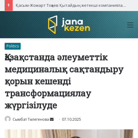
Қасым-Жомарт Тоқаев Қытайдың жетекші компаниялары басшыларымен кездесті
M
Politics
Қазақстанда әлеуметтік
медициналық сақтандыру
қорын кешенді
трансформациялау
жүргізілуде
Send
Сымбат Төлегенова
07.10.2025
an
email