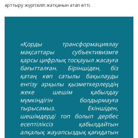
арттыру жүргізіліп жатқанын атап өтті.
«Қорды трансформациялау
мақсаттары субъективизмге
қарсы цифрлық тосқауыл жасауға
бағытталған. Біріншіден, біз
қатаң көп сатылы бақылауды
енгізу арқылы қызметкерлердің
жеке шешім қабылдау
мүмкіндігін болдырмауға
тырысамыз. Екіншіден,
шешімдерді топ болып дербес
есептіліксіз қабылдайтын
алқалық жауапсыздық қағидатын