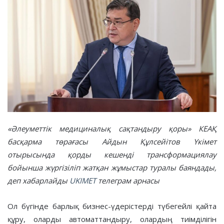
«Әлеуметтік медициналық сақтандыру қоры» КЕАҚ
басқарма төрағасы Айдын Құлсейітов Үкімет
отырысында қорды кешенді трансформациялау
бойынша жүргізіліп жатқан жұмыстар туралы баяндады,
деп хабарлайды
UKIMET
телеграм арнасы
Ол бүгінде барлық бизнес-үдерістерді түбегейлі қайта
құру, оларды автоматтандыру, олардың тиімділігін