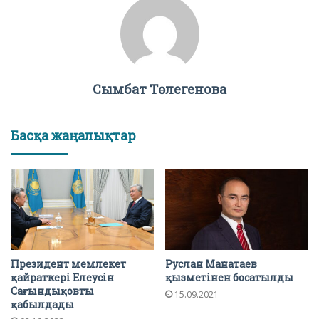
Сымбат Төлегенова
Басқа жаңалықтар
Президент мемлекет
Руслан Манатаев
қайраткері Елеусін
қызметінен босатылды
Сағындықовты
15.09.2021
қабылдады