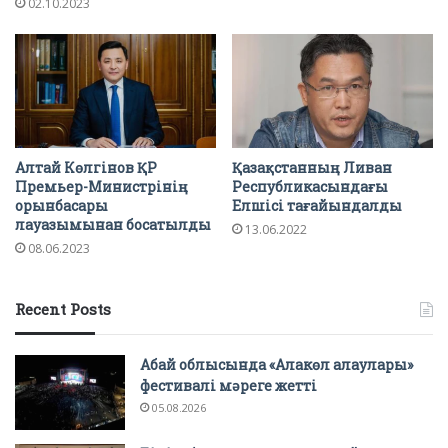
02.10.2023
Алтай Көлгінов ҚР
Қазақстанның Ливан
Премьер-Министрінің
Республикасындағы
орынбасары
Елшісі тағайындалды
лауазымынан босатылды
13.06.2022
08.06.2023
Recent Posts
Абай облысында «Алакөл алаулары»
фестивалі мәреге жетті
05.08.2026