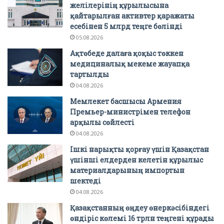
желілерінің құрылысына
қайтарылған активтер қаражаты
есебінен 5 млрд теңге бөлінді
05.08.2026
Ақтөбеде далаға қоқыс төккен
медициналық мекеме жауапқа
тартылды
04.08.2026
Мемлекет басшысы Армения
Премьер-министрімен телефон
арқылы сөйлесті
04.08.2026
Ішкі нарықты қорғау үшін Қазақстан
үшінші елдерден келетін құрылыс
материалдарының импортын
шектеді
04.08.2026
Қазақстанның өңдеу өнеркәсібіндегі
өндіріс көлемі 16 трлн теңгені құрады