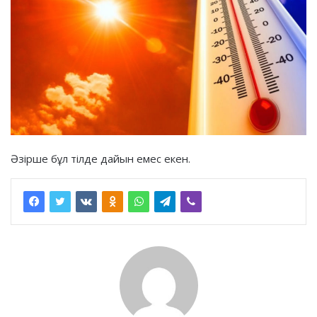
Әзірше бұл тілде дайын емес екен.