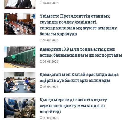
04.08.2026
Үкіметте Президенттің отандық
тауарды қолдау жөніндегі
тапсырмаларының жүзеге асырылу
барысы қаралуда
04.08.2026
Қазақстан 13,9 млн тонна астық пен
астық баламасындағы ұн экспорттады
03.08.2026
Қазақстан мен Қытай арасында жаңа
өңірлік әуе бағыттары ашылады
03.08.2026
Қысқа мерзімді кәсіптік оқыту
жұмыспен қамту мүмкіндігін
кеңейтеді
03.08.2026