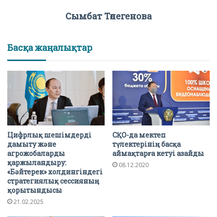
Сымбат Төлегенова
Басқа жаңалықтар
Цифрлық шешімдерді
СҚО-да мектеп
дамыту және
түлектерiнiң басқа
агрожобаларды
аймақтарға кетуi азайды
қаржыландыру:
08.12.2020
«Бәйтерек» холдингіндегі
стратегиялық сессияның
қорытындысы
21.02.2025