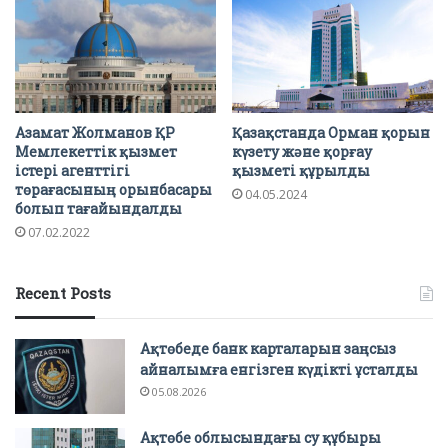
Азамат Жолманов ҚР
Қазақстанда Орман қорын
Мемлекеттік қызмет
күзету және қорғау
істері агенттігі
қызметі құрылды
төрағасының орынбасары
04.05.2024
болып тағайындалды
07.02.2022
Recent Posts
Ақтөбеде банк карталарын заңсыз
айналымға енгізген күдікті ұсталды
05.08.2026
Ақтөбе облысындағы су құбыры