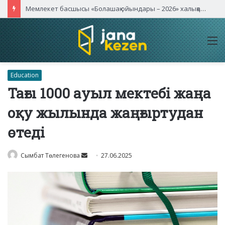
Мемлекет басшысы «Болашақ ойындары – 2026» халықаралық турнирінің ашылу салтанатына қатысты
M
Education
Тағы 1000 ауыл мектебі жаңа
оқу жылында жаңғыртудан
өтеді
Send
Сымбат Төлегенова
27.06.2025
an
email