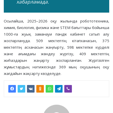
хабарламада.
Осылайша, 2025–2026 оқу жылында робототехника,
химия, биология, физика және STEM бағыттары бойынша
1000-ға жуық заманауи пәндік кабинет сатып алу
жоспарлануда. 509 мектептің кітапханасын, 375
мектептің асханасын жаңғырту, 598 мектепке күрделі
және ағымдағы жөндеу жүргізу, 409 мектептің
жиһаздарын жаңарту жоспарланған. Жүргізілген
жұмыстардың нәтижесінде 369 мың оқушының оқу
жағдайын жақсарту көзделуде.