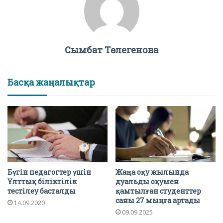
Сымбат Төлегенова
Басқа жаңалықтар
Бүгін педагогтер үшін
Жаңа оқу жылында
Ұлттық біліктілік
дуальды оқумен
тестілеу басталды
қамтылған студенттер
саны 27 мыңға артады
14.09.2020
09.09.2025