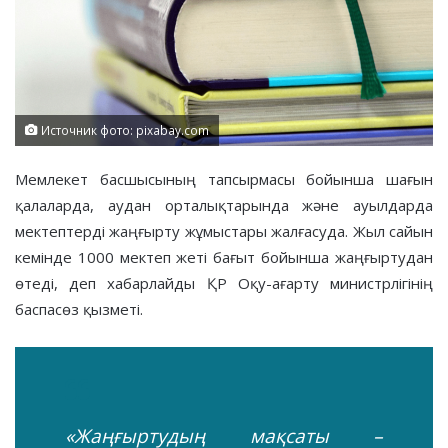
Источник фото: pixabay.com
Мемлекет басшысының тапсырмасы бойынша шағын
қалаларда, аудан орталықтарында және ауылдарда
мектептерді жаңғырту жұмыстары жалғасуда. Жыл сайын
кемінде 1000 мектеп жеті бағыт бойынша жаңғыртудан
өтеді, деп хабарлайды ҚР Оқу-ағарту министрлігінің
баспасөз қызметі.
«Жаңғыртудың мақсаты –