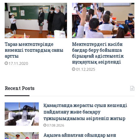
Тараз мектептерінде
Мектептердегі кәсіби
кезекші топтардың саны
бағдар беру бойынша
артты
бірыңғай әдістемелік
нұсқаулық әзірленді
17.11.2020
01.12.2025
Recent Posts
Қазақстанда жерасты суын кешенді
пайдалану және басқару
тұжырымдамасы әзірленіп жатыр
07.08.2026
Аңызға айналған ойындар мен