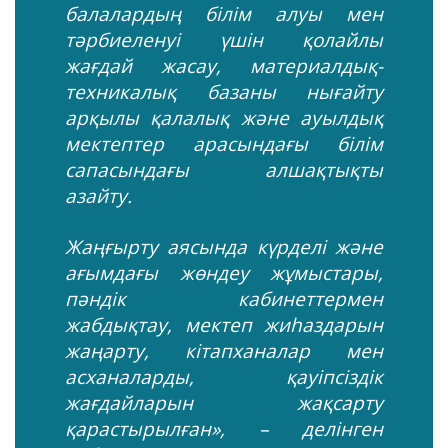
балалардың білім алуы мен
тәрбиеленуі үшін қолайлы
жағдай жасау, материалдық-
техникалық базаны нығайту
арқылы қалалық және ауылдық
мектептер арасындағы білім
сапасындағы алшақтықты
азайту.
Жаңғырту аясында күрделі және
ағымдағы жөндеу жұмыстары,
пәндік кабинеттермен
жабдықтау, мектеп жиһаздарын
жаңарту, кітапханалар мен
асханаларды, қауіпсіздік
жағдайларын жақсарту
қарастырылған», – делінген