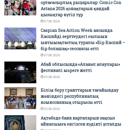
ортағасырлық рыцарьлар: Comic Con
Astana 2026 қонақтарын қандай
қызықтар күтіп тұр
07.08.2026
Caspian Sea Action Week аясында
Каспийді зерттеудегі ғылыми
ынтымақтастық туралы «Бір Каспий –
бір болашақ» сессиясы өтті
07.08.2026
Абай облысында «Алакөл алаулары»
фестивалі мәреге жетті
05.08.2026
Білім беру гранттарын тағайындау
жөніндегі республикалық
комиссияның отырысы өтті
05.08.2026
Ақтөбеде банк карталарын заңсыз
айналымға енгізген күдікті ұсталды