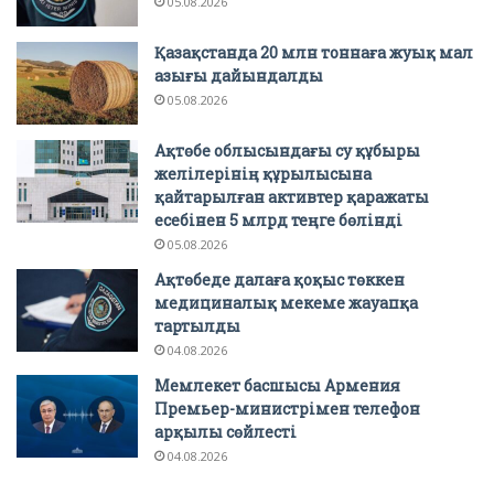
05.08.2026
Қазақстанда 20 млн тоннаға жуық мал
азығы дайындалды
05.08.2026
Ақтөбе облысындағы су құбыры
желілерінің құрылысына
қайтарылған активтер қаражаты
есебінен 5 млрд теңге бөлінді
05.08.2026
Ақтөбеде далаға қоқыс төккен
медициналық мекеме жауапқа
тартылды
04.08.2026
Мемлекет басшысы Армения
Премьер-министрімен телефон
арқылы сөйлесті
04.08.2026