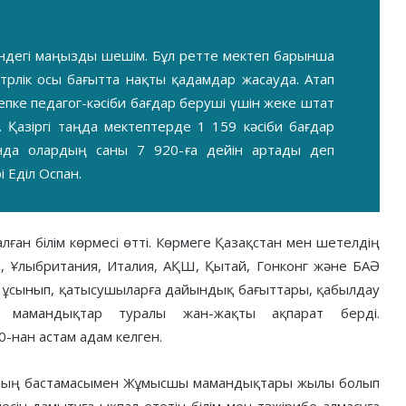
індегі маңызды шешім. Бұл ретте мектеп барынша
трлік осы бағытта нақты қадамдар жасауда. Атап
пке педагог-кәсіби бағдар беруші үшін жеке штат
. Қазіргі таңда мектептерде 1 159 кәсіби бағдар
нда олардың саны 7 920-ға дейін артады деп
і Еділ Оспан.
ған білім көрмесі өтті. Көрмеге Қазақстан мен шетелдің
, Ұлыбритания, Италия, АҚШ, Қытай, Гонконг және БАӘ
н ұсынып, қатысушыларға дайындық бағыттары, қабылдау
мамандықтар туралы жан-жақты ақпарат берді.
нан астам адам келген.
сының бастамасымен Жұмысшы мамандықтары жылы болып