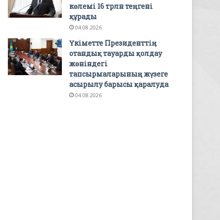
көлемі 16 трлн теңгені
құрады
04.08.2026
Үкіметте Президенттің
отандық тауарды қолдау
жөніндегі
тапсырмаларының жүзеге
асырылу барысы қаралуда
04.08.2026