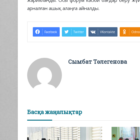
жарияланды. Осы форум кәсіби бағдар беру жүйе
арналған ашық алаңға айналды.
Facebook
Twitter
VKontakte
Odnok
Сымбат Төлегенова
Басқа жаңалықтар