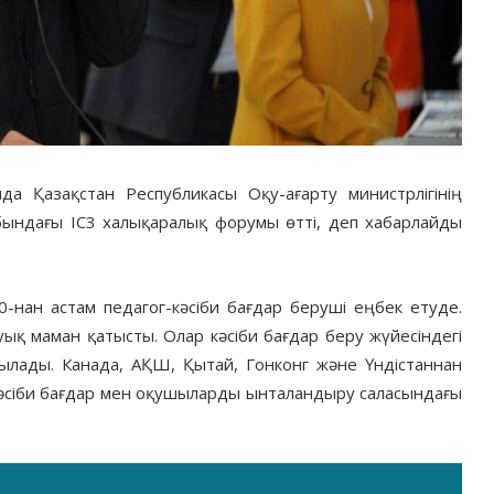
 Қазақстан Республикасы Оқу-ағарту министрлігінің
ыбындағы IC3 халықаралық форумы өтті, деп хабарлайды
0-нан астам педагог-кәсіби бағдар беруші еңбек етуде.
уық маман қатысты. Олар кәсіби бағдар беру жүйесіндегі
лқылады. Канада, АҚШ, Қытай, Гонконг және Үндістаннан
 кәсіби бағдар мен оқушыларды ынталандыру саласындағы