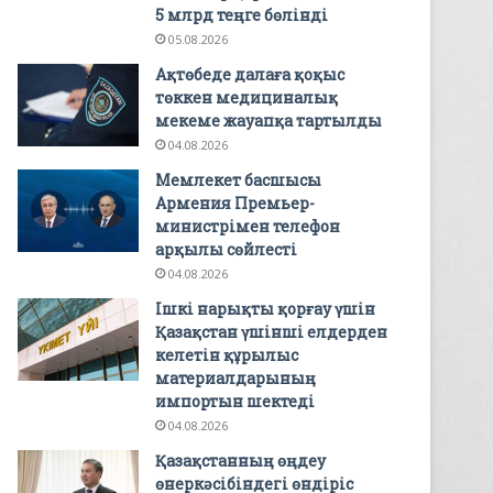
5 млрд теңге бөлінді
05.08.2026
Ақтөбеде далаға қоқыс
төккен медициналық
мекеме жауапқа тартылды
04.08.2026
Мемлекет басшысы
Армения Премьер-
министрімен телефон
арқылы сөйлесті
04.08.2026
Ішкі нарықты қорғау үшін
Қазақстан үшінші елдерден
келетін құрылыс
материалдарының
импортын шектеді
04.08.2026
Қазақстанның өңдеу
өнеркәсібіндегі өндіріс