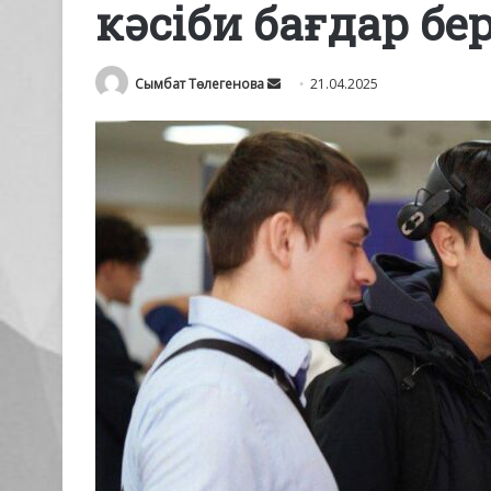
кәсіби бағдар бе
Send
Сымбат Төлегенова
21.04.2025
an
email