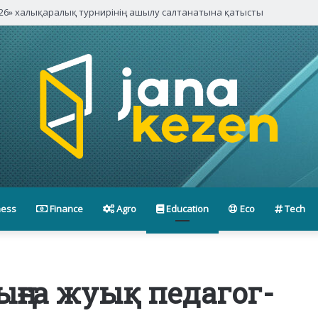
ness
Finance
Agro
Education
Eco
Tech
ыңға жуық педагог-