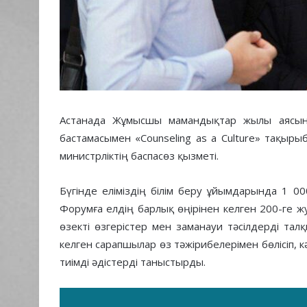
Астанада Жұмысшы мамандықтар жылы аясында
бастамасымен «Counseling as a Culture» тақыр
министрліктің баспасөз қызметі.
Бүгінде еліміздің білім беру ұйымдарында 1 00
Форумға елдің барлық өңірінен келген 200-ге ж
өзекті өзгерістер мен заманауи тәсілдерді та
келген сарапшылар өз тәжірибелерімен бөлісіп,
тиімді әдістерді таныстырды.