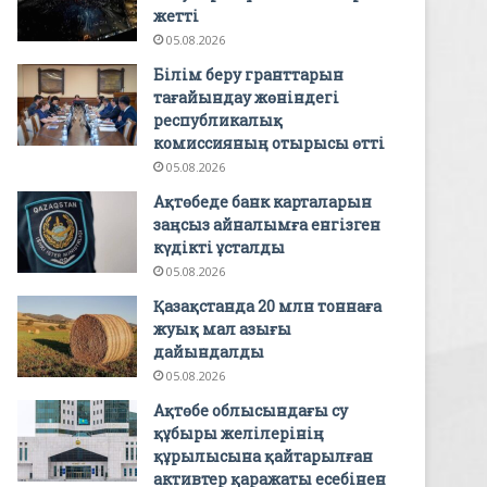
жетті
05.08.2026
Білім беру гранттарын
тағайындау жөніндегі
республикалық
комиссияның отырысы өтті
05.08.2026
Ақтөбеде банк карталарын
заңсыз айналымға енгізген
күдікті ұсталды
05.08.2026
Қазақстанда 20 млн тоннаға
жуық мал азығы
дайындалды
05.08.2026
Ақтөбе облысындағы су
құбыры желілерінің
құрылысына қайтарылған
активтер қаражаты есебінен