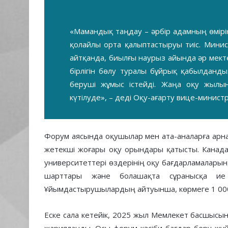
«Мамандық таңдау – әрбір адамның өмір
қолайлы орта қалыптастыруы тиіс. Минис
айтқанда, биылғы наурыз айында әр мекте
бірлігін бөлу туралы бұйрық қабылданды
беруші жұмыс істейді. Жаңа оқу жылы
күтілуде», – деді Оқу-ағарту вице-министр
Форум аясында оқушылар мен ата-аналарға арнал
жетекші жоғары оқу орындары қатысты. Канада
университеттері өздерінің оқу бағдарламалары
шарттары және болашақта сұранысқа ие 
Ұйымдастырушылардың айтуынша, көрмеге 1 000-
Еске сала кетейік, 2025 жыл Мемлекет басшы