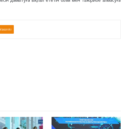
сін дамытуға ықпал ететін білім мен тәжірибе алмасуға
lassniki