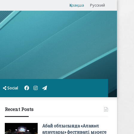
Қазақша
Русский
Facebook
Instagram
Telegram
Social
Recent Posts
Абай облысында «Алакөл
алаулары» фестивалі мәреге