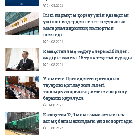
04.08.2026
Ішкі нарықты қорғау үшін Қазақстан
үшінші елдерден келетін құрылыс
материалдарының импортын
шектеді
04.08.2026
Қазақстанның өңдеу өнеркәсібіндегі
өндіріс көлемі 16 трлн теңгені құрады
04.08.2026
Үкіметте Президенттің отандық
тауарды қолдау жөніндегі
тапсырмаларының жүзеге асырылу
барысы қаралуда
04.08.2026
Қазақстан 13,9 млн тонна астық пен
астық баламасындағы ұн экспорттады
03.08.2026