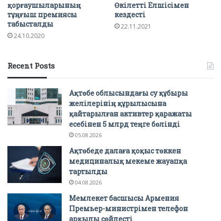
қорғаушыларының
Өкілетті Елшісімен
тұңғыш премиясы
кездесті
табысталды
22.11.2021
24.10.2020
Recent Posts
Ақтөбе облысындағы су құбыры
желілерінің құрылысына
қайтарылған активтер қаражаты
есебінен 5 млрд теңге бөлінді
05.08.2026
Ақтөбеде далаға қоқыс төккен
медициналық мекеме жауапқа
тартылды
04.08.2026
Мемлекет басшысы Армения
Премьер-министрімен телефон
арқылы сөйлесті