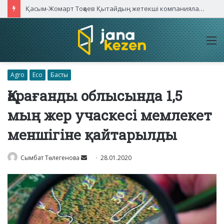
Қасым-Жомарт Тоқаев Қытайдың жетекші компаниялары басшыларымен кездесті
M
Agro
Eco
Басты
Қарағанды облысында 1,5
мың жер учаскесі мемлекет
меншігіне қайтарылды
Send
Сымбат Төлегенова
28.01.2020
an
email