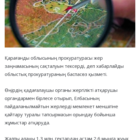
Қарағанды облысының прокуратурасы жер
заңнамасының сақталуын тексерді, деп хабарлайды
облыстық прокуратураның баспасөз қызметі.
Өңірдің қадағалаушы органы жергілікті атқарушы
органдармен бірлесе отырып, Елбасының
пайдаланылмайтын жерлерді мемлекет меншігіне
қайтару туралы тапсырмасын орындау бойынша
жұмыстар атқаруда.
Жалпы алаңы 1,3 млн. гектардан астам 2,6 мыңға жуық