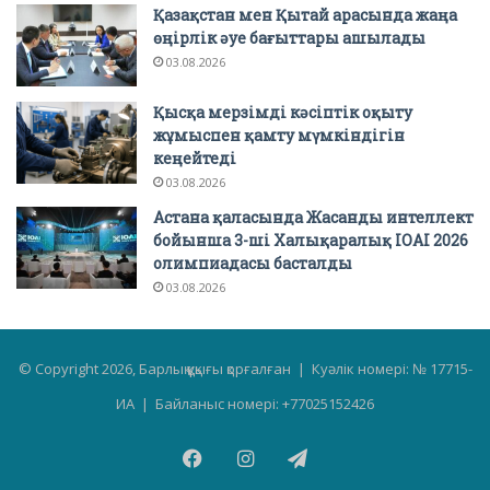
Қазақстан мен Қытай арасында жаңа
өңірлік әуе бағыттары ашылады
03.08.2026
Қысқа мерзімді кәсіптік оқыту
жұмыспен қамту мүмкіндігін
кеңейтеді
03.08.2026
Астана қаласында Жасанды интеллект
бойынша 3-ші Халықаралық IOAI 2026
олимпиадасы басталды
03.08.2026
© Copyright 2026, Барлық құқығы қорғалған | Куәлік номері: № 17715-
ИА | Байланыс номері: +77025152426
Facebook
Instagram
Telegram