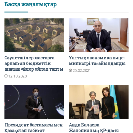
Басқа жаңалықтар
Сәулетшілер жастарға
Ұлттық экономика вице-
арналған бюджеттік
министрі тағайындалды
шағын үйлер ойлап тапты
25.02.2021
12.10.2020
Президент бастамасымен
Аида Балаева
Қазақстан табиғат
Жапонияның ҚР-дағы