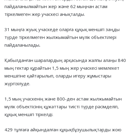
пайдаланылмайтын жер және 62 мыңнан астам
тіркелмеген жер учаскесі анықталды.
31 мыңға жуық учаскеде оларға құқық меншігі заңды
түрде тіркелмеген жылжымайтын мүлік объектілері
пайдаланылады
.
Қабылданған шаралардың арқасында жалпы алаңы 840
мың гектар құрайтын 1,5 мың жер учаскесі мемлекет
меншігіне қайтарылып, оларды игеру жұмыстары
жүргізілуде.
1,5 мың учаскенің және 800-ден астам жылжымайтын
мүлік объектісінің құжаттары тиісті түрде рәсімделіп,
құқық меншігі тіркелді.
429 тұлғаға айқындалған құқықбұзушылықтарды жою