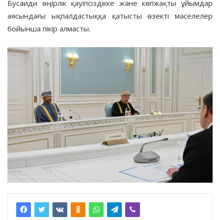
Бусаиди өңірлік қауіпсіздікке және көпжақты ұйымдар
аясындағы ықпалдастыққа қатысты өзекті мәселелер
бойынша пікір алмасты.