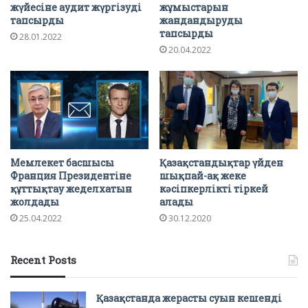
жүйесіне аудит жүргізуді
жұмыстарын
тапсырды
жандандыруды
тапсырды
28.01.2022
20.04.2022
Мемлекет басшысы
Қазақстандықтар үйден
Франция Президентіне
шықпай-ақ жеке
құттықтау жеделхатын
кәсіпкерлікті тіркей
жолдады
алады
25.04.2022
30.12.2020
Recent Posts
Қазақстанда жерасты суын кешенді