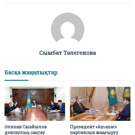
Сымбат Төлегенова
Басқа жаңалықтар
Әлихан Смайылов
Президент «Amanat»
денсаулық сақтау
партиясын жаңғырту