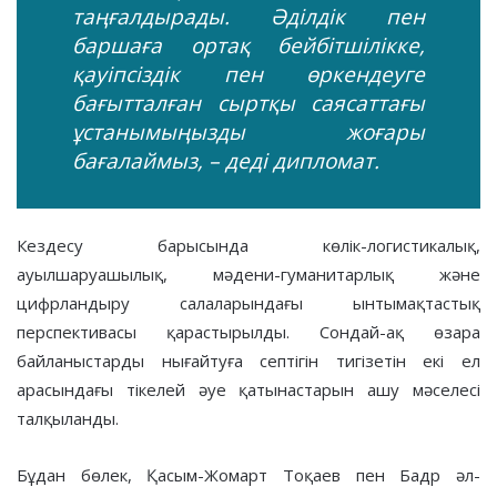
таңғалдырады. Әділдік пен
баршаға ортақ бейбітшілікке,
қауіпсіздік пен өркендеуге
бағытталған сыртқы саясаттағы
ұстанымыңызды жоғары
бағалаймыз, – деді дипломат.
Кездесу барысында көлік-логистикалық,
ауылшаруашылық, мәдени-гуманитарлық және
цифрландыру салаларындағы ынтымақтастық
перспективасы қарастырылды. Сондай-ақ өзара
байланыстарды нығайтуға септігін тигізетін екі ел
арасындағы тікелей әуе қатынастарын ашу мәселесі
талқыланды.
Бұдан бөлек, Қасым-Жомарт Тоқаев пен Бадр әл-