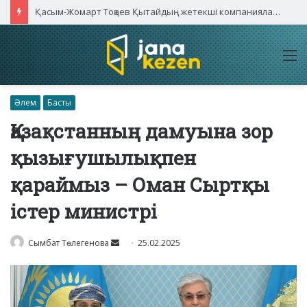
Қасым-Жомарт Тоқаев Қытайдың жетекші компаниялары басшыларымен кездесті
M
Әлем
Басты
Қазақстанның дамуына зор
қызығушылықпен
қараймыз – Оман Сыртқы
істер министрі
Send
Сымбат Төлегенова
25.02.2025
an
email