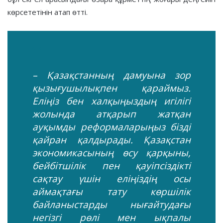
көрсететінін атап өтті.
– Қазақстанның дамуына зор
қызығушылықпен қараймыз.
Еліңіз бен халқыңыздың игілігі
жолында атқарып жатқан
ауқымды реформаларыңыз бізді
қайран қалдырады. Қазақстан
экономикасының өсу қарқыны,
бейбітшілік пен қауіпсіздікті
сақтау үшін еліңіздің осы
аймақтағы тату көршілік
байланыстарды нығайтудағы
негізгі рөлі мен ықпалы