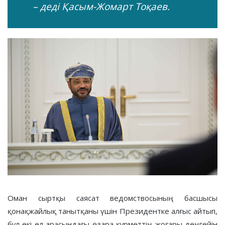
– деді Қасым-Жомарт Тоқаев.
Оман сыртқы саясат ведомствосының басшысы
қонақжайлық танытқаны үшін Президентке алғыс айтып,
бұл екі ел арасындағы өзара құрметтің жоғары деңгейін