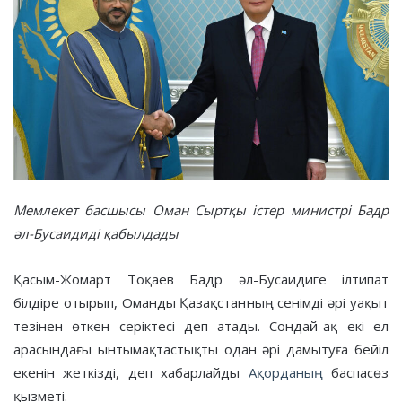
Мемлекет басшысы Оман Сыртқы істер министрі Бадр
әл-Бусаидиді қабылдады
Қасым-Жомарт Тоқаев Бадр әл-Бусаидиге ілтипат
білдіре отырып, Оманды Қазақстанның сенімді әрі уақыт
тезінен өткен серіктесі деп атады. Сондай-ақ екі ел
арасындағы ынтымақтастықты одан әрі дамытуға бейіл
екенін жеткізді, деп хабарлайды
Ақорданың
баспасөз
қызметі.