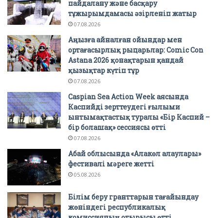
пайдалану және басқару
тұжырымдамасы әзірленіп жатыр
07.08.2026
Аңызға айналған ойындар мен
ортағасырлық рыцарьлар: Comic Con
Astana 2026 қонақтарын қандай
қызықтар күтіп тұр
07.08.2026
Caspian Sea Action Week аясында
Каспийді зерттеудегі ғылыми
ынтымақтастық туралы «Бір Каспий –
бір болашақ» сессиясы өтті
07.08.2026
Абай облысында «Алакөл алаулары»
фестивалі мәреге жетті
05.08.2026
Білім беру гранттарын тағайындау
жөніндегі республикалық
комиссияның отырысы өтті