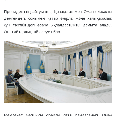
Президенттің айтуынша, Қазақстан мен Оман екіжақты
деңгейдегі, сонымен қатар өңірлік және халықаралық
күн тәртібіндегі өзара ықпалдастықты дамыта алады.
Оған айтарлықтай әлеует бар.
Мемлекет басшысы орайлы сәтті пайдаланып, Оман