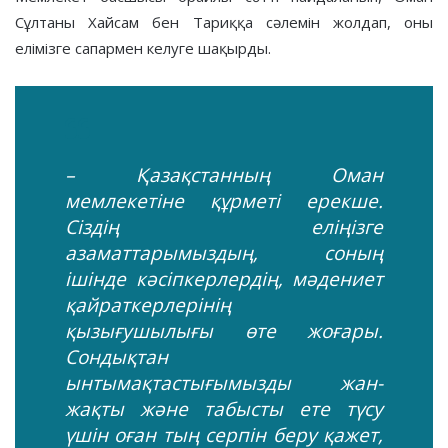
Сұлтаны Хайсам бен Тариққа сәлемін жолдап, оны
елімізге сапармен келуге шақырды.
– Қазақстанның Оман
мемлекетіне құрметі ерекше.
Сіздің еліңізге
азаматтарымыздың, соның
ішінде кәсіпкерлердің, мәдениет
қайраткерлерінің
қызығушылығы өте жоғары.
Сондықтан
ынтымақтастығымызды жан-
жақты және табысты ете түсу
үшін оған тың серпін беру қажет,