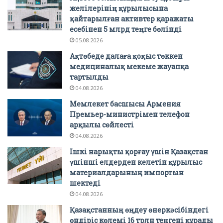
желілерінің құрылысына
қайтарылған активтер қаражаты
есебінен 5 млрд теңге бөлінді
05.08.2026
Ақтөбеде далаға қоқыс төккен
медициналық мекеме жауапқа
тартылды
04.08.2026
Мемлекет басшысы Армения
Премьер-министрімен телефон
арқылы сөйлесті
04.08.2026
Ішкі нарықты қорғау үшін Қазақстан
үшінші елдерден келетін құрылыс
материалдарының импортын
шектеді
04.08.2026
Қазақстанның өңдеу өнеркәсібіндегі
өндіріс көлемі 16 трлн теңгені құрады