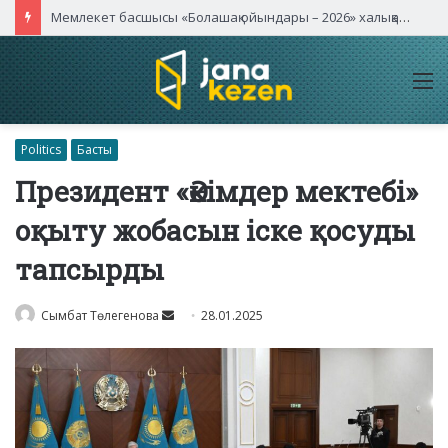
Қасым-Жомарт Тоқаев Қытайдың жетекші компаниялары басшыларымен кездесті
M
Politics
Басты
Президент «Әкімдер мектебі»
оқыту жобасын іске қосуды
тапсырды
Send
Сымбат Төлегенова
28.01.2025
an
email