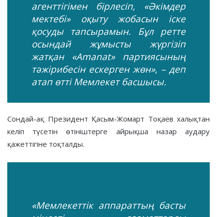
агенттігімен бірлесіп, «Әкімдер
мектебі» оқыту жобасын іске
қосуды тапсырамын. Бұл ретте
осындай жұмысты жүргізіп
жатқан «Аmanat» партиясының
тәжірибесін ескерген жөн», – деп
атап өтті Мемлекет басшысы.
Сондай-ақ Президент Қасым-Жомарт Тоқаев халықтан
келіп түсетін өтініштерге айрықша назар аудару
қажеттігіне тоқталды.
«Мемлекеттік аппараттың басты