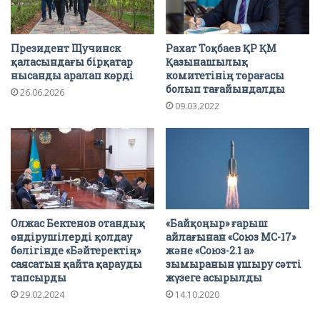
Президент Щучинск
Рахат Тоқбаев ҚР ҚМ
қаласындағы бірқатар
Қазынашылық
нысанды аралап көрді
комитетінің төрағасы
болып тағайындалды
26.06.2026
09.03.2022
Олжас Бектенов отандық
«Байқоңыр» ғарыш
өндірушілерді қолдау
айлағынан «Союз МС-17»
бөлігінде «Бәйтеректің»
және «Союз-2.1 а»
саясатын қайта қарауды
зымыранын ұшыру сәтті
тапсырды
жүзеге асырылды
29.02.2024
14.10.2020