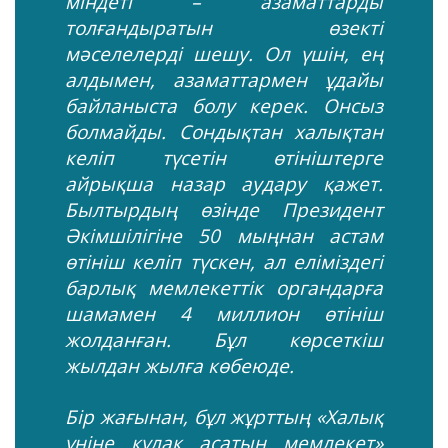
міндеті – азаматтарды
толғандыратын өзекті
мәселелерді шешу. Ол үшін, ең
алдымен, азаматтармен ұдайы
байланыста болу керек. Онсыз
болмайды. Сондықтан халықтан
келіп түсетін өтініштерге
айрықша назар аудару қажет.
Былтырдың өзінде Президент
Әкімшілігіне 50 мыңнан астам
өтініш келіп түскен, ал еліміздегі
барлық мемлекеттік органдарға
шамамен 4 миллион өтініш
жолданған. Бұл көрсеткіш
жылдан жылға көбеюде.
Бір жағынан, бұл жұрттың «Халық
үніне құлақ асатын мемлекет»