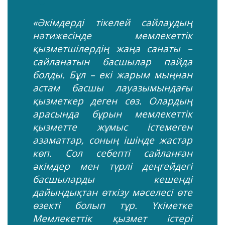
«Әкімдерді тікелей сайлаудың
нәтижесінде мемлекеттік
қызметшілердің жаңа санаты –
сайланатын басшылар пайда
болды. Бұл – екі жарым мыңнан
астам басшы лауазымындағы
қызметкер деген сөз. Олардың
арасында бұрын мемлекеттік
қызметте жұмыс істемеген
азаматтар, соның ішінде жастар
көп. Сол себепті сайланған
әкімдер мен түрлі деңгейдегі
басшыларды кешенді
дайындықтан өткізу мәселесі өте
өзекті болып тұр. Үкіметке
Мемлекеттік қызмет істері