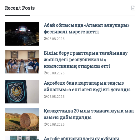
Recent Posts
Абай облысында «Алакөл алаулары»
фестивалі мәреге жетті
05.08.2026
Білім беру гранттарын тағайындау
жөніндегі республикалық
комиссияның отырысы өтті
05.08.2026
Ақтөбеде банк карталарын заңсыз
айналымға енгізген күдікті ұсталды
05.08.2026
Қазақстанда 20 млн тоннаға жуық мал
азығы дайындалды
05.08.2026
Ақтөбе облысындағы су құбыры