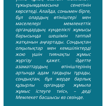
тұжырымдамасына сенетінін
көрсетеді. Алайда, сонымен бірге,
бұл олардың өтініштері мен
мәселелері мемлекеттік
органдардың күнделікті жұмысы
барысында шешімін таппай
жатқанын аңғартады. Сондықтан
олқылықтар мен кемшіліктерді
жою үшін тиянақты жұмыс
жүргізу қажет. Әдетте
азаматтардың өтініштерінің
артында адам тағдыры тұрады,
сондықтан, бұл жерде барлық
құзырлы органдар жұмыла
жұмыс істеуге тиіс», – деді
Мемлекет басшысы өз сөзінде.