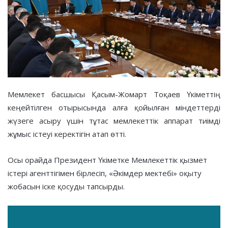
Мемлекет басшысы Қасым-Жомарт Тоқаев Үкіметтің
кеңейтілген отырысында алға қойылған міндеттерді
жүзеге асыру үшін тұтас мемлекеттік аппарат тиімді
жұмыс істеуі керектігін атап өтті.
Осы орайда Президент Үкіметке Мемлекеттік қызмет
істері агенттігімен бірлесіп, «Әкімдер мектебі» оқыту
жобасын іске қосуды тапсырды.