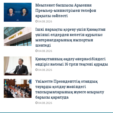
Мемлекет басшысы Армения
Премьер-министрімен телефон
арқылы сөйлесті
04.08.2026
Ішкі нарықты қорғау үшін Қазақстан
үшінші елдерден келетін құрылыс
материалдарының импортын
шектеді
04.08.2026
Қазақстанның өңдеу өнеркәсібіндегі
өндіріс көлемі 16 трлн теңгені құрады
04.08.2026
Үкіметте Президенттің отандық
тауарды қолдау жөніндегі
тапсырмаларының жүзеге асырылу
барысы қаралуда
04.08.2026