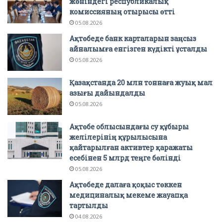
жөніндегі республикалық
комиссияның отырысы өтті
05.08.2026
Ақтөбеде банк карталарын заңсыз
айналымға енгізген күдікті ұсталды
05.08.2026
Қазақстанда 20 млн тоннаға жуық мал
азығы дайындалды
05.08.2026
Ақтөбе облысындағы су құбыры
желілерінің құрылысына
қайтарылған активтер қаражаты
есебінен 5 млрд теңге бөлінді
05.08.2026
Ақтөбеде далаға қоқыс төккен
медициналық мекеме жауапқа
тартылды
04.08.2026