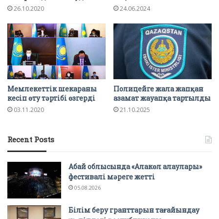
26.10.2020
24.06.2024
Мемлекеттік шекараны
Полицейге жала жапқан
кесіп өту тәртібі өзгерді
азамат жауапқа тартылды
03.11.2020
21.10.2025
Recent Posts
Абай облысында «Алакөл алаулары»
фестивалі мәреге жетті
05.08.2026
Білім беру гранттарын тағайындау