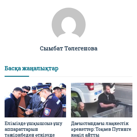
Сымбат Төлегенова
Басқа жаңалықтар
Елімізде ұшқышсыз ұшу
Дағыстандағы лаңкестік
аппараттарын
әрекеттер: Тоқаев Путинге
тәжірибеден өткізуде
көңіл айтты