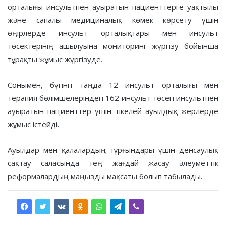
орталығы инсультпен ауыратын пациенттерге уақтылы
және сапалы медициналық көмек көрсету үшін
өңірлерде инсульт орталықтары мен инсульт
төсектерінің ашылуына мониторинг жүргізу бойынша
тұрақты жұмыс жүргізуде.
Сонымен, бүгінгі таңда 12 инсульт орталығы мен
терапия бөлімшелеріндегі 162 инсульт төсегі инсультпен
ауыратын пациенттер үшін тікелей ауылдық жерлерде
жұмыс істейді.
Ауылдар мен қалалардың тұрғындары үшін денсаулық
сақтау саласында тең жағдай жасау әлеуметтік
реформалардың маңызды мақсаты болып табылады.