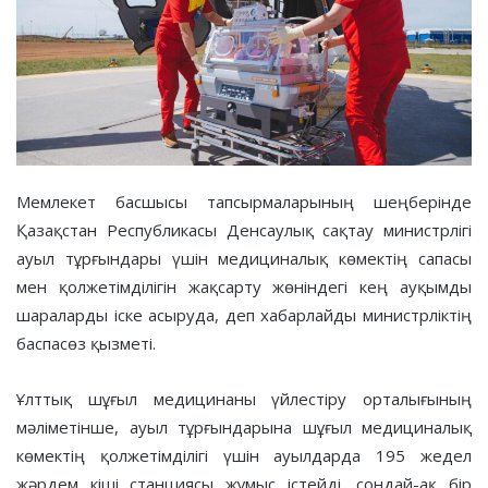
Мемлекет басшысы тапсырмаларының шеңберінде
Қазақстан Республикасы Денсаулық сақтау министрлігі
ауыл тұрғындары үшін медициналық көмектің сапасы
мен қолжетімділігін жақсарту жөніндегі кең ауқымды
шараларды іске асыруда, деп хабарлайды министрліктің
баспасөз қызметі.
Ұлттық шұғыл медицинаны үйлестіру орталығының
мәліметінше, ауыл тұрғындарына шұғыл медициналық
көмектің қолжетімділігі үшін ауылдарда 195 жедел
жәрдем кіші станциясы жұмыс істейді, сондай-ақ бір