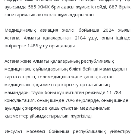
ауысымда 585 ЖМЖ бригадасы жұмыс істейді, 887 бірлік
санитариялық автокөлік жұмылдырылған.
Медициналық авиация желісі бойынша 2024 жылы
Астана, Алматы қалаларынан 2184 ұшу, оның ішінде
өңірлерге 1488 ұшу орындалды.
Астана және Алматы қалаларының республикалық
медициналық ұйымдарының білікті бейінді мамандарын
тарта отырып, телемедицина және қашықтықтан
медициналық қызметтер көрсету орталығының
мамандары тәулік бойы күшейтілген режимде 11 784
консультация, оның ішінде 70% өңірлерде, оның ішінде
ауылдық жерлерде қашықтықтан медициналық
қызметтер ұйымдастырылып, жүргізілді.
Инсульт мәселесі бойынша республикалық үйлестіру