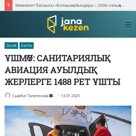
Мемлекет басшысы «Болашақ ойындары – 2026» халықаралық турнирінің ашылу салтанатына қатысты
M
Social
Басты
ҰШМҮО: САНИТАРИЯЛЫҚ
АВИАЦИЯ АУЫЛДЫҚ
ЖЕРЛЕРГЕ 1488 РЕТ ҰШТЫ
Send
Сымбат Төлегенова
13.01.2025
an
email