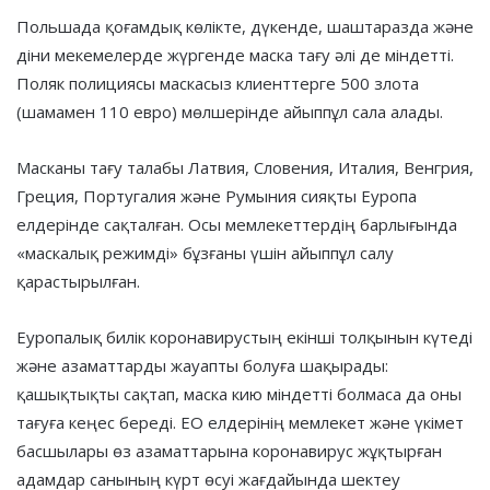
Польшада қоғамдық көлікте, дүкенде, шаштаразда және
діни мекемелерде жүргенде маска тағу әлі де міндетті.
Поляк полициясы маскасыз клиенттерге 500 злота
(шамамен 110 евро) мөлшерінде айыппұл сала алады.
Масканы тағу талабы Латвия, Словения, Италия, Венгрия,
Греция, Португалия және Румыния сияқты Еуропа
елдерінде сақталған. Осы мемлекеттердің барлығында
«маскалық режимді» бұзғаны үшін айыппұл салу
қарастырылған.
Еуропалық билік коронавирустың екінші толқынын күтеді
және азаматтарды жауапты болуға шақырады:
қашықтықты сақтап, маска кию міндетті болмаса да оны
тағуға кеңес береді. ЕО елдерінің мемлекет және үкімет
басшылары өз азаматтарына коронавирус жұқтырған
адамдар санының күрт өсуі жағдайында шектеу