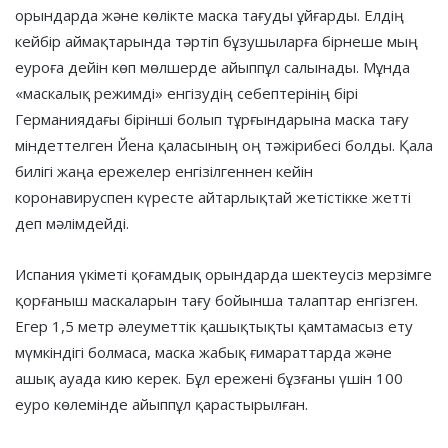
орындарда және көлікте маска тағуды ұйғарды. Елдің
кейбір аймақтарында тәртіп бұзушыларға бірнеше мың
еуроға дейін көп мөлшерде айыппұл салынады. Мұнда
«маскалық режимді» енгізудің себептерінің бірі
Германиядағы бірінші болып тұрғындарына маска тағу
міндеттелген Йена қаласының оң тәжірибесі болды. Қала
билігі жаңа ережелер енгізілгеннен кейін
коронавируспен күресте айтарлықтай жетістікке жетті
деп мәлімдейді.
Испания үкіметі қоғамдық орындарда шектеусіз мерзімге
қорғаныш маскаларын тағу бойынша талаптар енгізген.
Егер 1,5 метр әлеуметтік қашықтықты қамтамасыз ету
мүмкіндігі болмаса, маска жабық ғимараттарда және
ашық ауада кию керек. Бұл ережені бұзғаны үшін 100
еуро көлемінде айыппұл қарастырылған.