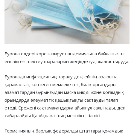
Еуропа елдері коронавирус пандемиясына байланысты
енгізілген шектеу шараларын жеңілдетуді жалғастыруда.
Еуропада инфекцияның таралу деңгейінің азаюына
қарамастан, көптеген мемлекеттің билік органдары
азаматтардан бұрынғыдай маска киюді және қоғамдық
орындарда әлеуметтік қашықтықты сақтауды талап
етеді. Ережені сақтамағандарға айыппұл салынады, деп
хабарлайды ҚазАқпараттың меншікті тілшісі.
Германияның барлық федералды штаттары қоғамдық