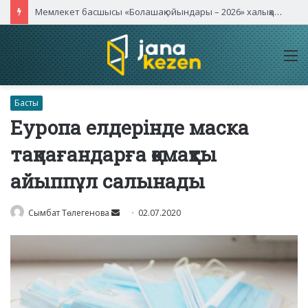
Мемлекет басшысы «Болашақ ойындары – 2026» халықаралық турнирінің ашылу салтанатына қатысты
M
Басты
Еуропа елдерінде маска
тақпағандарға қомақты
айыппұл салынады
Send
Сымбат Төлегенова
02.07.2020
an
email