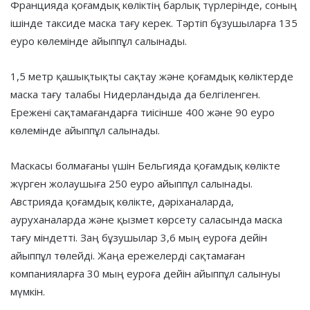
Францияда қоғамдық көліктің барлық түрлерінде, соның
ішінде таксиде маска тағу керек. Тәртіп бұзушыларға 135
еуро көлемінде айыппұл салынады.
1,5 метр қашықтықты сақтау және қоғамдық көліктерде
маска тағу талабы Нидерландыда да белгіленген.
Ережені сақтамағандарға тиісінше 400 және 90 еуро
көлемінде айыппұл салынады.
Маскасы болмағаны үшін Бельгияда қоғамдық көлікте
жүрген жолаушыға 250 еуро айыппұл салынады.
Австрияда қоғамдық көлікте, дәріханаларда,
ауруханаларда және қызмет көрсету саласында маска
тағу міндетті. Заң бұзушылар 3,6 мың еуроға дейін
айыппұл төлейді. Жаңа ережелерді сақтамаған
компанияларға 30 мың еуроға дейін айыппұл салынуы
мүмкін.