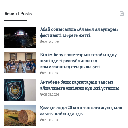
Recent Posts
Абай облысында «Алакөл алаулары»
фестивалі мәреге жетті
05.08.2026
Білім беру гранттарын тағайындау
жөніндегі республикалық
комиссияның отырысы өтті
05.08.2026
Ақтөбеде банк карталарын заңсыз
айналымға енгізген күдікті ұсталды
05.08.2026
Қазақстанда 20 млн тоннаға жуық мал
азығы дайындалды
05.08.2026