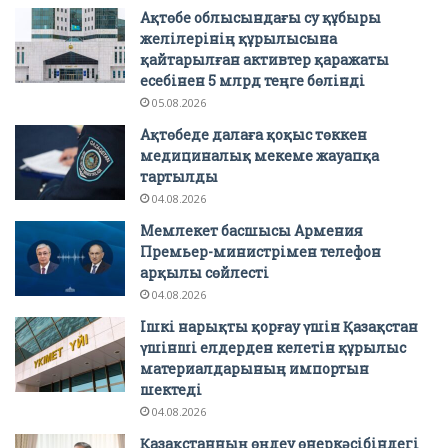
Ақтөбе облысындағы су құбыры
желілерінің құрылысына
қайтарылған активтер қаражаты
есебінен 5 млрд теңге бөлінді
05.08.2026
Ақтөбеде далаға қоқыс төккен
медициналық мекеме жауапқа
тартылды
04.08.2026
Мемлекет басшысы Армения
Премьер-министрімен телефон
арқылы сөйлесті
04.08.2026
Ішкі нарықты қорғау үшін Қазақстан
үшінші елдерден келетін құрылыс
материалдарының импортын
шектеді
04.08.2026
Қазақстанның өңдеу өнеркәсібіндегі