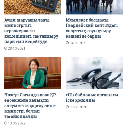
Ауыл шаруашылығы
Мемлекет басшысы
министрлігі
Гвардейский кентіндегі
агроөнеркәсіп
спорттық-сауықтыру
кешеніндегі сақтандыру
кешеніне барды
нарығын кеңейтуде
04.10.2021
29.10.2021
Назгүл Сағындықова ҚР
«111» байланыс орталығы
еңбек және халықты
іске қосылды
әлеуметтік қорғау вице-
06.08.2020
министрі болып
тағайындалды
13.06.2022