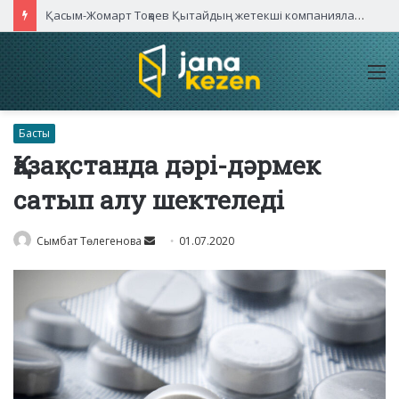
Қасым-Жомарт Тоқаев Қытайдың жетекші компаниялары басшыларымен кездесті
M
Басты
Қазақстанда дәрі-дәрмек
сатып алу шектеледі
Send
Сымбат Төлегенова
01.07.2020
an
email