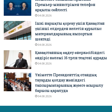
Премьер-министрімен телефон
арқылы сөйлесті
04.08.2026
Ішкі нарықты қорғау үшін Қазақстан
үшінші елдерден келетін құрылыс
материалдарының импортын
шектеді
04.08.2026
Қазақстанның өңдеу өнеркәсібіндегі
өндіріс көлемі 16 трлн теңгені құрады
04.08.2026
Үкіметте Президенттің отандық
тауарды қолдау жөніндегі
тапсырмаларының жүзеге асырылу
барысы қаралуда
04.08.2026