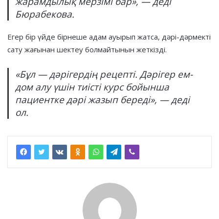
жарамдылық мерзімі бар», — деді
Бюрабекова.
Егер бір үйде бірнеше адам ауырып жатса, дәрі-дәрмекті
сату жағынан шектеу болмайтынын жеткізді.
«Бұл — дәрігердің рецепті. Дәрігер ем-
дом алу үшін тиісті курс бойынша
пациентке дәрі жазып береді», — деді
ол.