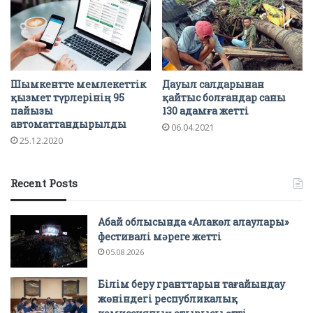
Шымкентте мемлекеттік
Дауыл салдарынан
қызмет түрлерінің 95
қайтыс болғандар саны
пайызы
130 адамға жетті
автоматтандырылды
06.04.2021
25.12.2020
Recent Posts
Абай облысында «Алакөл алаулары»
фестивалі мәреге жетті
05.08.2026
Білім беру гранттарын тағайындау
жөніндегі республикалық