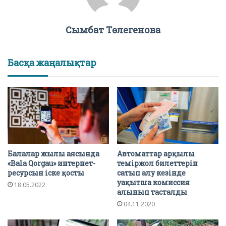
Сымбат Төлегенова
Басқа жаңалықтар
Балалар жылы аясында
Автоматтар арқылы
«Bala Qorgau» интернет-
теміржол билеттерін
ресурсын іске қосты
сатып алу кезінде
уақытша комиссия
18.05.2022
алынып тасталды
04.11.2020