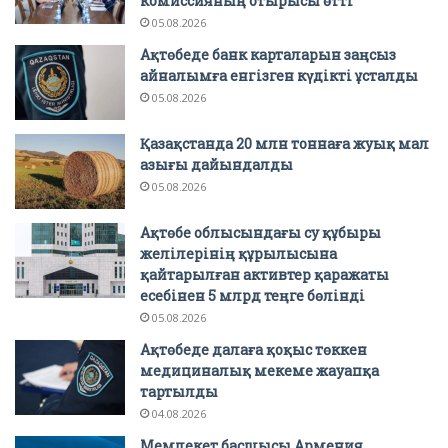
комиссияның отырысы өтті
05.08.2026
Ақтөбеде банк карталарын заңсыз
айналымға енгізген күдікті ұсталды
05.08.2026
Қазақстанда 20 млн тоннаға жуық мал
азығы дайындалды
05.08.2026
Ақтөбе облысындағы су құбыры
желілерінің құрылысына
қайтарылған активтер қаражаты
есебінен 5 млрд теңге бөлінді
05.08.2026
Ақтөбеде далаға қоқыс төккен
медициналық мекеме жауапқа
тартылды
04.08.2026
Мемлекет басшысы Армения