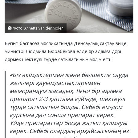
Фото: Annette van der Molen
Бүгінгі баспасөз мәслихатында Денсаулық сақтау вице-
министрі Людмила Бюрабекова елде әр адамға дәрі-
дәрмек шектеулі түрде сатылатынын мәлім етті.
«Біз әкімдіктермен және бөлшектік сауда
желілері қауымдастықтарымен
меморандум жасадық. Яғни бір адамға
препарат 2-3 қаптама күйінде, шектеулі
түрде сатылатын болды. Себебі ем-дом
курсына дәл сонша препарат керек.
Үйде препараттар босқа жатып қалмауы
керек. Себебі олардың әрқайсысының өз