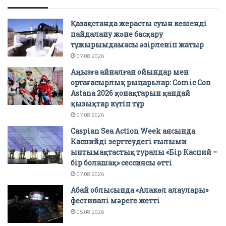
Қазақстанда жерасты суын кешенді
пайдалану және басқару
тұжырымдамасы әзірленіп жатыр
07.08.2026
Аңызға айналған ойындар мен
ортағасырлық рыцарьлар: Comic Con
Astana 2026 қонақтарын қандай
қызықтар күтіп тұр
07.08.2026
Caspian Sea Action Week аясында
Каспийді зерттеудегі ғылыми
ынтымақтастық туралы «Бір Каспий –
бір болашақ» сессиясы өтті
07.08.2026
Абай облысында «Алакөл алаулары»
фестивалі мәреге жетті
05.08.2026