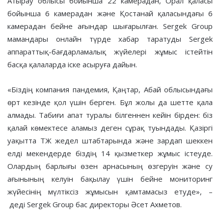
Атырау облысы бойынша 22 камерадан, Орал қаласы
бойынша 6 камерадан және Қостанай қаласындағы 6
камерадан бейне ағындар шығарылған. Sergek Group
мамандары онлайн түрде хабар таратуды Sergek
аппараттық-бағдарламалық жүйелері жұмыс істейтін
басқа қалаларда іске асыруға дайын.
«Біздің компания пандемия, Қаңтар, Абай облысындағы
өрт кезінде қол үшін берген. Бұл жолы да шетте қала
алмады. Табиғи апат туралы білгеннен кейін бірден: біз
қалай көмектесе аламыз деген сұрақ туындады. Қазіргі
уақытта ТЖ жедел штабтарында және зардап шеккен
елді мекендерде біздің 14 қызметкер жұмыс істеуде.
Олардың барлығы өзен арнасының өзгеруін және су
ағынының келуін бақылау үшін бейне мониторинг
жүйесінің мүлтіксіз жұмысын қамтамасыз етуде», –
деді Sergek Group бас директоры Әсет Ахметов.