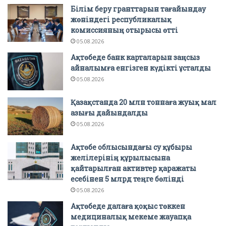
Білім беру гранттарын тағайындау
жөніндегі республикалық
комиссияның отырысы өтті
05.08.2026
Ақтөбеде банк карталарын заңсыз
айналымға енгізген күдікті ұсталды
05.08.2026
Қазақстанда 20 млн тоннаға жуық мал
азығы дайындалды
05.08.2026
Ақтөбе облысындағы су құбыры
желілерінің құрылысына
қайтарылған активтер қаражаты
есебінен 5 млрд теңге бөлінді
05.08.2026
Ақтөбеде далаға қоқыс төккен
медициналық мекеме жауапқа