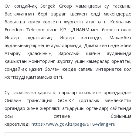
Ол сондай-ақ Sergek Group мамандары су тасқыны
басталғаннан бері зардап шеккен елді мекендерде
барынша көмек көрсетіп жүргенін атап өтті. Компания
Freedom Telecom және ҚР ЦДИАӨМ-мен бірлесіп олар
Индер ауданының Индер кентінде, Махамбет
ауданының бірнеше ауылдарында, Дамба кентінде және
Атырау қаласының Зарослый шағын ауданында
қашықтан мониторинг жүргізу үшін камералар орнатты,
сондай-ақ қажет болған жерде сапалы интернетке қол
жеткізуді қамтамасыз етті.
Су тасқынына қарсы іс-шаралар өткізілетін орындардан
Онлайн трансляция GOV.KZ (орталық мемлекеттік
органдар және жергілікті атқарушы органдар) сайтында
осы сілтеме бойынша
көрсетіледі:
https://www.gov.kz/page/9184?lang=ru