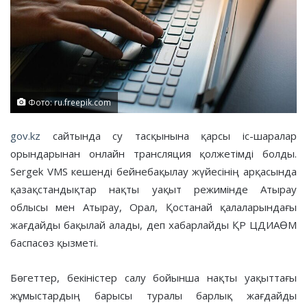
Фото: ru.freepik.com
gov.kz
сайтында су тасқынына қарсы іс-шаралар
орындарынан онлайн трансляция қолжетімді болды.
Sergek VMS кешенді бейнебақылау жүйесінің арқасында
қазақстандықтар нақты уақыт режимінде Атырау
облысы мен Атырау, Орал, Қостанай қалаларындағы
жағдайды бақылай алады, деп хабарлайды ҚР ЦДИАӨМ
баспасөз қызметі.
Бөгеттер, бекіністер салу бойынша нақты уақыттағы
жұмыстардың барысы туралы барлық жағдайды