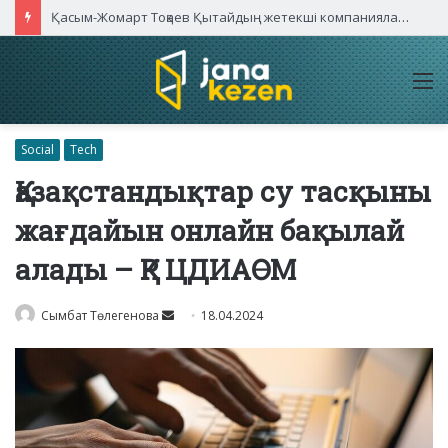
Қасым-Жомарт Тоқаев Қытайдың жетекші компаниялары басшыларымен кездесті
M
Social
Tech
Қазақстандықтар су тасқыны
жағдайын онлайн бақылай
алады – ҚР ЦДИАӨМ
Send
Сымбат Төлегенова
18.04.2024
an
email