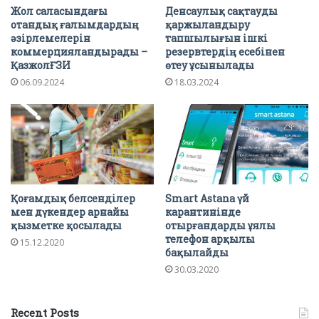
Жол саласындағы
Денсаулық сақтауды
отандық ғалымдардың
қаржыландыру
әзірлемелерін
тапшылығын ішкі
коммерцияландырады –
резервтердің есебінен
ҚазжолҒЗИ
өтеу ұсынылады
06.09.2024
18.03.2024
Қоғамдық белсенділер
Smart Astana үй
мен дүкендер арнайы
карантинінде
қызметке қосылады
отырғандарды ұялы
телефон арқылы
15.12.2020
бақылайды
30.03.2020
Recent Posts