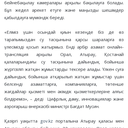
бейнебақылау камералары арқылы бақылауға болады.
Бұл жедел әрекет етуге және маңызды шешімдер
қабылдауға мүмкіндік береді.
«Еліміз үшін осындай қиын кезеңде біз де өз
тарапымыздан су тасқынына қарсы шараларға өз
үлесімізді қосып жатырмыз. Енді әрбір азамат онлайн-
трансляция арқылы Орал, Атырау, Қостанай
қалаларындағы су тасқынына дайындық бойынша
жүргізіліп жатқан жұмыстарды тексере алады. Үлкен суға
дайындық бойынша атқарылып жатқан жұмыстар үшін
белсенді азаматтарға, компанияларға, төтенше
жағдайлар қызметі мен әкімдік қызметкерлеріне алғыс
білдіреміз», – деді Цифрлық даму, инновациялар және
аэроғарыш өнеркәсібі министрі Бағдат Мусин.
Қазіргі уақытта
gov.kz
порталына Атырау қаласы мен