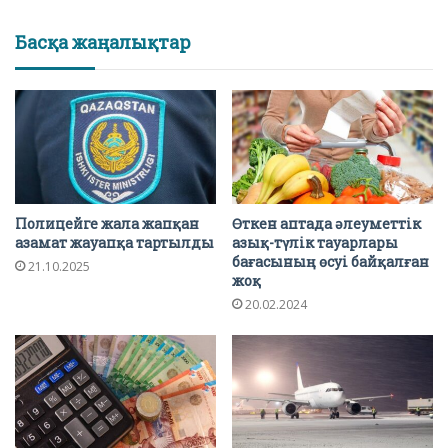
Басқа жаңалықтар
Полицейге жала жапқан
Өткен аптада әлеуметтік
азамат жауапқа тартылды
азық-түлік тауарлары
бағасының өсуі байқалған
21.10.2025
жоқ
20.02.2024