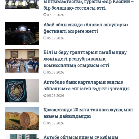
ынтымақтастық туралы «Бір Каспий –
бір болашақ» сессиясы өтті
07.08.2026
Абай облысында «Алакөл алаулары»
фестивалі мәреге жетті
05.08.2026
Білім беру гранттарын тағайындау
жөніндегі республикалық
комиссияның отырысы өтті
05.08.2026
Ақтөбеде банк карталарын заңсыз
айналымға енгізген күдікті ұсталды
05.08.2026
Қазақстанда 20 млн тоннаға жуық мал
азығы дайындалды
05.08.2026
Ақтөбе облысындағы су құбыры