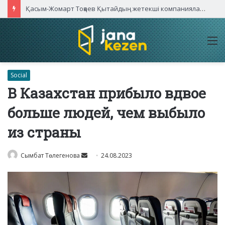
Қасым-Жомарт Тоқаев Қытайдың жетекші компаниялары басшыларымен кездесті
M
Social
В Казахстан прибыло вдвое
больше людей, чем выбыло
из страны
Send
Сымбат Төлегенова
24.08.2023
an
email