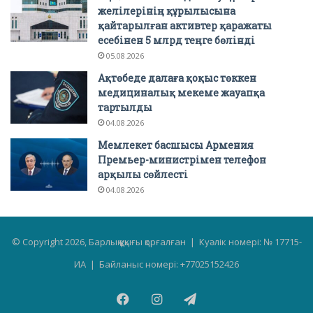
желілерінің құрылысына
қайтарылған активтер қаражаты
есебінен 5 млрд теңге бөлінді
05.08.2026
Ақтөбеде далаға қоқыс төккен
медициналық мекеме жауапқа
тартылды
04.08.2026
Мемлекет басшысы Армения
Премьер-министрімен телефон
арқылы сөйлесті
04.08.2026
© Copyright 2026, Барлық құқығы қорғалған | Куәлік номері: № 17715-
ИА | Байланыс номері: +77025152426
Facebook
Instagram
Telegram