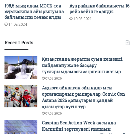
198,5 мың адам МӘСҚ-тен
Ауа райына байланысты 16
жұмысынан айырылуына
рейс кейінге қалды
байланысты төлем алды
10.03.2021
14.08.2024
Recent Posts
Қазақстанда жерасты суын кешенді
пайдалану және басқару
тұжырымдамасы әзірленіп жатыр
07.08.2026
Аңызға айналған ойындар мен
ортағасырлық рыцарьлар: Comic Con
Astana 2026 қонақтарын қандай
қызықтар күтіп тұр
07.08.2026
Caspian Sea Action Week аясында
Каспийді зерттеудегі ғылыми