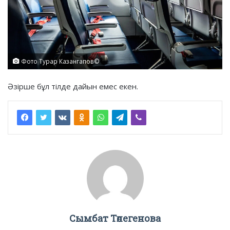
Фото Турар Казангапов©️
Әзірше бұл тілде дайын емес екен.
Сымбат Төлегенова