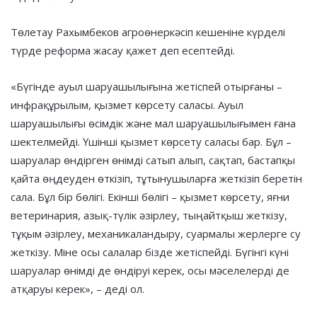
Төлетау Рахымбеков агроөнеркәсіп кешеніне күрделі
түрде реформа жасау қажет деп есептейді.
«Бүгінде ауыл шаруашылығына жетіспей отырғаны –
инфрақұрылым, қызмет көрсету саласы. Ауыл
шаруашылығы өсімдік және мал шаруашылығымен ғана
шектелмейді. Үшінші қызмет көрсету саласы бар. Бұл –
шаруалар өндірген өнімді сатып алып, сақтап, бастапқы
қайта өңдеуден өткізіп, тұтынушыларға жеткізіп беретін
сала. Бұл бір бөлігі. Екінші бөлігі – қызмет көрсету, яғни
ветеринария, азық-түлік әзірлеу, тыңайтқыш жеткізу,
тұқым әзірлеу, механикаландыру, суармалы жерлерге су
жеткізу. Міне осы салалар бізде жетіспейді. Бүгінгі күні
шаруалар өнімді де өндіруі керек, осы мәселелерді де
атқаруы керек», – деді ол.