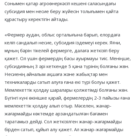
Сонымен қатар агроөнеркәсіп кешені саласындағы
субсидия мен несие беру жүйесін толығымен қайта
құрастыру керектігін айтады.
«Фермер аудан, облыс орталығына барып, елордаға
келіп сандалып несие, субсидия іздемеуі керек. Яғни,
мұның бәрін тікелей фермерге, далаға жеткізіп беру
қажет. Ол үшін фермердің басы ауырмауы тиіс. Меніңше,
субсидияның 3 әрі кеткенде 5 қана түрінің болғаны жөн.
Несиенің айналым ақшаға және жабықтар мен
техникаларды сатып алуға ғана екі түрі болуы қажет.
Мемлекеттік қолдау шаралары қолжетімді болғаны жөн.
Бүгінгі күні өкінішке қарай, фермелердің 2-3 пайызы ғана
мемлекеттік қолдау алып отыр. Мәселен, жанар-
жағармайды көктемде арзандатылған бағамен
таратамыз дейді. Сол жеткізілген жанар-жағармайды
бірден сатып, құйып алу қажет. Ал жанар-жағармайды