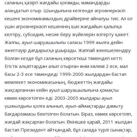
саланың қазіргі жағдайы қоғамды, мамандарды
алаңдатып отыр. Шындығына келгенде агроөнеркәсіп
кешені экономикамыздың драйверіне айналуы тиіс. Ал ол
үшін агроөнеркәсіп кешенінің ішкі жағдайын қалыпқа
келтіру, субсидия, несие беру жүйелерін өзгерту қажет.
Жалпы, ауыл шаруашылығы саласы 1999 жылға дейін
әжептәуір дағдарысқа ұшырады. Жаппай жекешелендіру
болған кезде бұл саланың көрсеткіші төмендеп кетті.
Егістік алқаптардан алып отырған өнім көлемі 2 есе, мал
басы 2-3 есе төмендеді. 1999-2000 жылдардан бастап
мемлекет экономикасының, бюджеттің жағдайы
жақсарғаннан кейін ауыл шаруашылығына қомақты
көмек көрсетілген еді. 2003-2005 жылдары ауыл
үшжылдығы қолға алынып, ауыл-аймақтарды дамыту
бағдарламасы бекітілген болатын. Біраз, көмек көрсетіліп,
жағдай жақсарған болатын. Өкінішке қарай, 2011 жылдан
бастап Президент айтқандай, бұл салада түрлі сынақтар,