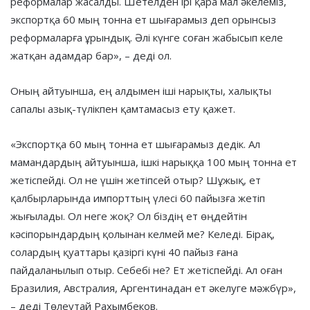
реформалар жасалды. Шетелден ірі қара мал әкелеміз,
экспортқа 60 мың тонна ет шығарамыз деп орынсыз
реформаларға ұрындық. Әлі күнге соған жабысып келе
жатқан адамдар бар», – деді ол.
Оның айтуынша, ең алдымен іші нарықты, халықты
сапалы азық-түлікпен қамтамасыз ету қажет.
«Экспортқа 60 мың тонна ет шығарамыз дедік. Ал
мамандардың айтуынша, ішкі нарыққа 100 мың тонна ет
жетіспейді. Ол не үшін жетіпсей отыр? Шұжық, ет
қалбырларында импорттың үлесі 60 пайызға жетіп
жығылады. Ол неге жоқ? Ол біздің ет өңдейтін
кәсіпорындардың қолынан келмей ме? Келеді. Бірақ,
солардың қуаттары қазіргі күні 40 пайыз ғана
пайдаланылып отыр. Себебі не? Ет жетіспейді. Ал оған
Бразилия, Австралия, Аргентинадан ет әкелуге мәжбүр»,
– деді Төлеутай Рахымбеков.