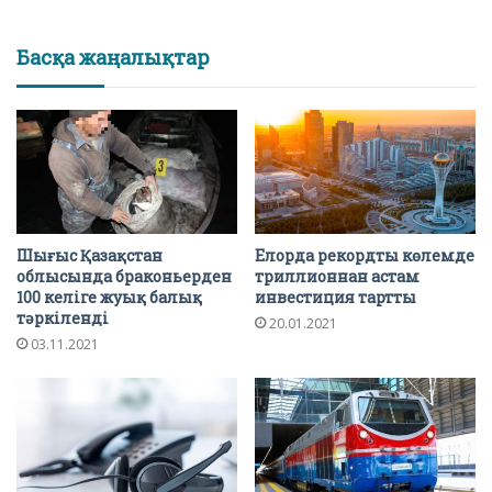
Басқа жаңалықтар
Шығыс Қазақстан
Елорда рекордты көлемде
облысында браконьерден
триллионнан астам
100 келіге жуық балық
инвестиция тартты
тәркіленді
20.01.2021
03.11.2021