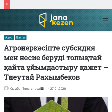
Президент тапсырмасына сәйкес «Алматы – Қаскелең» автожолы сегіз жолаққа дейін кеңейтіледі
M
Agro
Басты
Агроөнеркәсіпте субсидия
мен несие беруді толықтай
қайта ұйымдастыру қажет –
Төлеутай Рахымбеков
Send
Сымбат Төлегенова
27.01.2020
an
email