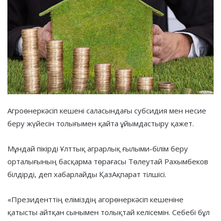
Агроөнеркәсіп кешені саласындағы субсидия мен несие
беру жүйесін толығымен қайта ұйымдастыру қажет.
Мұндай пікірді Ұлттық аграрлық ғылыми-білім беру
орталығының басқарма төрағасы Төлеутай Рахымбеков
білдірді, деп хабарлайды ҚазАқпарат тілшісі.
«Президенттің еліміздің агорөнеркәсіп кешеніне
қатысты айтқан сынымен толықтай келісемін. Себебі бұл