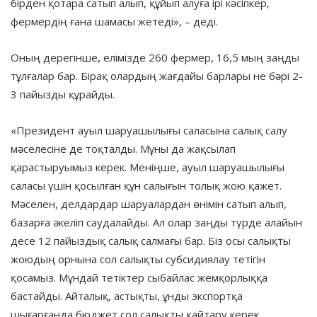
бірден қотара сатып алып, құйып алуға ірі кәсіпкер,
фермердің ғана шамасы жетеді», – деді.
Оның дерегінше, елімізде 260 фермер, 16,5 мың заңды
тұлғалар бар. Бірақ олардың жағдайы барлары не бәрі 2-
3 пайызды құрайды.
«Президент ауыл шаруашылығы саласына салық салу
мәселесіне де тоқталды. Мұны да жақсылап
қарастыруымыз керек. Меніңше, ауыл шаруашылығы
саласы үшін қосылған құн салығын толық жою қажет.
Мәселен, делдардар шаруалардан өнімін сатып алып,
базарға әкеліп саудалайды. Ал олар заңды түрде алайын
десе 12 пайыздық салық салмағы бар. Біз осы салықты
жоюдың орнына сол салықты субсидиялау тетігін
қосамыз. Мұндай тетіктер сыбайлас жемқорлыққа
бастайды. Айталық, астықты, ұнды экспортқа
шығарғанда бюджет сол салықты қайтару керек.