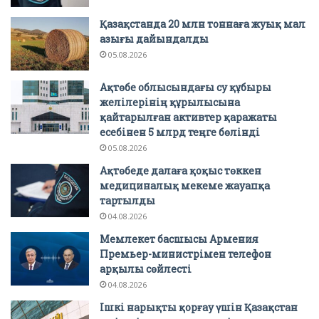
Қазақстанда 20 млн тоннаға жуық мал
азығы дайындалды
05.08.2026
Ақтөбе облысындағы су құбыры
желілерінің құрылысына
қайтарылған активтер қаражаты
есебінен 5 млрд теңге бөлінді
05.08.2026
Ақтөбеде далаға қоқыс төккен
медициналық мекеме жауапқа
тартылды
04.08.2026
Мемлекет басшысы Армения
Премьер-министрімен телефон
арқылы сөйлесті
04.08.2026
Ішкі нарықты қорғау үшін Қазақстан