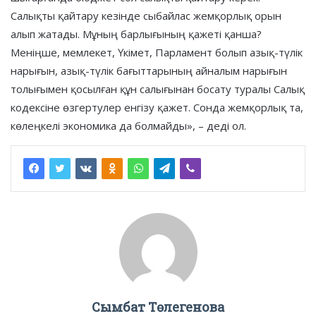
Салықты қайтару кезінде сыбайлас жемқорлық орын
алып жатады. Мұның барлығының қажеті қанша?
Меніңше, мемлекет, Үкімет, Парламент болып азық-түлік
нарығын, азық-түлік бағыттарының айналым нарығын
толығымен қосылған құн салығынан босату туралы Салық
кодексіне өзгертулер енгізу қажет. Сонда жемқорлық та,
көлеңкелі экономика да болмайды», – деді ол.
Сымбат Төлегенова