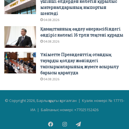
үшінші елдерден келетін құрылыс
материалдарының импортын
шектеді
04.08.2026
Қазақстанның өңдеу өнеркәсібіндегі
өндіріс көлемі 16 трлн теңгені құрады
04.08.2026
Үкіметте Президенттің отандық
тауарды қолдау жөніндегі
тапсырмаларының жүзеге асырылу
барысы қаралуда
04.08.2026
© Copyright 2026, Барлық құқығы қорғалған | Куәлік номері: № 17715-
ИА | Байланыс номері: +77025152426
Facebook
Instagram
Telegram