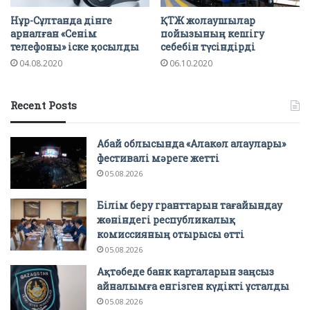
Нұр-Сұлтанда дінге
ҚТЖ жолаушылар
арналған «Сенім
пойызының кешігу
телефоны» іске қосылды
себебін түсіндірді
04.08.2020
06.10.2020
Recent Posts
Абай облысында «Алакөл алаулары»
фестивалі мәреге жетті
05.08.2026
Білім беру гранттарын тағайындау
жөніндегі республикалық
комиссияның отырысы өтті
05.08.2026
Ақтөбеде банк карталарын заңсыз
айналымға енгізген күдікті ұсталды
05.08.2026