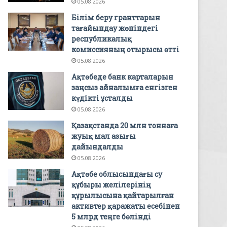
05.08.2026
Білім беру гранттарын
тағайындау жөніндегі
республикалық
комиссияның отырысы өтті
05.08.2026
Ақтөбеде банк карталарын
заңсыз айналымға енгізген
күдікті ұсталды
05.08.2026
Қазақстанда 20 млн тоннаға
жуық мал азығы
дайындалды
05.08.2026
Ақтөбе облысындағы су
құбыры желілерінің
құрылысына қайтарылған
активтер қаражаты есебінен
5 млрд теңге бөлінді