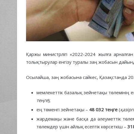
Қаржы министрлігі «2022-2024 жылға арналған
толықтырулар енгізу туралы заң жобасын дайын
Осылайша, заң жобасына сәйкес, Қазақстанда 202
мемлекеттік базалық зейнетақы төлемінің е
теңге
);
ең төменгі зейнетақы –
48 032 теңге
(
қазірг
жәрдемақы және басқа да әлеуметтік төлем
төлемдер үшін айлық есептік көрсеткіш –
31