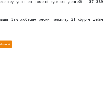
есептеу үшін ең төменгі күнкөріс деңгейі –
37 389
ады. Заң жобасын ресми талқылау 21 сәуірге дейін
lassniki