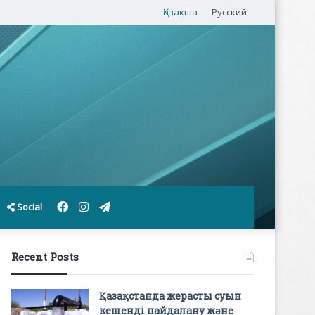
Қазақша
Русский
Facebook
Instagram
Telegram
Social
Recent Posts
Қазақстанда жерасты суын
кешенді пайдалану және