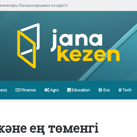
паниялары басшыларымен кездесті
ness
Finance
Agro
Education
Eco
Tech
және ең төменгі