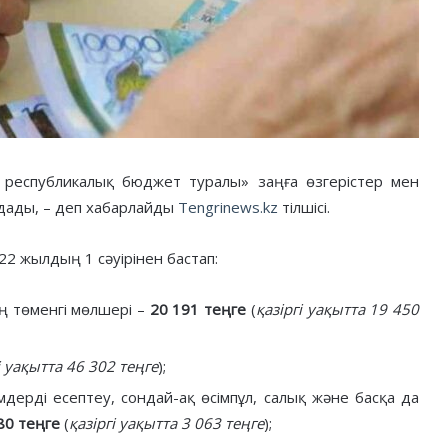
 республикалық бюджет туралы» заңға өзгерістер мен
дады, – деп хабарлайды
Tengrinews.kz
тілшісі.
2 жылдың 1 сәуірінен бастап:
ң төменгі мөлшері –
20 191 теңге
(
қазіргі уақытта 19 450
і уақытта 46 302 теңге
);
дерді есептеу, сондай-ақ өсімпұл, салық және басқа да
80 теңге
(
қазіргі уақытта 3 063 теңге
);