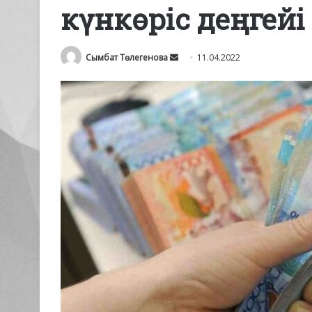
күнкөріс деңгей
Send
Сымбат Төлегенова
11.04.2022
an
email