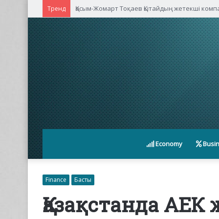
Қасым-Жомарт Тоқаев Қытайдың жетекші ком
Тренд
Economy
Busi
Finance
Басты
Қазақстанда АЕК 