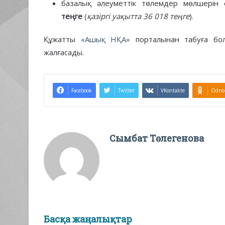
базалық әлеуметтік төлемдер мөлшерін 
теңге
(
қазіргі уақытта 36 018 теңге
).
Құжатты
«Ашық НҚА»
порталынан табуға бол
жалғасады.
Facebook
Twitter
VKontakte
Odnok
Сымбат Төлегенова
Басқа жаңалықтар