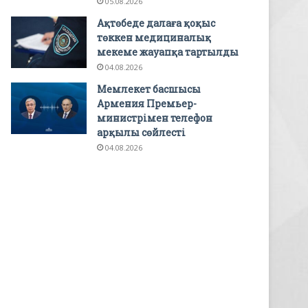
05.08.2026
Ақтөбеде далаға қоқыс
төккен медициналық
мекеме жауапқа тартылды
04.08.2026
Мемлекет басшысы
Армения Премьер-
министрімен телефон
арқылы сөйлесті
04.08.2026