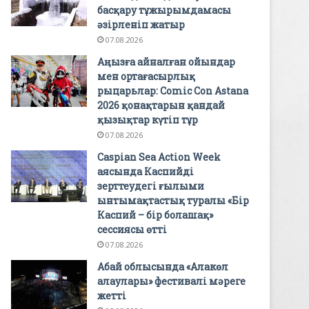
басқару тұжырымдамасы
әзірленіп жатыр
07.08.2026
Аңызға айналған ойындар
мен ортағасырлық
рыцарьлар: Comic Con Astana
2026 қонақтарын қандай
қызықтар күтіп тұр
07.08.2026
Caspian Sea Action Week
аясында Каспийді
зерттеудегі ғылыми
ынтымақтастық туралы «Бір
Каспий – бір болашақ»
сессиясы өтті
07.08.2026
Абай облысында «Алакөл
алаулары» фестивалі мәреге
жетті