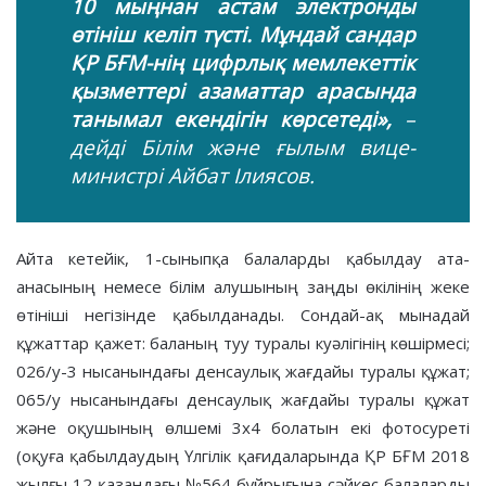
10 мыңнан астам электронды
өтініш келіп түсті. Мұндай сандар
ҚР БҒМ-нің цифрлық мемлекеттік
қызметтері азаматтар арасында
танымал екендігін көрсетеді»,
–
дейді Білім және ғылым вице-
министрі Айбат Ілиясов.
Айта кетейік, 1-сыныпқа балаларды қабылдау ата-
анасының немесе білім алушының заңды өкілінің жеке
өтініші негізінде қабылданады. Сондай-ақ мынадай
құжаттар қажет: баланың туу туралы куәлігінің көшірмесі;
026/у-3 нысанындағы денсаулық жағдайы туралы құжат;
065/у нысанындағы денсаулық жағдайы туралы құжат
және оқушының өлшемі 3х4 болатын екі фотосуреті
(оқуға қабылдаудың Үлгілік қағидаларында ҚР БҒМ 2018
жылғы 12 қазандағы №564 бұйрығына сәйкес балаларды