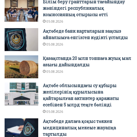
Білім беру гранттарын тағайындау
жөніндегі республикалық
комиссияның отырысы өтті
05.08.2026
Ақтөбеде банк карталарын заңсыз
айналымға енгізген күдікті ұсталды
05.08.2026
Қазақстанда 20 млн тоннаға жуық мал
азығы дайындалды
05.08.2026
Ақтөбе облысындағы су құбыры
желілерінің құрылысына
қайтарылған активтер қаражаты
есебінен 5 млрд теңге бөлінді
05.08.2026
Ақтөбеде далаға қоқыс төккен
медициналық мекеме жауапқа
тартылды