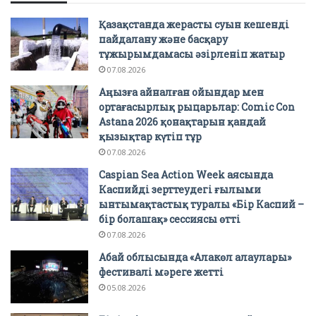
Қазақстанда жерасты суын кешенді
пайдалану және басқару
тұжырымдамасы әзірленіп жатыр
07.08.2026
Аңызға айналған ойындар мен
ортағасырлық рыцарьлар: Comic Con
Astana 2026 қонақтарын қандай
қызықтар күтіп тұр
07.08.2026
Caspian Sea Action Week аясында
Каспийді зерттеудегі ғылыми
ынтымақтастық туралы «Бір Каспий –
бір болашақ» сессиясы өтті
07.08.2026
Абай облысында «Алакөл алаулары»
фестивалі мәреге жетті
05.08.2026