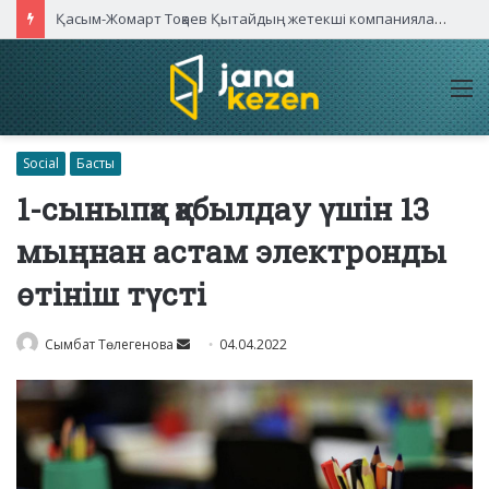
Қасым-Жомарт Тоқаев Қытайдың жетекші компаниялары басшыларымен кездесті
M
Social
Басты
1-сыныпқа қабылдау үшін 13
мыңнан астам электронды
өтініш түсті
Send
Сымбат Төлегенова
04.04.2022
an
email