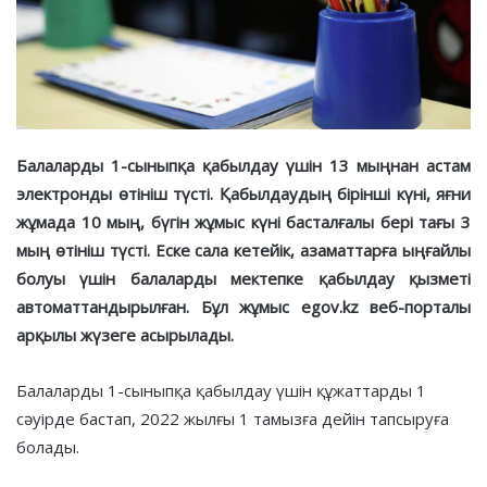
Балаларды 1-сыныпқа қабылдау үшін 13 мыңнан астам
электронды өтініш түсті. Қабылдаудың бірінші күні, яғни
жұмада 10 мың, бүгін жұмыс күні басталғалы бері тағы 3
мың өтініш түсті. Еске сала кетейік, азаматтарға ыңғайлы
болуы үшін балаларды мектепке қабылдау қызметі
автоматтандырылған. Бұл жұмыс
e
gov.kz веб-порталы
арқылы жүзеге асырылады.
Балаларды 1-сыныпқа қабылдау үшін құжаттарды 1
сәуірде бастап, 2022 жылғы 1 тамызға дейін тапсыруға
болады.