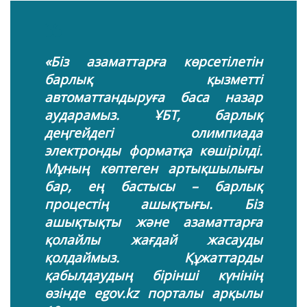
«Біз азаматтарға көрсетілетін
барлық қызметті
автоматтандыруға баса назар
аударамыз. ҰБТ, барлық
деңгейдегі олимпиада
электронды форматқа көшірілді.
Мұның көптеген артықшылығы
бар, ең бастысы – барлық
процестің ашықтығы. Біз
ашықтықты және азаматтарға
қолайлы жағдай жасауды
қолдаймыз. Құжаттарды
қабылдаудың бірінші күнінің
өзінде egov.kz порталы арқылы