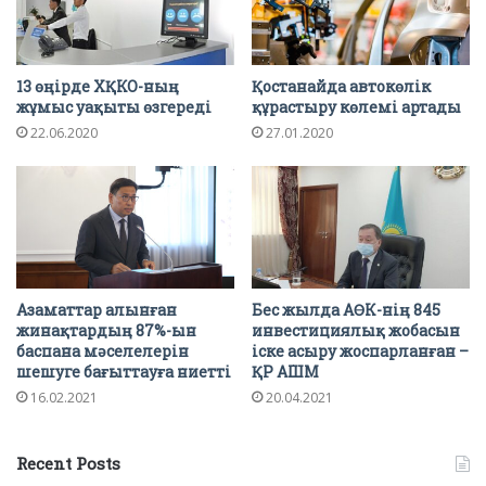
13 өңірде ХҚКО-ның
Қостанайда автокөлік
жұмыс уақыты өзгереді
құрастыру көлемі артады
22.06.2020
27.01.2020
Азаматтар алынған
Бес жылда АӨК-нің 845
жинақтардың 87%-ын
инвестициялық жобасын
баспана мәселелерін
іске асыру жоспарланған –
шешуге бағыттауға ниетті
ҚР АШМ
16.02.2021
20.04.2021
Recent Posts