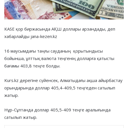
KASE қор биржасында АҚШ доллары арзандады, деп
хабарлайды jana-kezen.kz
16 маусымдағы таңғы сауданың қорытындысы
бойынша, ұлттық валюта теңгенің долларға қатысты
бағамы 403,8 теңге болды.
Kurs.kz дерегіне сүйенсек, Алматыдағы ақша айырбастау
орындарында доллар 405,4-409,5 теңгеден сатылып
жатыр.
Нұр-Сұлтанда доллар 405,5-409 теңге аралығында
сатылып жатыр.