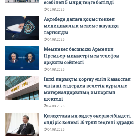
есебінен 5 млрд теңге бөлінді
05.08.2026
Ақтөбеде далаға қоқыс төккен
медициналық мекеме жауапқа
тартылды
04.08.2026
Мемлекет басшысы Армения
Премьер-министрімен телефон
арқылы сөйлесті
04.08.2026
Ішкі нарықты қорғау үшін Қазақстан
үшінші елдерден келетін құрылыс
материалдарының импортын
шектеді
04.08.2026
Қазақстанның өңдеу өнеркәсібіндегі
өндіріс көлемі 16 трлн теңгені құрады
04.08.2026