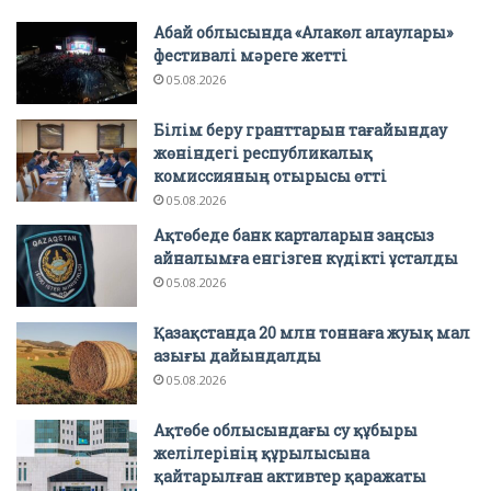
Абай облысында «Алакөл алаулары»
фестивалі мәреге жетті
05.08.2026
Білім беру гранттарын тағайындау
жөніндегі республикалық
комиссияның отырысы өтті
05.08.2026
Ақтөбеде банк карталарын заңсыз
айналымға енгізген күдікті ұсталды
05.08.2026
Қазақстанда 20 млн тоннаға жуық мал
азығы дайындалды
05.08.2026
Ақтөбе облысындағы су құбыры
желілерінің құрылысына
қайтарылған активтер қаражаты