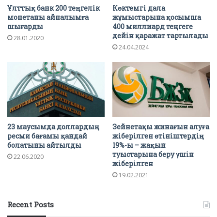
Ұлттық банк 200 теңгелік
Көктемгі дала
монетаны айналымға
жұмыстарына қосымша
шығарды
400 миллиард теңгеге
дейін қаражат тартылады
28.01.2020
24.04.2024
23 маусымда доллардың
Зейнетақы жинағын алуға
ресми бағамы қандай
жіберілген өтініштердің
болатыны айтылды
19%-ы – жақын
туыстарына беру үшін
22.06.2020
жіберілген
19.02.2021
Recent Posts