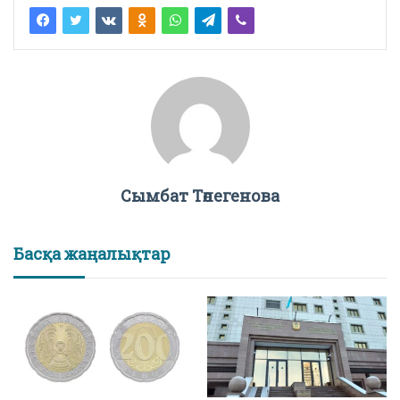
Сымбат Төлегенова
Басқа жаңалықтар