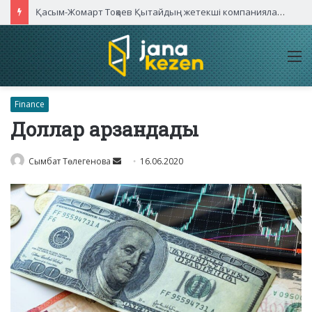
Қасым-Жомарт Тоқаев Қытайдың жетекші компаниялары басшыларымен кездесті
M
Finance
Доллар арзандады
Send
Сымбат Төлегенова
16.06.2020
an
email