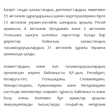
Қазіргі таңда қазақстандық дипломаттардың көмегімен
55 автокөлік құралдарының ішінен жүргізушілермен бірге
13 автокөлік украин-ресейлік шекарасы арқылы Ресей
аумағына, 8 автокөлік Молдоваға және 3 автокөлік
Польшаға шығуға қолғабыс көрсетілді. Қолда бар
деректер бойынша, қазақстандық
тасымалдаушылардың 31 автокөлік құралы Украина
аумағында қалды.
Азаматтардың және жүк тасымалдаушылардың
орналасқан жеріне байланысты ҚР-дың Ресейдегі,
Беларусьтегі, Польшадағы, Словакиядағы,
Мажарстандағы, Румыниядағы және Молдовадағы
шетелдік мекемелері олармен тұрақты байланыста және
болу елінің билігімен бұл аумақтар арқылы
эвакуациялауды пысықтауда, сондай-ақ неғұрлым