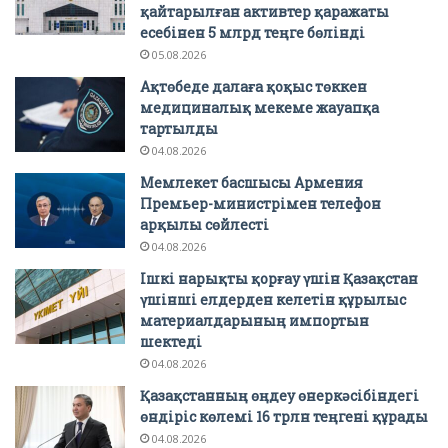
қайтарылған активтер қаражаты
есебінен 5 млрд теңге бөлінді
05.08.2026
Ақтөбеде далаға қоқыс төккен
медициналық мекеме жауапқа
тартылды
04.08.2026
Мемлекет басшысы Армения
Премьер-министрімен телефон
арқылы сөйлесті
04.08.2026
Ішкі нарықты қорғау үшін Қазақстан
үшінші елдерден келетін құрылыс
материалдарының импортын
шектеді
04.08.2026
Қазақстанның өңдеу өнеркәсібіндегі
өндіріс көлемі 16 трлн теңгені құрады
04.08.2026