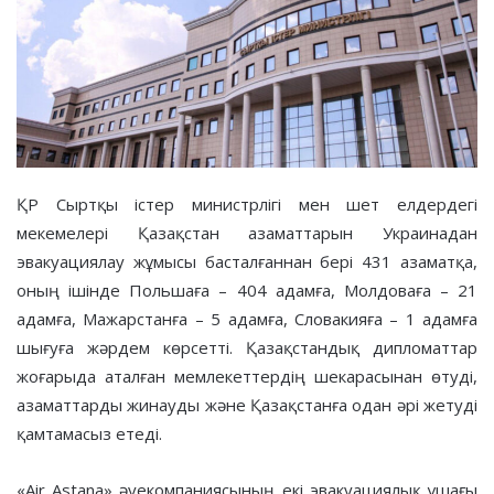
ҚР Сыртқы істер министрлігі мен шет елдердегі
мекемелері Қазақстан азаматтарын Украинадан
эвакуациялау жұмысы басталғаннан бері 431 азаматқа,
оның ішінде Польшаға – 404 адамға, Молдоваға – 21
адамға, Мажарстанға – 5 адамға, Словакияға – 1 адамға
шығуға жәрдем көрсетті. Қазақстандық дипломаттар
жоғарыда аталған мемлекеттердің шекарасынан өтуді,
азаматтарды жинауды және Қазақстанға одан әрі жетуді
қамтамасыз етеді.
«Air Astana» әуекомпаниясының екі эвакуациялық ұшағы