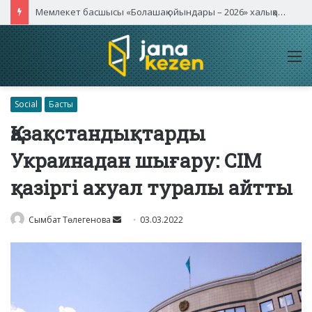
Мемлекет басшысы «Болашақ ойындары – 2026» халықаралық турнирінің ашылу салтанатына қатысты
M
Social
Басты
Қазақстандықтарды
Украинадан шығару: СІМ
қазіргі ахуал туралы айтты
Send
Сымбат Төлегенова
03.03.2022
an
email