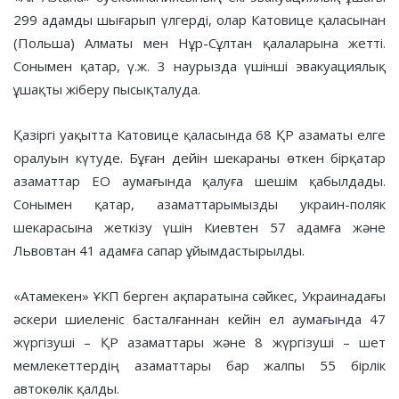
299 адамды шығарып үлгерді, олар Катовице қаласынан
(Польша) Алматы мен Нұр-Сұлтан қалаларына жетті.
Сонымен қатар, ү.ж. 3 наурызда үшінші эвакуациялық
ұшақты жіберу пысықталуда.
Қазіргі уақытта Катовице қаласында 68 ҚР азаматы елге
оралуын күтуде. Бұған дейін шекараны өткен бірқатар
азаматтар ЕО аумағында қалуға шешім қабылдады.
Сонымен қатар, азаматтарымызды украин-поляк
шекарасына жеткізу үшін Киевтен 57 адамға және
Львовтан 41 адамға сапар ұйымдастырылды.
«Атамекен» ҰКП берген ақпаратына сәйкес, Украинадағы
әскери шиеленіс басталғаннан кейін ел аумағында 47
жүргізуші – ҚР азаматтары және 8 жүргізуші – шет
мемлекеттердің азаматтары бар жалпы 55 бірлік
автокөлік қалды.