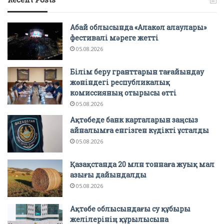
Абай облысында «Алакөл алаулары»
фестивалі мәреге жетті
05.08.2026
Білім беру гранттарын тағайындау
жөніндегі республикалық
комиссияның отырысы өтті
05.08.2026
Ақтөбеде банк карталарын заңсыз
айналымға енгізген күдікті ұсталды
05.08.2026
Қазақстанда 20 млн тоннаға жуық мал
азығы дайындалды
05.08.2026
Ақтөбе облысындағы су құбыры
желілерінің құрылысына