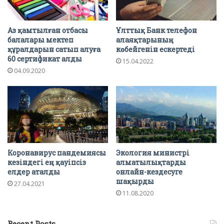
Аз қамтылған отбасы
Ұлттық Банк телефон
балалары мектеп
алаяқтарының
құралдарын сатып алуға
көбейгенін ескертеді
60 сертификат алды
15.04.2022
04.09.2020
Коронавирус пандемиясы
Экология министрі
кезіндегі ең қауіпсіз
алматылықтарды
елдер аталды
онлайн-кездесуге
шақырды
27.04.2021
11.08.2020
Recent Posts