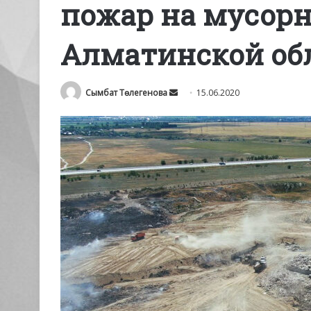
пожар на мусорн
Алматинской об
Send
Сымбат Төлегенова
15.06.2020
an
email