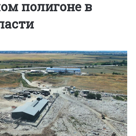
ом полигоне в
ласти