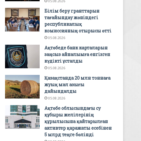
05.08.2026
Білім беру гранттарын
тағайындау жөніндегі
республикалық
комиссияның отырысы өтті
05.08.2026
Ақтөбеде банк карталарын
заңсыз айналымға енгізген
күдікті ұсталды
05.08.2026
Қазақстанда 20 млн тоннаға
жуық мал азығы
дайындалды
05.08.2026
Ақтөбе облысындағы су
құбыры желілерінің
құрылысына қайтарылған
активтер қаражаты есебінен
5 млрд теңге бөлінді