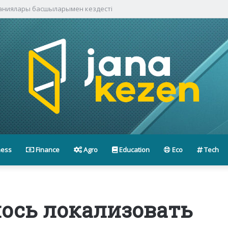
паниялары басшыларымен кездесті
ness
Finance
Agro
Education
Eco
Tech
ось локализовать