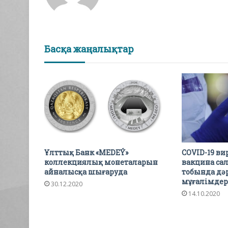
Басқа жаңалықтар
Ұлттық Банк «MEDEÝ»
COVID-19 ви
коллекциялық монеталарын
вакцина са
айналысқа шығаруда
тобында дә
мұғалімдер
30.12.2020
14.10.2020