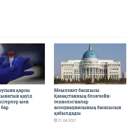
русына қарсы
Мемлекет басшысы
лынатын қауіп
Қазақстанның блокчейн-
рігерлер мен
технологиялар
 бар
ассоциациясының басшысын
қабылдады
21.04.2021