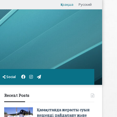
Қазақша
Русский
Facebook
Instagram
Telegram
Social
Recent Posts
Қазақстанда жерасты суын
кешенді пайдалану және