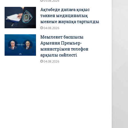
05.08.2026
Ақтөбеде далаға қоқыс
төккен медициналық
мекеме жауапқа тартылды
04.08.2026
Мемлекет басшысы
Армения Премьер-
министрімен телефон
арқылы сөйлесті
04.08.2026