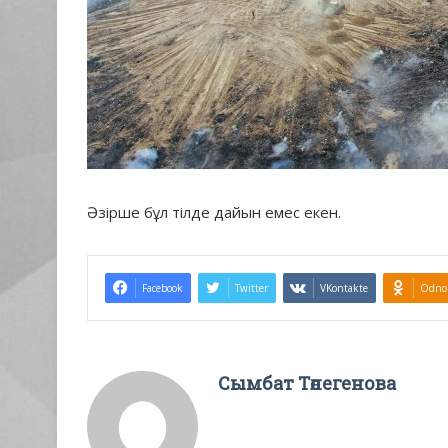
Әзірше бұл тілде дайын емес екен.
Facebook
Twitter
VKontakte
Odnok
Сымбат Төлегенова