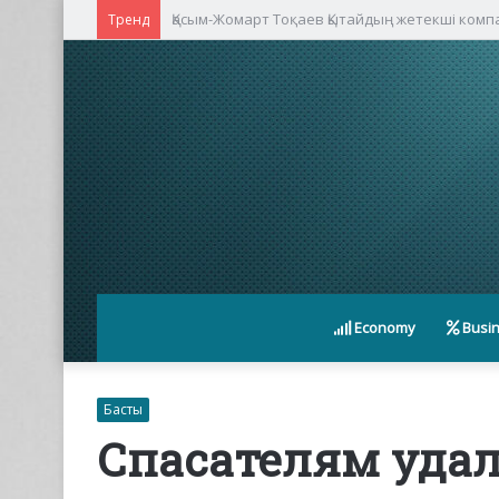
Қасым-Жомарт Тоқаев Қытайдың жетекші ком
Тренд
Economy
Busi
Басты
Спасателям удал