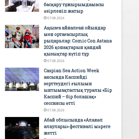
басқару тұжырымдамасы
әзірленіп жатыр
07.08.2026
Аңызға айналған ойындар
мен ортағасырлық
рыцарьлар: Comic Con Astana
2026 қонақтарын қандай
қызықтар күтіп тұр
07.08.2026
Caspian Sea Action Week
аясында Каспийді
зерттеудегі ғылыми
ынтымақтастық туралы «Бір
Каспий – бір болашақ»
сессиясы өтті
07.08.2026
Абай облысында «Алакөл
алаулары» фестивалі мәреге
жетті