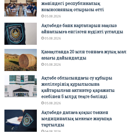
жөніндегі республикалық
комиссияның отырысы өтті
05.08.2026
Ақтөбеде банк карталарын заңсыз
айналымға енгізген күдікті ұсталды
05.08.2026
Қазақстанда 20 млн тоннаға жуық мал
азығы дайындалды
05.08.2026
Ақтөбе облысындағы су құбыры
желілерінің құрылысына
қайтарылған активтер қаражаты
есебінен 5 млрд теңге бөлінді
05.08.2026
Ақтөбеде далаға қоқыс төккен
медициналық мекеме жауапқа
тартылды
04.08.2026