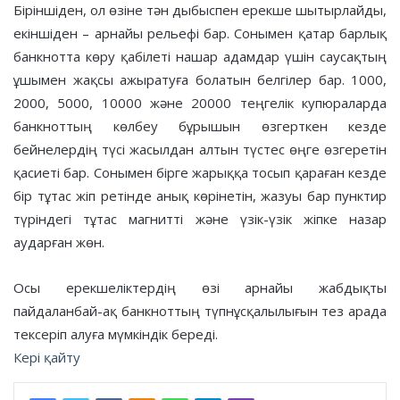
Біріншіден, ол өзіне тән дыбыспен ерекше шытырлайды,
екіншіден – арнайы рельефі бар. Сонымен қатар барлық
банкнотта көру қабілеті нашар адамдар үшін саусақтың
ұшымен жақсы ажыратуға болатын белгілер бар. 1000,
2000, 5000, 10000 және 20000 теңгелік купюраларда
банкноттың көлбеу бұрышын өзгерткен кезде
бейнелердің түсі жасылдан алтын түстес өңге өзгеретін
қасиеті бар. Сонымен бірге жарыққа тосып қараған кезде
бір тұтас жіп ретінде анық көрінетін, жазуы бар пунктир
түріндегі тұтас магнитті және үзік-үзік жіпке назар
аударған жөн.
Осы ерекшеліктердің өзі арнайы жабдықты
пайдаланбай-ақ банкноттың түпнұсқалылығын тез арада
тексеріп алуға мүмкіндік береді.
Кері қайту