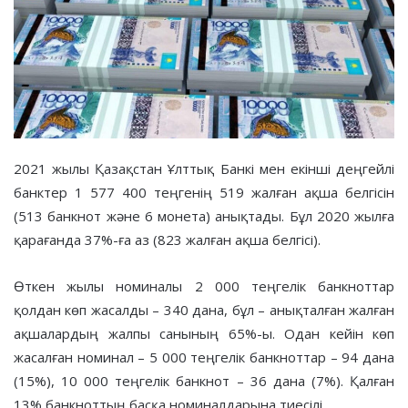
2021 жылы Қазақстан Ұлттық Банкі мен екінші деңгейлі
банктер 1 577 400 теңгенің 519 жалған ақша белгісін
(513 банкнот және 6 монета) анықтады. Бұл 2020 жылға
қарағанда 37%-ға аз (823 жалған ақша белгісі).
Өткен жылы номиналы 2 000 теңгелік банкноттар
қолдан көп жасалды – 340 дана, бұл – анықталған жалған
ақшалардың жалпы санының 65%-ы. Одан кейін көп
жасалған номинал – 5 000 теңгелік банкноттар – 94 дана
(15%), 10 000 теңгелік банкнот – 36 дана (7%). Қалған
13% банкноттың басқа номиналдарына тиесілі.