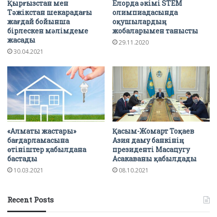
Қырғызстан мен
Елорда әкімі STEM
Тәжікстан шекарадағы
олимпиадасында
жағдай бойынша
оқушылардың
бірлескен мәлімдеме
жобаларымен танысты
жасады
29.11.2020
30.04.2021
«Алматы жастары»
Қасым-Жомарт Тоқаев
бағдарламасына
Азия даму банкінің
өтініштер қабылдана
президенті Масацугу
бастады
Асакаваны қабылдады
10.03.2021
08.10.2021
Recent Posts