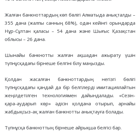
Жалған банкноттардың көп бөлігі Алматыда анықталды –
355 дана (жалпы санның 68%), одан кейінгі орындарда
Нұр-Сұлтан қаласы – 54 дана және Шығыс Қазақстан
облысы – 26 дана.
Шынайы банкнотты жалған ақшадан ажырату үшін
түпнұсқадағы бірнеше белгіні білу маңызды.
Қолдан жасалған банкноттардың негізгі бөлігі
түпнұсқадағы қандай да бір белгілерді имитациялайтын
жеңілдетілген технологиямен дайындалады. «Сезін-
қара-аударып көр» әдісін қолдана отырып, арнайы
жабдықсыз-ақ жалған банкнотты анықтауға болады.
Түпнұсқа банкноттың бірнеше айрықша белгісі бар.