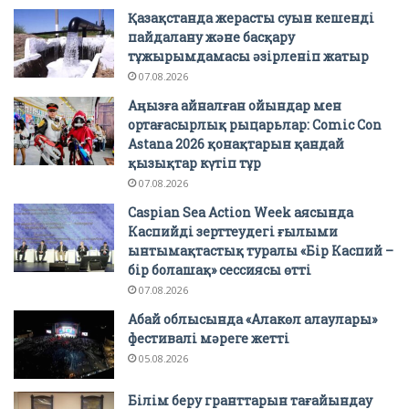
Қазақстанда жерасты суын кешенді
пайдалану және басқару
тұжырымдамасы әзірленіп жатыр
07.08.2026
Аңызға айналған ойындар мен
ортағасырлық рыцарьлар: Comic Con
Astana 2026 қонақтарын қандай
қызықтар күтіп тұр
07.08.2026
Caspian Sea Action Week аясында
Каспийді зерттеудегі ғылыми
ынтымақтастық туралы «Бір Каспий –
бір болашақ» сессиясы өтті
07.08.2026
Абай облысында «Алакөл алаулары»
фестивалі мәреге жетті
05.08.2026
Білім беру гранттарын тағайындау