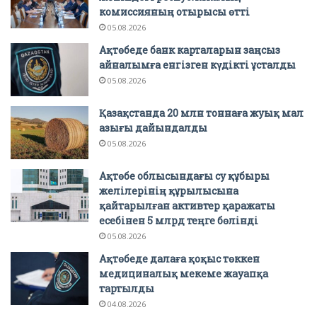
комиссияның отырысы өтті
05.08.2026
Ақтөбеде банк карталарын заңсыз
айналымға енгізген күдікті ұсталды
05.08.2026
Қазақстанда 20 млн тоннаға жуық мал
азығы дайындалды
05.08.2026
Ақтөбе облысындағы су құбыры
желілерінің құрылысына
қайтарылған активтер қаражаты
есебінен 5 млрд теңге бөлінді
05.08.2026
Ақтөбеде далаға қоқыс төккен
медициналық мекеме жауапқа
тартылды
04.08.2026