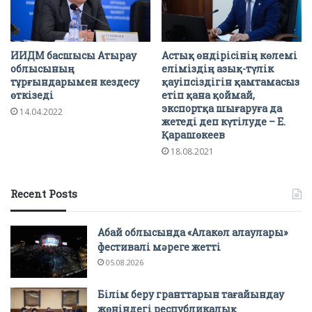
ИИДМ басшысы Атырау
Астық өндірісінің көлемі
облысының
еліміздің азық-түлік
тұрғындарымен кездесу
қауіпсіздігін қамтамасыз
өткізеді
етіп қана қоймай,
экспортқа шығаруға да
14.04.2022
жетеді деп күтілуде – Е.
Қарашөкеев
18.08.2021
Recent Posts
Абай облысында «Алакөл алаулары»
фестивалі мәреге жетті
05.08.2026
Білім беру гранттарын тағайындау
жөніндегі республикалық