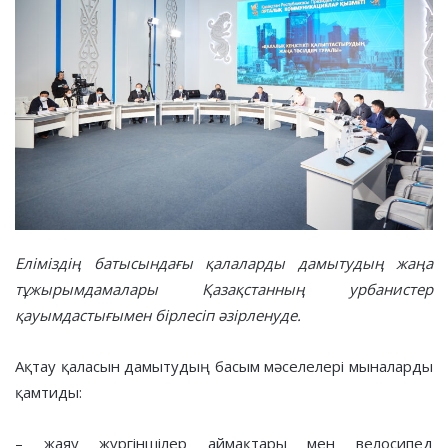
Еліміздің батысындағы қалаларды дамытудың жаңа
тұжырымдамалары Қазақстанның урбанистер
қауымдастығымен бірлесіп әзірленуде.
Ақтау қаласын дамытудың басым мәселелері мыналарды
қамтиды:
– жаяу жүргіншілер аймақтары мен велосипед