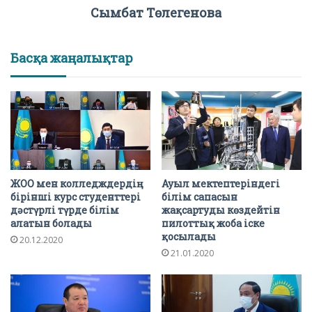
Сымбат Төлегенова
Басқа жаңалықтар
ЖОО мен колледждердің
Ауыл мектептеріндегі
бірінші курс студенттері
білім сапасын
дәстүрлі түрде білім
жақсартуды көздейтін
алатын болады
пилоттық жоба іске
қосылады
20.12.2020
21.01.2020