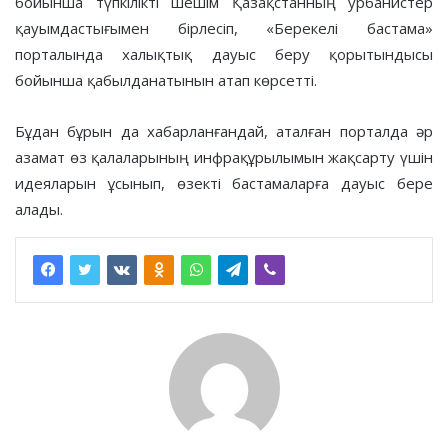
бойынша түпкілікті шешім Қазақстанның урбанистер
қауымдастығымен бірлесіп, «Берекелі бастама»
порталында халықтық дауыс беру қорытындысы
бойынша қабылданатынын атап көрсетті.
Бұдан бұрын да хабарланғандай, аталған порталда әр
азамат өз қалаларының инфрақұрылымын жақсарту үшін
идеяларын ұсынып, өзекті бастамаларға дауыс бере
алады.