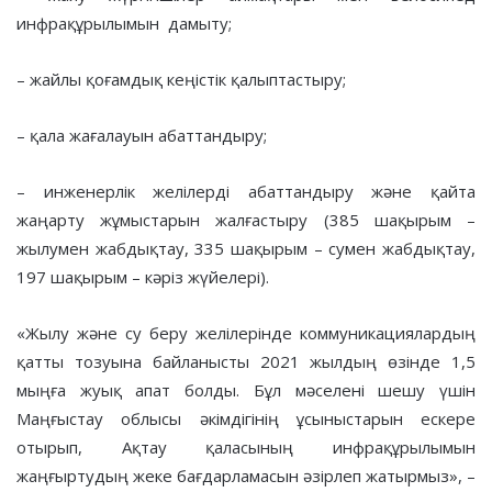
инфрақұрылымын дамыту;
– жайлы қоғамдық кеңістік қалыптастыру;
– қала жағалауын абаттандыру;
– инженерлік желілерді абаттандыру және қайта
жаңарту жұмыстарын жалғастыру (385 шақырым –
жылумен жабдықтау, 335 шақырым – сумен жабдықтау,
197 шақырым – кәріз жүйелері).
«Жылу және су беру желілерінде коммуникациялардың
қатты тозуына байланысты 2021 жылдың өзінде 1,5
мыңға жуық апат болды. Бұл мәселені шешу үшін
Маңғыстау облысы әкімдігінің ұсыныстарын ескере
отырып, Ақтау қаласының инфрақұрылымын
жаңғыртудың жеке бағдарламасын әзірлеп жатырмыз», –