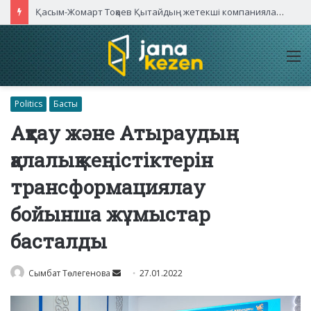
Қасым-Жомарт Тоқаев Қытайдың жетекші компаниялары басшыларымен кездесті
M
Politics
Басты
Ақтау және Атыраудың
қалалық кеңістіктерін
трансформациялау
бойынша жұмыстар
басталды
Send
Сымбат Төлегенова
27.01.2022
an
email