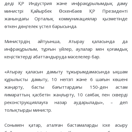
деді ҚР Индустрия және инфрақұрылымдық даму
министрі Қайырбек Өскенбаев ҚР Президенті
жанындағы Орталық коммуникациялар қызметінде
өткен дөңгелек үстел барысында.
Министрдің айтуынша, Атырау қаласында да
инфрақұрылым, тұрғын үйлер, аулалар мен қоғамдық
кеңістіктерді абаттандыруда мәселелер бар.
«Атырау қаласын дамыту тұжырымдамасында ықшам
құрылысты дамыту, 10 негізгі және 6 шағын көшені
жаңарту, басты бағыттардағы 150-ден астам
ғимараттың қасбетін жаңғырту, 10 саябақ пен скверді
реконструкциялауға назар аударылады», – деп
толықтырды министр.
Сонымен қатар, аталған бастамаларды іске асыру