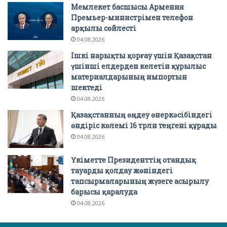
Мемлекет басшысы Армения
Премьер-министрімен телефон
арқылы сөйлесті
04.08.2026
Ішкі нарықты қорғау үшін Қазақстан
үшінші елдерден келетін құрылыс
материалдарының импортын
шектеді
04.08.2026
Қазақстанның өңдеу өнеркәсібіндегі
өндіріс көлемі 16 трлн теңгені құрады
04.08.2026
Үкіметте Президенттің отандық
тауарды қолдау жөніндегі
тапсырмаларының жүзеге асырылу
барысы қаралуда
04.08.2026