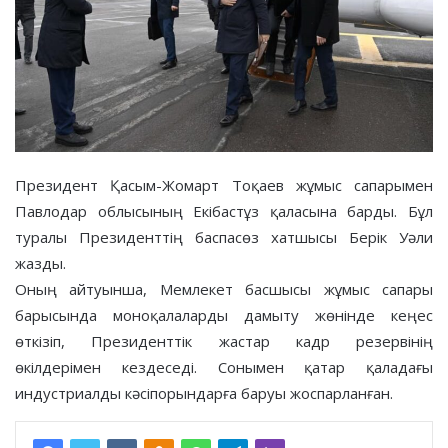
Президент Қасым-Жомарт Тоқаев жұмыс сапарымен
Павлодар облысының Екібастұз қаласына барды. Бұл
туралы Президенттің баспасөз хатшысы Берік Уәли
жазды.
Оның айтуынша, Мемлекет басшысы жұмыс сапары
барысында моноқалаларды дамыту жөнінде кеңес
өткізіп, Президенттік жастар кадр резервінің
өкілдерімен кездеседі. Сонымен қатар қаладағы
индустриалды кәсіпорындарға баруы жоспарланған.