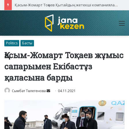
Қасым-Жомарт Тоқаев Қытайдың жетекші компаниялары басшыларымен кездесті
M
Politics
Басты
Қасым-Жомарт Тоқаев жұмыс
сапарымен Екібастұз
қаласына барды
Send
Сымбат Төлегенова
04.11.2021
an
email