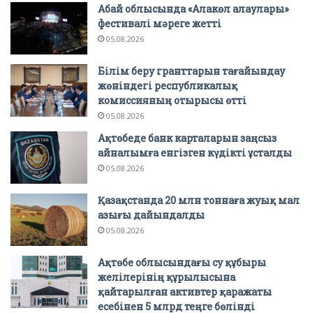
Абай облысында «Алакөл алаулары»
фестивалі мәреге жетті
05.08.2026
Білім беру гранттарын тағайындау
жөніндегі республикалық
комиссияның отырысы өтті
05.08.2026
Ақтөбеде банк карталарын заңсыз
айналымға енгізген күдікті ұсталды
05.08.2026
Қазақстанда 20 млн тоннаға жуық мал
азығы дайындалды
05.08.2026
Ақтөбе облысындағы су құбыры
желілерінің құрылысына
қайтарылған активтер қаражаты
есебінен 5 млрд теңге бөлінді