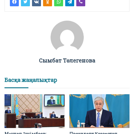
Сымбат Төлегенова
Басқа жаңалықтар
Мәулен Әшімбаев:
Президент Қазақстан