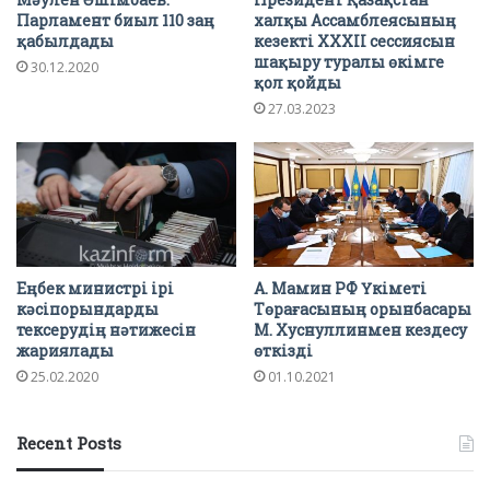
Парламент биыл 110 заң
халқы Ассамблеясының
қабылдады
кезекті XXХІI сессиясын
шақыру туралы өкімге
30.12.2020
қол қойды
27.03.2023
Еңбек министрі ірі
А. Мамин РФ Үкіметі
кәсіпорындарды
Төрағасының орынбасары
тексерудің нәтижесін
М. Хуснуллинмен кездесу
жариялады
өткізді
25.02.2020
01.10.2021
Recent Posts