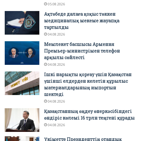
05.08.2026
Ақтөбеде далаға қоқыс төккен
медициналық мекеме жауапқа
тартылды
04.08.2026
Мемлекет басшысы Армения
Премьер-министрімен телефон
арқылы сөйлесті
04.08.2026
Ішкі нарықты қорғау үшін Қазақстан
үшінші елдерден келетін құрылыс
материалдарының импортын
шектеді
04.08.2026
Қазақстанның өңдеу өнеркәсібіндегі
өндіріс көлемі 16 трлн теңгені құрады
04.08.2026
Үкіметте Президенттің отандық