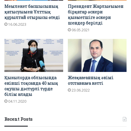
Мемлекет басшысының
Президент Жарлығымен
қатысуымен Ұлттық
бірқатар әскери
құрылтай отырысы өтеді
қызметшіге әскери
шендер берілді
16.06.2023
06.05.2021
Қызылорда облысында
Жезқазғанның әкімі
екінші тоқсанда 40 мың
отставкаға кетті
оқушы дәстүрлі түрде
23.06.2022
білім алады
04.11.2020
Recent Posts