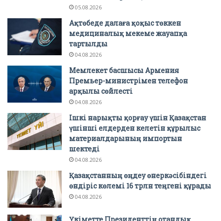
05.08.2026
Ақтөбеде далаға қоқыс төккен
медициналық мекеме жауапқа
тартылды
04.08.2026
Мемлекет басшысы Армения
Премьер-министрімен телефон
арқылы сөйлесті
04.08.2026
Ішкі нарықты қорғау үшін Қазақстан
үшінші елдерден келетін құрылыс
материалдарының импортын
шектеді
04.08.2026
Қазақстанның өңдеу өнеркәсібіндегі
өндіріс көлемі 16 трлн теңгені құрады
04.08.2026
Үкіметте Президенттің отандық