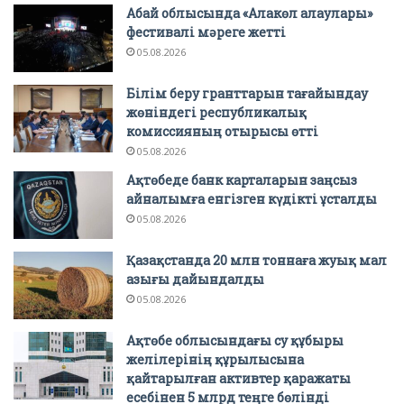
Абай облысында «Алакөл алаулары»
фестивалі мәреге жетті
05.08.2026
Білім беру гранттарын тағайындау
жөніндегі республикалық
комиссияның отырысы өтті
05.08.2026
Ақтөбеде банк карталарын заңсыз
айналымға енгізген күдікті ұсталды
05.08.2026
Қазақстанда 20 млн тоннаға жуық мал
азығы дайындалды
05.08.2026
Ақтөбе облысындағы су құбыры
желілерінің құрылысына
қайтарылған активтер қаражаты
есебінен 5 млрд теңге бөлінді