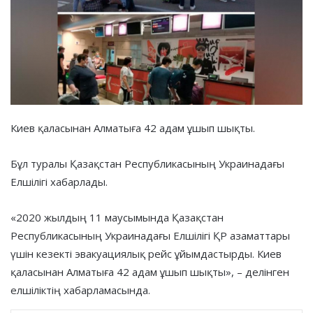
Киев қаласынан Алматыға 42 адам ұшып шықты.
Бұл туралы Қазақстан Республикасының Украинадағы
Елшілігі хабарлады.
«2020 жылдың 11 маусымында Қазақстан
Республикасының Украинадағы Елшілігі ҚР азаматтары
үшін кезекті эвакуациялық рейс ұйымдастырды. Киев
қаласынан Алматыға 42 адам ұшып шықты», – делінген
елшіліктің хабарламасында.