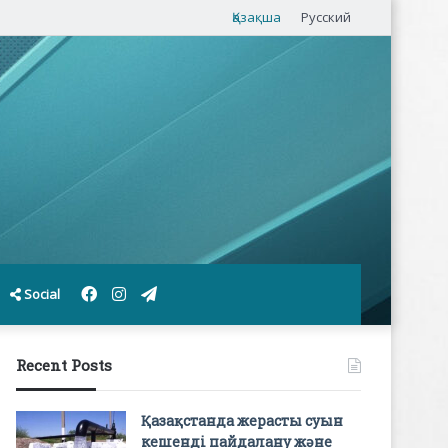
Қазақша
Русский
Facebook
Instagram
Telegram
Social
Recent Posts
Қазақстанда жерасты суын
кешенді пайдалану және