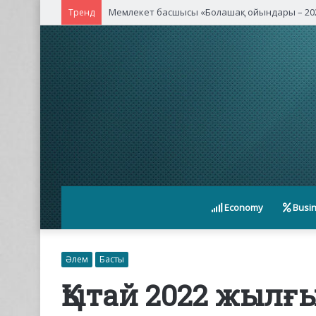
Мемлекет басшысы «Болашақ ойындары – 202
Тренд
Economy
Busi
Әлем
Басты
Қытай 2022 жылғ