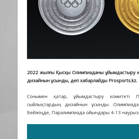
2022 жылғы Қысқы Олимпиаданы ұйымдастыру к
дизайнын ұсынды, деп хабарлайды Prosports.kz.
Сонымен қатар, ұйымдастыру комитеті П
сыйлықтардың дизайнын ұсынды. Олимпиад
Бейжіңде, Паралимпиада ойындары 4-13 наурыз 