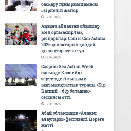
басқару тұжырымдамасы
әзірленіп жатыр
07.08.2026
Аңызға айналған ойындар
мен ортағасырлық
рыцарьлар: Comic Con Astana
2026 қонақтарын қандай
қызықтар күтіп тұр
07.08.2026
Caspian Sea Action Week
аясында Каспийді
зерттеудегі ғылыми
ынтымақтастық туралы «Бір
Каспий – бір болашақ»
сессиясы өтті
07.08.2026
Абай облысында «Алакөл
алаулары» фестивалі мәреге
жетті