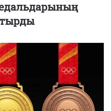
едальдарының
стырды