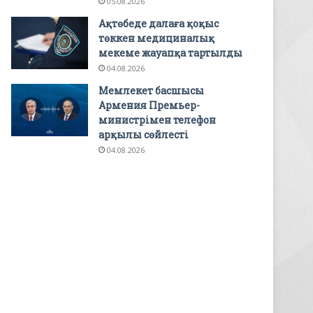
05.08.2026
Ақтөбеде далаға қоқыс
төккен медициналық
мекеме жауапқа тартылды
04.08.2026
Мемлекет басшысы
Армения Премьер-
министрімен телефон
арқылы сөйлесті
04.08.2026