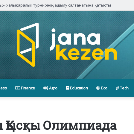
6» халықаралық турнирінің ашылу салтанатына қатысты
ness
Finance
Agro
Education
Eco
Tech
ы Қысқы Олимпиада