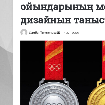
ойындарының м
дизайнын таны
Send
Сымбат Төлегенова
27.10.2021
an
email