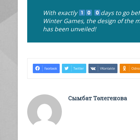
With exactly
days to go bef
Winter Games, the design of the m
has been unveiled!
Facebook
Twitter
VKontakte
Odnok
Сымбат Төлегенова