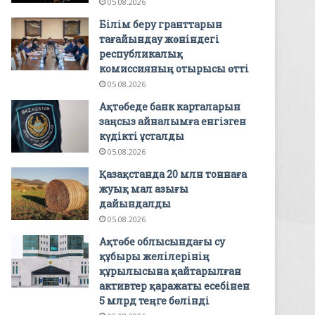
05.08.2026
Білім беру гранттарын
тағайындау жөніндегі
республикалық
комиссияның отырысы өтті
05.08.2026
Ақтөбеде банк карталарын
заңсыз айналымға енгізген
күдікті ұсталды
05.08.2026
Қазақстанда 20 млн тоннаға
жуық мал азығы
дайындалды
05.08.2026
Ақтөбе облысындағы су
құбыры желілерінің
құрылысына қайтарылған
активтер қаражаты есебінен
5 млрд теңге бөлінді