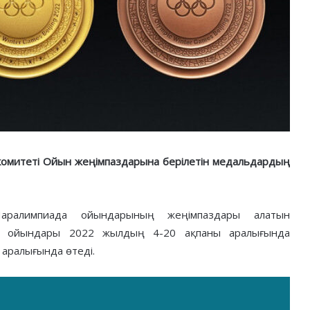
омитеті Ойын жеңімпаздарына берілетін медальдардың
аралимпиада ойындарының жеңімпаздары алатын
а ойындары 2022 жылдың 4-20 ақпаны аралығында
аралығында өтеді.