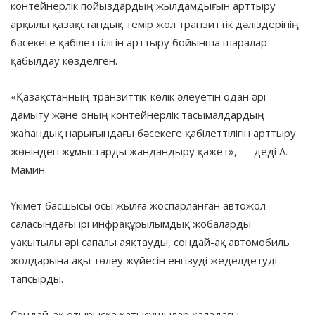
контейнерлік пойыздардың жылдамдығын арттыру
арқылы қазақстандық темір жол транзиттік дәліздерінің
бәсекеге қабілеттілігін арттыру бойынша шаралар
қабылдау көзделген.
«Қазақстанның транзиттік-көлік әлеуетін одан әрі
дамыту және оның контейнерлік тасымалдардың
жаһандық нарығындағы бәсекеге қабілеттілігін арттыру
жөніндегі жұмыстарды жандандыру қажет», — деді А.
Мамин.
Үкімет басшысы осы жылға жоспарланған автожол
саласындағы ірі инфрақұрылымдық жобаларды
уақытылы әрі сапалы аяқтауды, сондай-ақ автомобиль
жолдарына ақы төлеу жүйесін енгізуді жеделдетуді
тапсырды.
Сондай-ақ отырысқа қатысушылар қаладағы