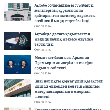
Ақтөбе облысындағы су құбыры
желілерінің құрылысына
қайтарылған активтер қаражаты
есебінен 5 млрд теңге бөлінді
05.08.2026
Ақтөбеде далаға қоқыс төккен
медициналық мекеме жауапқа
тартылды
04.08.2026
Мемлекет басшысы Армения
Премьер-министрімен телефон
арқылы сөйлесті
04.08.2026
Ішкі нарықты қорғау үшін Қазақстан
үшінші елдерден келетін құрылыс
материалдарының импортын
шектеді
04.08.2026
Қазақстанның өңдеу өнеркәсібіндегі