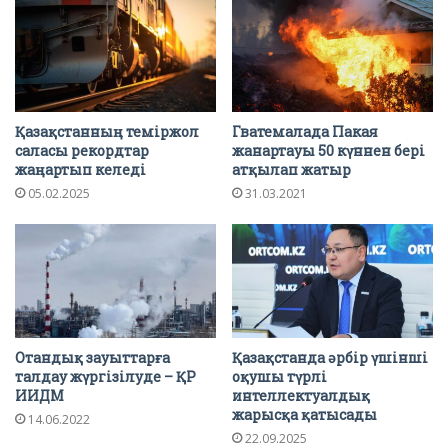
Қазақстанның теміржол
Гватемалада Пакая
саласы рекордтар
жанартауы 50 күннен бері
жаңартып келеді
атқылап жатыр
05.02.2025
31.03.2021
Отандық зауыттарға
Қазақстанда әрбір үшінші
талдау жүргізілуде – ҚР
оқушы түрлі
ИИДМ
интеллектуалдық
жарысқа қатысады
14.06.2022
22.09.2025