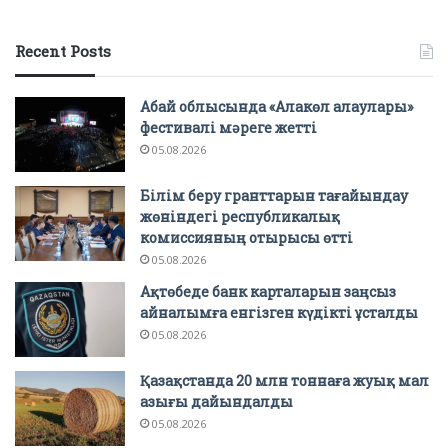
Recent Posts
Абай облысында «Алакөл алаулары»
фестивалі мәреге жетті
05.08.2026
Білім беру гранттарын тағайындау
жөніндегі республикалық
комиссияның отырысы өтті
05.08.2026
Ақтөбеде банк карталарын заңсыз
айналымға енгізген күдікті ұсталды
05.08.2026
Қазақстанда 20 млн тоннаға жуық мал
азығы дайындалды
05.08.2026