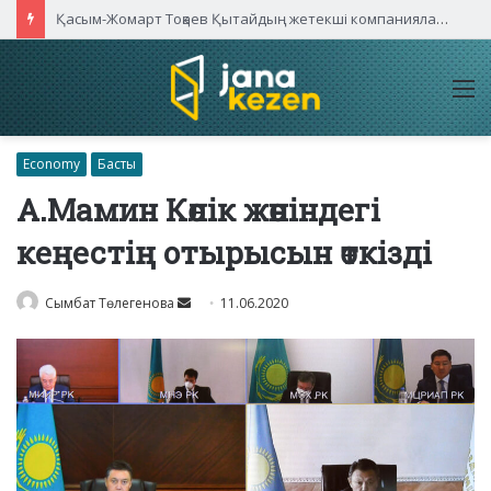
Қасым-Жомарт Тоқаев Қытайдың жетекші компаниялары басшыларымен кездесті
M
Economy
Басты
А.Мамин Көлік жөніндегі
кеңестің отырысын өткізді
Send
Сымбат Төлегенова
11.06.2020
an
email