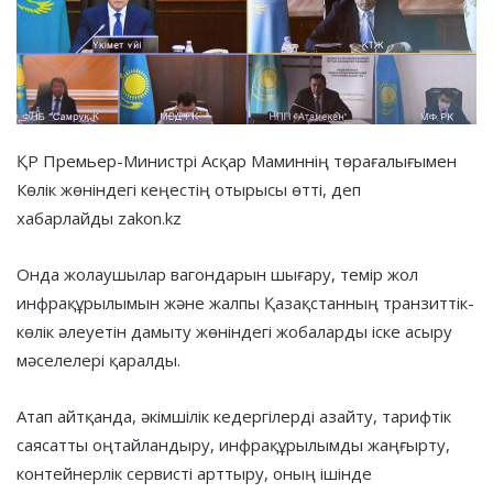
ҚР Премьер-Министрі Асқар Маминнің төрағалығымен
Көлік жөніндегі кеңестің отырысы өтті, деп
хабарлайды zakon.kz
Онда жолаушылар вагондарын шығару, темір жол
инфрақұрылымын және жалпы Қазақстанның транзиттік-
көлік әлеуетін дамыту жөніндегі жобаларды іске асыру
мәселелері қаралды.
Атап айтқанда, әкімшілік кедергілерді азайту, тарифтік
саясатты оңтайландыру, инфрақұрылымды жаңғырту,
контейнерлік сервисті арттыру, оның ішінде