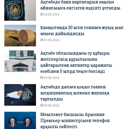
Ақтөбеде банк карталарын заңсыз
айналымға енгізген күдікті ұсталды
05.08.2026
Қазақстанда 20 млн тоннаға жуық мал
азығы дайындалды
05.08.2026
Ақтөбе облысындағы су құбыры
желілерінің құрылысына
қайтарылған активтер қаражаты
есебінен 5 млрд теңге бөлінді
05.08.2026
Ақтөбеде далаға қоқыс төккен
медициналық мекеме жауапқа
тартылды
04.08.2026
Мемлекет басшысы Армения
Премьер-министрімен телефон
арқылы сөйлесті