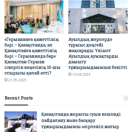
«Германияға қажеттінің
Ауылдық жерлерде
бәрі – Қазақстанда, ал
тұрмыс деңгейі
Қазақстанға қажеттінің
жақсарады: Үкімет
бәрі – Германияда бар»:
Ауылдық аумақтарды
Қазақстан-Герман
дамыту
іскерлік кеңесінің 16-шы
тұжырымдамасын бекітті
отырысы қалай өтті?
10.04.2023
21.05.2025
Recent Posts
Қазақстанда жерасты суын кешенді
пайдалану және басқару
тұжырымдамасы әзірленіп жатыр