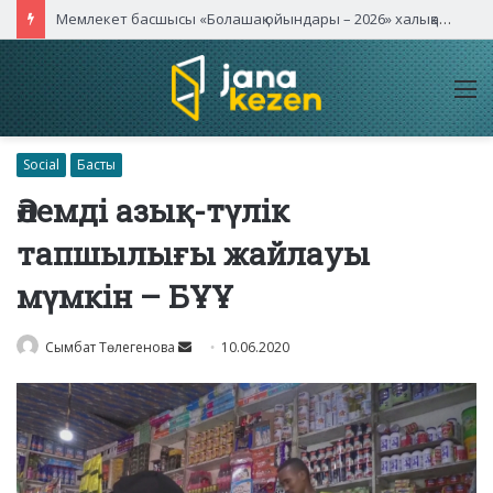
Мемлекет басшысы «Болашақ ойындары – 2026» халықаралық турнирінің ашылу салтанатына қатысты
M
Social
Басты
Әлемді азық-түлік
тапшылығы жайлауы
мүмкін – БҰҰ
Send
Сымбат Төлегенова
10.06.2020
an
email