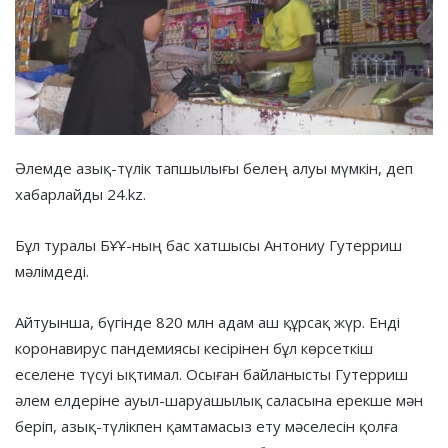
Әлемде азық-түлік тапшылығы белең алуы мүмкін, деп
хабарлайды 24.kz.
Бұл туралы БҰҰ-ның бас хатшысы Антониу Гутерриш
мәлімдеді.
Айтуынша, бүгінде 820 млн адам аш құрсақ жүр. Енді
коронавирус пандемиясы кесірінен бұл көрсеткіш
еселене түсуі ықтимал. Осыған байланысты Гутерриш
әлем елдеріне ауыл-шаруашылық саласына ерекше мән
беріп, азық-түлікпен қамтамасыз ету мәселесін қолға