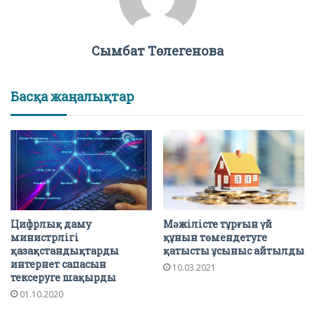
Сымбат Төлегенова
Басқа жаңалықтар
Цифрлық даму
Мәжілісте тұрғын үй
министрлігі
құнын төмендетуге
қазақстандықтарды
қатысты ұсыныс айтылды
интернет сапасын
10.03.2021
тексеруге шақырды
01.10.2020