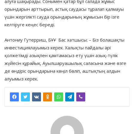
алуға шақырады. Сонымен қатар бұл салада жұмыс
орындарын арттырып, астық саудасы тұралап қалмауы
үшін жергілікті сауда орындарының жұмысын бір ізге
келтіруге кеңес береді.
Антониу Гутерриш, БҰҰ Бас хатшысы: – Біз болашақты
инвестициялауымыз керек. Халықты пайдалы әрі
қолжетімді азықпен қамтамасыз ету үшін азық-түлік
жүйесін құрайық. Ауылшаруашылық саласына және өзге
де өндіріс орындарына көңіл бөліп, аштықтың алдын
алуымыз керек.