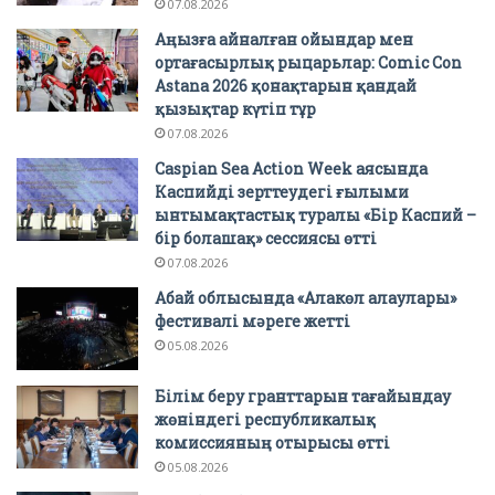
07.08.2026
Аңызға айналған ойындар мен
ортағасырлық рыцарьлар: Comic Con
Astana 2026 қонақтарын қандай
қызықтар күтіп тұр
07.08.2026
Caspian Sea Action Week аясында
Каспийді зерттеудегі ғылыми
ынтымақтастық туралы «Бір Каспий –
бір болашақ» сессиясы өтті
07.08.2026
Абай облысында «Алакөл алаулары»
фестивалі мәреге жетті
05.08.2026
Білім беру гранттарын тағайындау
жөніндегі республикалық
комиссияның отырысы өтті
05.08.2026