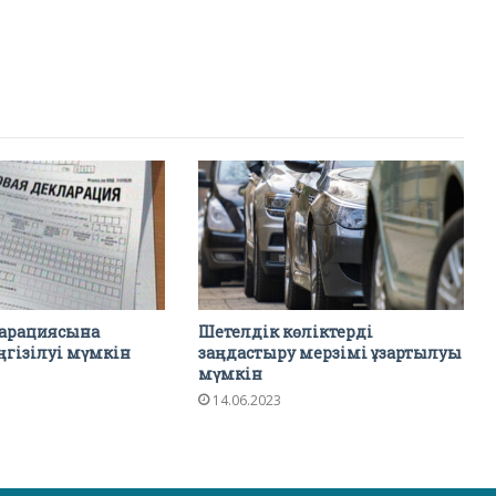
арациясына
Шетелдік көліктерді
еңгізілуі мүмкін
заңдастыру мерзімі ұзартылуы
мүмкін
14.06.2023