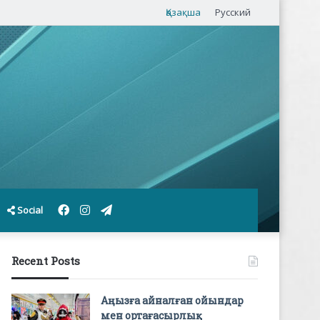
Қазақша
Русский
Facebook
Instagram
Telegram
Social
Recent Posts
Аңызға айналған ойындар
мен ортағасырлық