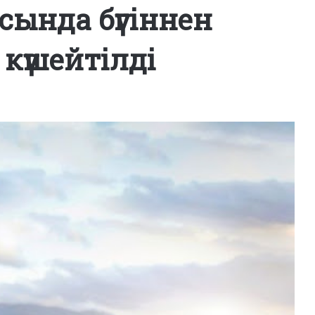
ында бүгіннен
күшейтілді