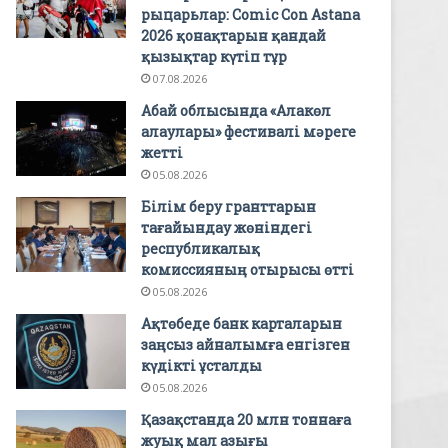
рыцарьлар: Comic Con Astana
2026 қонақтарын қандай
қызықтар күтіп тұр
07.08.2026
Абай облысында «Алакөл
алаулары» фестивалі мәреге
жетті
05.08.2026
Білім беру гранттарын
тағайындау жөніндегі
республикалық
комиссияның отырысы өтті
05.08.2026
Ақтөбеде банк карталарын
заңсыз айналымға енгізген
күдікті ұсталды
05.08.2026
Қазақстанда 20 млн тоннаға
жуық мал азығы