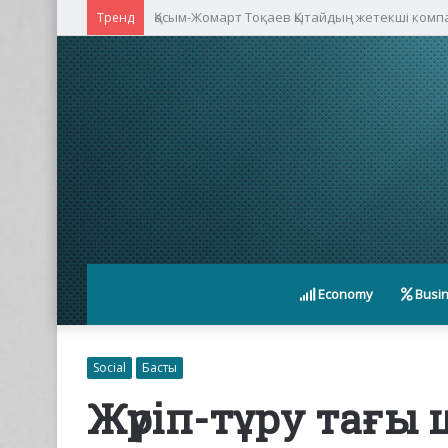
Қасым-Жомарт Тоқаев Қытайдың жетекші ком
Тренд
Economy
Busi
Social
Басты
Жүріп-тұру тағы 