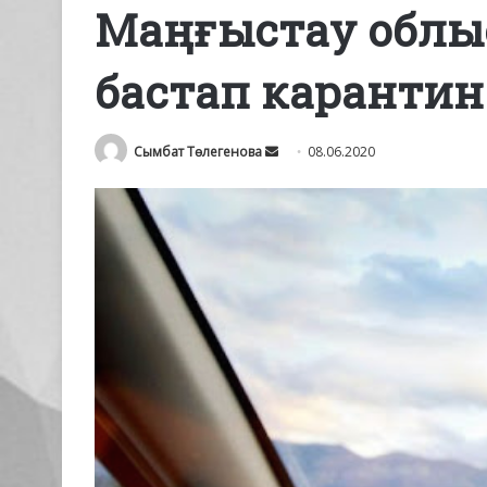
Маңғыстау облыс
бастап карантин 
Send
Сымбат Төлегенова
08.06.2020
an
email