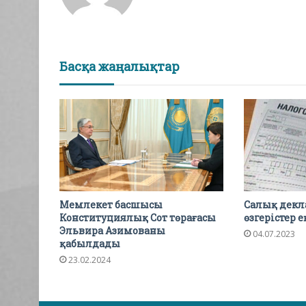
Басқа жаңалықтар
Мемлекет басшысы
Салық декл
Конституциялық Сот төрағасы
өзгерістер 
Эльвира Азимованы
04.07.2023
қабылдады
23.02.2024