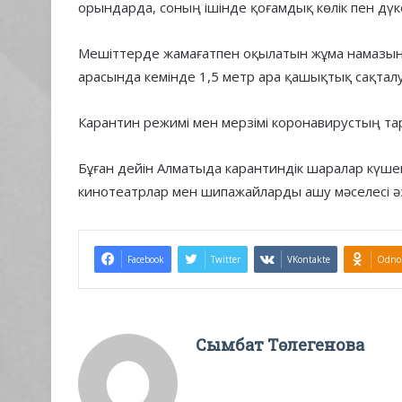
орындарда, соның ішінде қоғамдық көлік пен дү
Мешіттерде жамағатпен оқылатын жұма намазына
арасында кемінде 1,5 метр ара қашықтық сақталу
Карантин режимі мен мерзімі коронавирустың та
Бұған дейін Алматыда карантиндік шаралар күшей
кинотеатрлар мен шипажайларды ашу мәселесі әз
Facebook
Twitter
VKontakte
Odnok
Сымбат Төлегенова