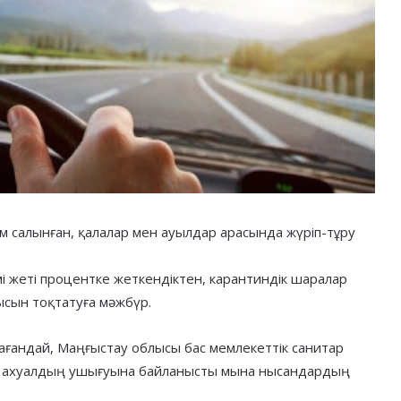
 салынған, қалалар мен ауылдар арасында жүріп-тұру
 жеті процентке жеткендіктен, карантиндік шаралар
ысын тоқтатуға мәжбүр.
ғандай, Маңғыстау облысы бас мемлекеттік санитар
ық ахуалдың ушығуына байланысты мына нысандардың