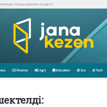
паниялары басшыларымен кездесті
ness
Finance
Agro
Education
Eco
Tech
шектелді: