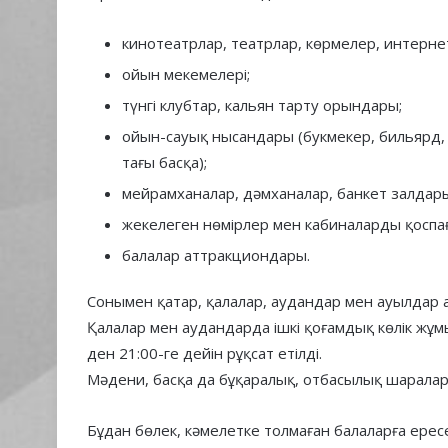
кинотеатрлар, театрлар, көрмелер, интерн
ойын мекемелері;
түнгі клубтар, кальян тарту орындары;
ойын-сауық нысандары (букмекер, бильярд, 
тағы басқа);
мейрамханалар, дәмханалар, банкет залдар
жекелеген нөмірлер мен кабиналарды қоспа
балалар аттракциондары.
Сонымен қатар, қалалар, аудандар мен ауылдар 
Қалалар мен аудандарда ішкі қоғамдық көлік жұм
ден 21:00-ге дейін рұқсат етілді.
Мәдени, басқа да бұқаралық, отбасылық шаралар
Бұдан бөлек, кәмелетке толмаған балаларға ере