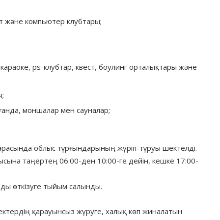
ет және компьютер клубтары;
караоке, ps-клубтар, квест, боулинг орталықтары және
ы;
ғанда, моншалар мен сауналар;
арасында облыс тұрғындарының жүріп-тұруы шектелді.
ысына таңертең 06:00-ден 10:00-ге дейін, кешке 17:00-
ды өткізуге тыйым салынды.
сектердің қарауынсыз жүруге, халық көп жиналатын