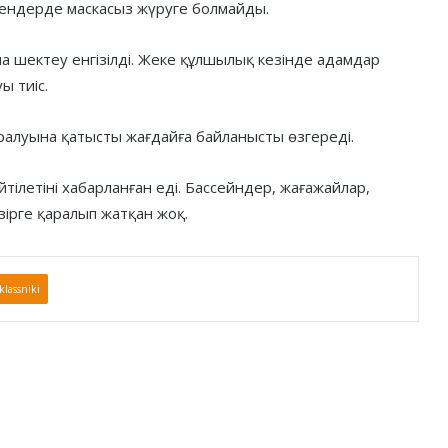
кендерде маскасыз жүруге болмайды.
 шектеу енгізілді. Жеке құлшылық кезінде адамдар
ы тиіс.
ралуына қатысты жағдайға байланысты өзгереді.
тілетіні хабарланған еді. Бассейндер, жағажайлар,
ірге қаралып жатқан жоқ.
lassniki