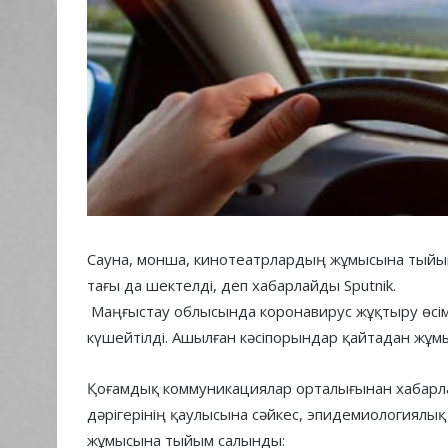
Сауна, монша, кинотеатрлардың жұмысына тыйым
тағы да шектелді, деп хабарлайды Sputnik.
Маңғыстау облысында коронавирус жұқтыру өсімі
күшейтілді. Ашылған кәсіпорындар қайтадан жұм
Қоғамдық коммуникациялар орталығынан хабарла
дәрігерінің қаулысына сәйкес, эпидемиологиял
жұмысына тыйым салынды: