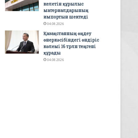
келетін құрылыс
материалдарының
импортын шектеді
04.08.2026
Қазақстанның өңдеу
өнеркәсібіндегі өндіріс
көлемі 16 трлн теңгені
құрады
04.08.2026