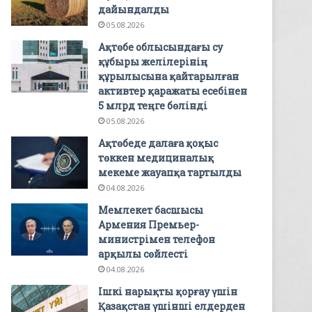
дайындалды
05.08.2026
Ақтөбе облысындағы су
құбыры желілерінің
құрылысына қайтарылған
активтер қаражаты есебінен
5 млрд теңге бөлінді
05.08.2026
Ақтөбеде далаға қоқыс
төккен медициналық
мекеме жауапқа тартылды
04.08.2026
Мемлекет басшысы
Армения Премьер-
министрімен телефон
арқылы сөйлесті
04.08.2026
Ішкі нарықты қорғау үшін
Қазақстан үшінші елдерден