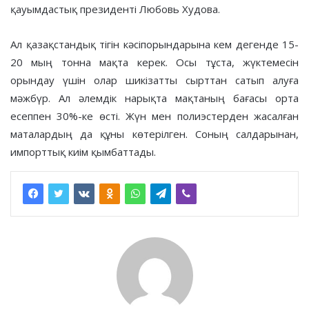
қауымдастық президенті Любовь Худова.
Ал қазақстандық тігін кәсіпорындарына кем дегенде 15-
20 мың тонна мақта керек. Осы тұста, жүктемесін
орындау үшін олар шикізатты сырттан сатып алуға
мәжбүр. Ал әлемдік нарықта мақтаның бағасы орта
есеппен 30%-ке өсті. Жүн мен полиэстерден жасалған
маталардың да құны көтерілген. Соның салдарынан,
импорттық киім қымбаттады.