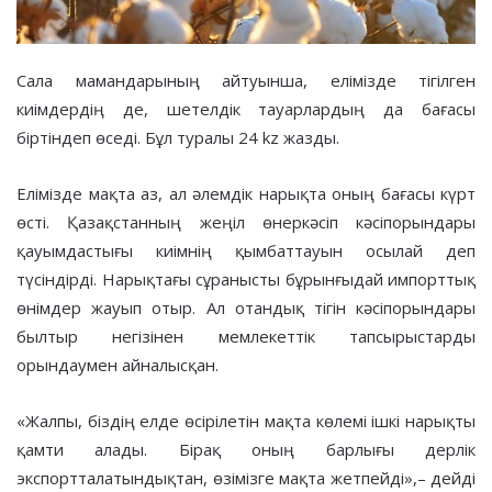
Сала мамандарының айтуынша, елімізде тігілген
киімдердің де, шетелдік тауарлардың да бағасы
біртіндеп өседі. Бұл туралы 24 kz жазды.
Елімізде мақта аз, ал әлемдік нарықта оның бағасы күрт
өсті. Қазақстанның жеңіл өнеркәсіп кәсіпорындары
қауымдастығы киімнің қымбаттауын осылай деп
түсіндірді. Нарықтағы сұранысты бұрынғыдай импорттық
өнімдер жауып отыр. Ал отандық тігін кәсіпорындары
былтыр негізінен мемлекеттік тапсырыстарды
орындаумен айналысқан.
«Жалпы, біздің елде өсірілетін мақта көлемі ішкі нарықты
қамти алады. Бірақ оның барлығы дерлік
экспортталатындықтан, өзімізге мақта жетпейді»,– дейді