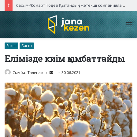
Қасым-Жомарт Тоқаев Қытайдың жетекші компаниялары басшыларымен кездесті
M
Social
Басты
Елімізде киім қымбаттайды
Send
Сымбат Төлегенова
30.06.2021
an
email