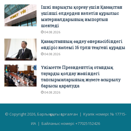
Ішкі нарықты қорғау үшін Қазақстан
үшінші елдерден келетін құрылыс
материалдарының импортын
шектеді
04.08.2026
Қазақстанның өңдеу өнеркәсібіндегі
өндіріс көлемі 16 трлн теңгені құрады
04.08.2026
Үкіметте Президенттің отандық
тауарды қолдау жөніндегі
тапсырмаларының жүзеге асырылу
барысы қаралуда
04.08.2026
© Copyright 2026, Барлық құқығы қорғалған | Куәлік номері: № 17715-
ИА | Байланыс номері: +77025152426