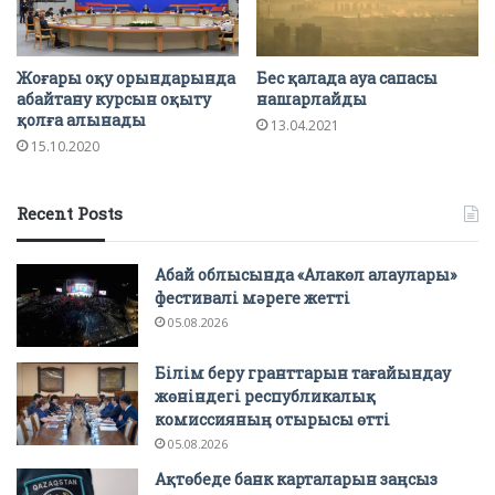
Жоғары оқу орындарында
Бес қалада ауа сапасы
абайтану курсын оқыту
нашарлайды
қолға алынады
13.04.2021
15.10.2020
Recent Posts
Абай облысында «Алакөл алаулары»
фестивалі мәреге жетті
05.08.2026
Білім беру гранттарын тағайындау
жөніндегі республикалық
комиссияның отырысы өтті
05.08.2026
Ақтөбеде банк карталарын заңсыз