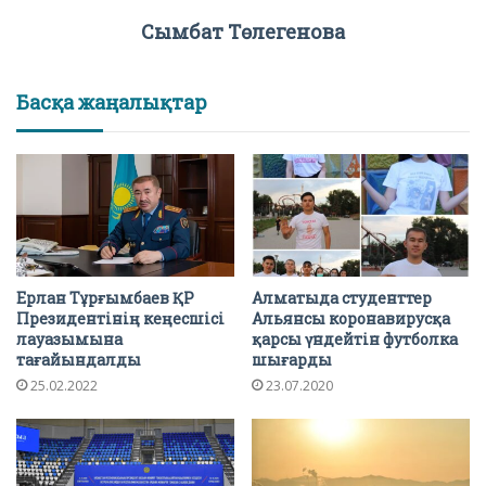
Сымбат Төлегенова
Басқа жаңалықтар
Ерлан Тұрғымбаев ҚР
Алматыда студенттер
Президентінің кеңесшісі
Альянсы коронавирусқа
лауазымына
қарсы үндейтін футболка
тағайындалды
шығарды
25.02.2022
23.07.2020