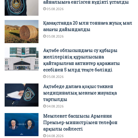
айналымға енгізген күдікті ұсталды
05.08.2026
Қазақстанда 20 млн тоннаға жуық мал
азығы дайындалды
05.08.2026
Ақтөбе облысындағы су құбыры
желілерінің құрылысына
қайтарылған активтер қаражаты
есебінен 5 млрд теңге бөлінді
05.08.2026
Ақтөбеде далаға қоқыс төккен
медициналық мекеме жауапқа
тартылды
04.08.2026
Мемлекет басшысы Армения
Премьер-министрімен телефон
арқылы сөйлесті
04.08.2026