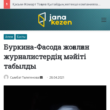
Қасым-Жомарт Тоқаев Қытайдың жетекші компаниялары басшыларымен кездесті
M
Әлем
Басты
Буркина-Фасода жоғалған
журналистердің мәйіті
табылды
Send
Сымбат Төлегенова
28.04.2021
an
email