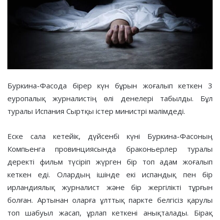
Буркина-Фасода бірер күн бұрын жоғалып кеткен 3
еуропалық журналистің өлі денелері табылды. Бұл
туралы Испания Сыртқы істер министрі мәлімдеді.
Еске сала кетейік, дүйсенбі күні Буркина-Фасоның
Компьенга провинциясында браконьерлер туралы
деректі фильм түсіріп жүрген бір топ адам жоғалып
кеткен еді. Олардың ішінде екі испандық пен бір
ирландиялық журналист және бір жергілікті тұрғын
болған. Артынан оларға ұлттық паркте белгісіз қарулы
топ шабуыл жасап, ұрлап кеткені анықталады. Бірақ