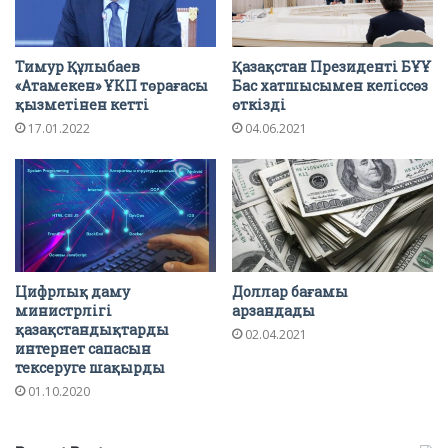
Тимур Құлыбаев
Қазақстан Президенті БҰҰ
«Атамекен» ҰКП төрағасы
Бас хатшысымен келіссөз
қызметінен кетті
өткізді
17.01.2022
04.06.2021
Цифрлық даму
Доллар бағамы
министрлігі
арзандады
қазақстандықтарды
02.04.2021
интернет сапасын
тексеруге шақырды
01.10.2020