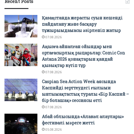
Recent Posts
Қазақстанда жерасты суын кешенді
пайдалану және басқару
тұжырымдамасы әзірленіп жатыр
07.08.2026
Аңызға айналған ойындар мен
ортағасырлық рыцарьлар: Comic Con
Astana 2026 қонақтарын қандай
қызықтар күтіп тұр
07.08.2026
Caspian Sea Action Week аясында
Каспийді зерттеудегі ғылыми
ынтымақтастық туралы «Бір Каспий –
бір болашақ» сессиясы өтті
07.08.2026
Абай облысында «Алакөл алаулары»
фестивалі мәреге жетті
05.08.2026