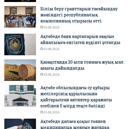
Білім беру гранттарын тағайындау
жөніндегі республикалық
комиссияның отырысы өтті
05.08.2026
Ақтөбеде банк карталарын заңсыз
айналымға енгізген күдікті ұсталды
05.08.2026
Қазақстанда 20 млн тоннаға жуық мал
азығы дайындалды
05.08.2026
Ақтөбе облысындағы су құбыры
желілерінің құрылысына
қайтарылған активтер қаражаты
есебінен 5 млрд теңге бөлінді
05.08.2026
Ақтөбеде далаға қоқыс төккен
медициналық мекеме жауапқа