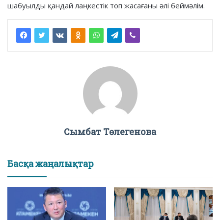
шабуылды қандай лаңкестік топ жасағаны әлі беймәлім.
Сымбат Төлегенова
Басқа жаңалықтар