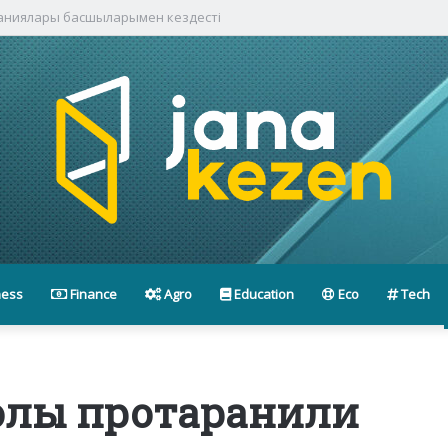
паниялары басшыларымен кездесті
ness
Finance
Agro
Education
Eco
Tech
лы протаранили