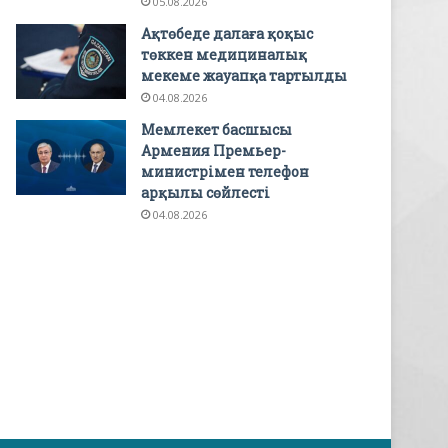
05.08.2026
Ақтөбеде далаға қоқыс
төккен медициналық
мекеме жауапқа тартылды
04.08.2026
Мемлекет басшысы
Армения Премьер-
министрімен телефон
арқылы сөйлесті
04.08.2026