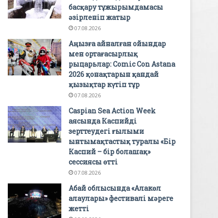
басқару тұжырымдамасы
әзірленіп жатыр
07.08.2026
Аңызға айналған ойындар
мен ортағасырлық
рыцарьлар: Comic Con Astana
2026 қонақтарын қандай
қызықтар күтіп тұр
07.08.2026
Caspian Sea Action Week
аясында Каспийді
зерттеудегі ғылыми
ынтымақтастық туралы «Бір
Каспий – бір болашақ»
сессиясы өтті
07.08.2026
Абай облысында «Алакөл
алаулары» фестивалі мәреге
жетті