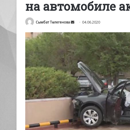
на автомобиле а
Send
Сымбат Төлегенова
04.06.2020
an
email