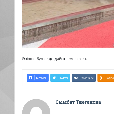
Әзірше бұл тілде дайын емес екен.
Facebook
Twitter
VKontakte
Odnok
Сымбат Төлегенова