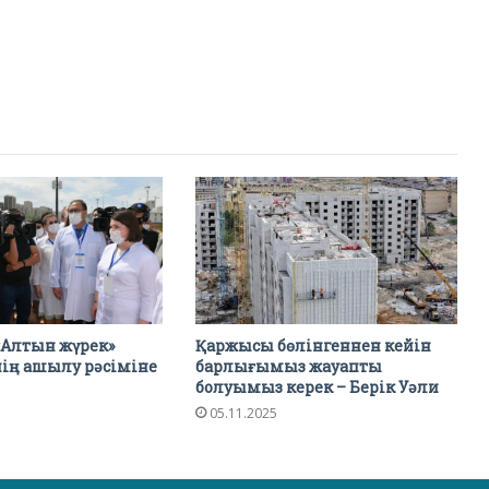
«Алтын жүрек»
Қаржысы бөлінгеннен кейін
нің ашылу рәсіміне
барлығымыз жауапты
болуымыз керек – Берік Уәли
05.11.2025