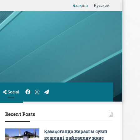
Қазақша
Русский
Facebook
Instagram
Telegram
Social
Recent Posts
Қазақстанда жерасты суын
кешенді пайдалану және