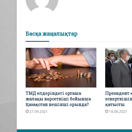
Басқа жаңалықтар
ТМД елдеріндегі орташа
Президент 
жалақы көрсеткіші бойынша
ескерткіші
Қазақстан нешінші орында?
қатысты
27.09.2021
18.06.2021