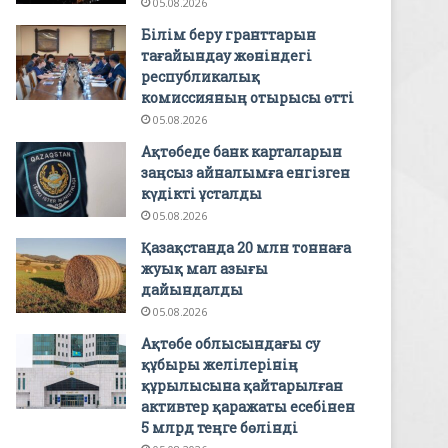
05.08.2026
Білім беру гранттарын
тағайындау жөніндегі
республикалық
комиссияның отырысы өтті
05.08.2026
Ақтөбеде банк карталарын
заңсыз айналымға енгізген
күдікті ұсталды
05.08.2026
Қазақстанда 20 млн тоннаға
жуық мал азығы
дайындалды
05.08.2026
Ақтөбе облысындағы су
құбыры желілерінің
құрылысына қайтарылған
активтер қаражаты есебінен
5 млрд теңге бөлінді