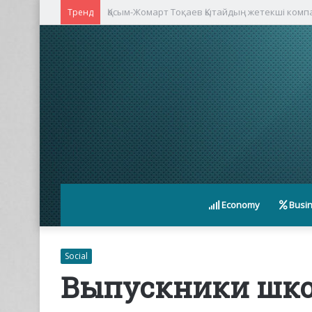
Қасым-Жомарт Тоқаев Қытайдың жетекші ком
Тренд
Economy
Busi
Social
Выпускники шко