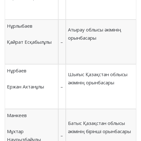
Нұрлыбаев
Атырау облысы әкімінің
орынбасары
Қайрат Есқабылұлы
–
Нұрбаев
Шығыс Қазақстан облысы
әкімінің орынбасары
Ержан Ахтанұлы
–
Манкеев
Батыс Қазақстан облысы
Мұхтар
әкімінің бірінші орынбасары
–
Наурызбайұлы