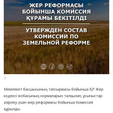
1
Мемлекет басшысының тапсырмасы бойынша ҚР Жер
кодексі жобасының нормаларын талқылап, ұсыныстар
әзірлеу үшін жер реформасы бойынша Комиссия
құрылды.