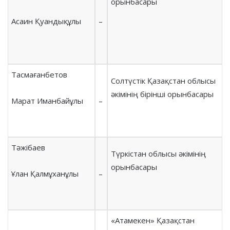
орынбасары
Асаин Қуандықұлы
–
Тасмағанбетов
Солтүстік Қазақстан облысы
әкімінің бірінші орынбасары
Марат Иманбайұлы
–
Тәжібаев
Түркістан облысы әкімінің
орынбасары
Ұлан Қалмұханұлы
–
«Атамекен» Қазақстан