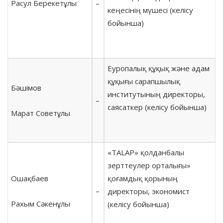
Расул Берекетұлы
–
кеңесінің мүшесі (келісу
бойынша)
Еуропалық құқық және адам
құқығы сарапшылық
Бәшімов
институтының директоры,
–
саясаткер (келісу бойынша)
Марат Советұлы
«TALAP» қолданбалы
зерттеулер орталығы»
Ошақбаев
қоғамдық қорының
–
директоры, экономист
Рахым Сәкенұлы
(келісу бойынша)