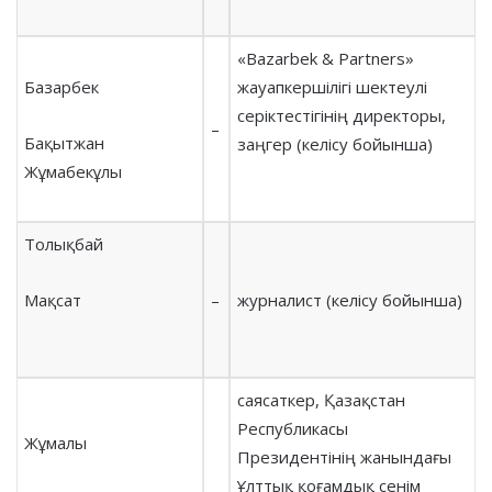
«Bazarbek & Partners»
Базарбек
жауапкершілігі шектеулі
серіктестігінің директоры,
–
Бақытжан
заңгер (келісу бойынша)
Жұмабекұлы
Толықбай
Мақсат
–
журналист (келісу бойынша)
саясаткер, Қазақстан
Республикасы
Жұмалы
Президентінің жанындағы
Ұлттық қоғамдық сенім