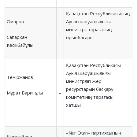
Қазақстан Республикасының
Омаров
Ауыл шаруашылығы
министрі, төрағаның
–
Сапархан
орынбасары
Кесікбайұлы
Қазақстан Республикасы
Ауыл шаруашылығы
Теміржанов
министрлігі Жер
ресурстарын басқару
Мұрат Баритұлы
–
комитетінің төрағасы,
хатшы
«Nur Otan» партиясының
Қырықбаев