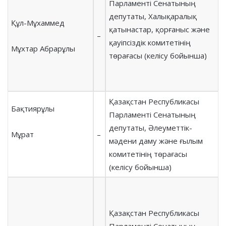
Парламенті Сенатының
депутаты, Халықаралық
Құл-Мұхаммед
қатынастар, қорғаныс және
–
қауіпсіздік комитетінің
Мұхтар Абрарұлы
төрағасы (келісу бойынша)
Қазақстан Республикасы
Бақтиярұлы
Парламенті Сенатының
депутаты, Әлеуметтік-
Мұрат
–
мәдени даму және ғылым
комитетінің төрағасы
(келісу бойынша)
Қазақстан Республикасы