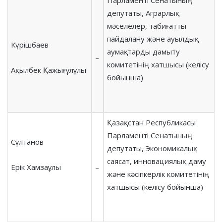
Парламенті Сенатының
депутаты, Аграрлық
мәселелер, табиғатты
пайдалану және ауылдық
Күрішбаев
аумақтарды дамыту
–
комитетінің хатшысы (келісу
Ақылбек Қажығұлұлы
бойынша)
Қазақстан Республикасы
Парламенті Сенатының
Сұлтанов
депутаты, Экономикалық
саясат, инновациялық даму
Ерік Хамзаұлы
–
және кәсіпкерлік комитетінің
хатшысы (келісу бойынша)