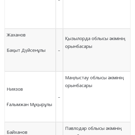
Жаханов
Қызылорда облысы әкімінің
орынбасары
Бақыт Дүйсенұлы
–
Маңғыстау облысы әкімінің
орынбасары
Ниязов
–
Ғалымжан Мұқырұлы
Павлодар облысы әкімінің
Байханов