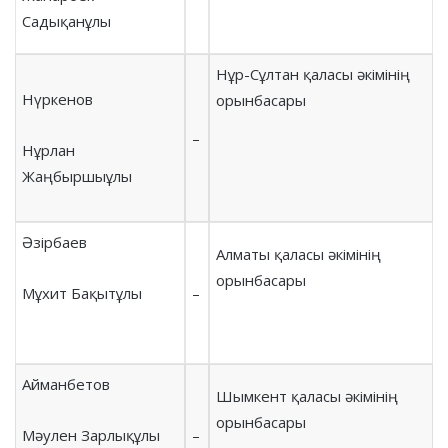
Садықанұлы
Нұр-Сұлтан қаласы әкімінің
Нүркенов
орынбасары
–
Нұрлан
Жаңбыршыұлы
Әзірбаев
Алматы қаласы әкімінің
орынбасары
Мұхит Бақытұлы
–
Айманбетов
Шымкент қаласы әкімінің
орынбасары
Мәулен Зарлықұлы
–