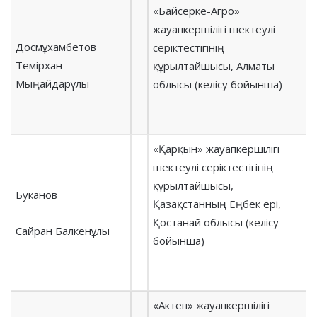
«Байсерке-Агро»
жауапкершілігі шектеулі
Досмұхамбетов
серіктестігінің
Темірхан
–
құрылтайшысы, Алматы
Мыңайдарұлы
облысы (келісу бойынша)
«Қарқын» жауапкершілігі
шектеулі серіктестігінің
құрылтайшысы,
Буканов
Қазақстанның Еңбек ері,
–
Қостанай облысы (келісу
Сайран Балкенұлы
бойынша)
«Актеп» жауапкершілігі