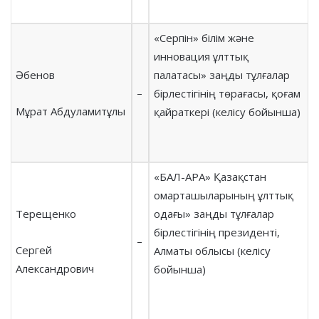
«Серпін» білім және
инновация ұлттық
Әбенов
палатасы» заңды тұлғалар
–
бірлестігінің төрағасы, қоғам
Мұрат Абдуламитұлы
қайраткері (келісу бойынша)
«БАЛ-АРА» Қазақстан
омарташыларының ұлттық
Терещенко
одағы» заңды тұлғалар
бірлестігінің президенті,
–
Сергей
Алматы облысы (келісу
Александрович
бойынша)