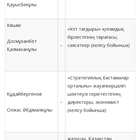
Қауысбекұлы
Көшім
«Ұлт тағдыры» қоғамдық
бірлестігінің төрағасы,
Досмұханбет
–
саясаткер (келісу бойынша)
Қалмаханұлы
«Стратегиялық бастамалар
орталығы» жауапкершілігі
Құдайбергенов
шектеулі серіктестігінің
–
директоры, экономист
Олжас Әбдімәлікұлы
(келісу бойынша)
жазушы, Қазақстан