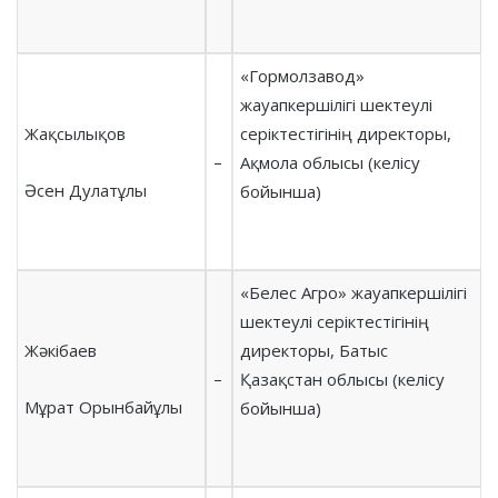
«Гормолзавод»
жауапкершілігі шектеулі
Жақсылықов
серіктестігінің директоры,
–
Ақмола облысы (келісу
Әсен Дулатұлы
бойынша)
«Белес Агро» жауапкершілігі
шектеулі серіктестігінің
Жәкібаев
директоры, Батыс
–
Қазақстан облысы (келісу
Мұрат Орынбайұлы
бойынша)