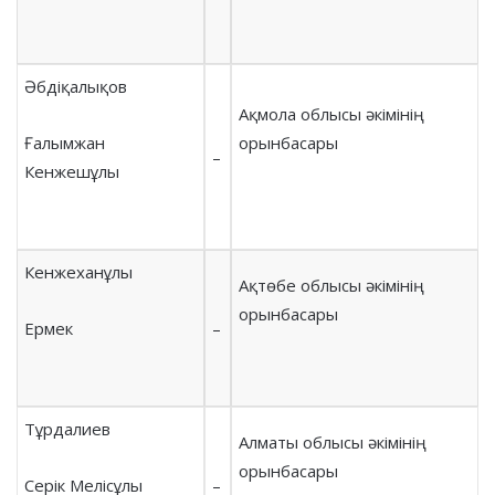
Әбдіқалықов
Ақмола облысы әкімінің
Ғалымжан
орынбасары
–
Кенжешұлы
Кенжеханұлы
Ақтөбе облысы әкімінің
орынбасары
Ермек
–
Тұрдалиев
Алматы облысы әкімінің
орынбасары
Серік Мелісұлы
–