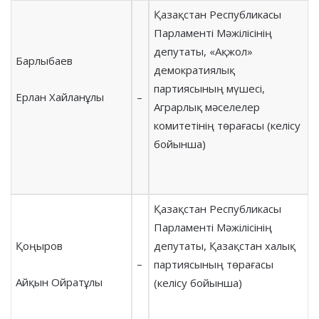
Қазақстан Республикасы
Парламенті Мәжілісінің
депутаты, «Ақжол»
Барлыбаев
демократиялық
партиясының мүшесі,
Ерлан Хайланұлы
–
Аграрлық мәселелер
комитетінің төрағасы (келісу
бойынша)
Қазақстан Республикасы
Парламенті Мәжілісінің
Қоңыров
депутаты, Қазақстан халық
–
партиясының төрағасы
Айқын Ойратұлы
(келісу бойынша)