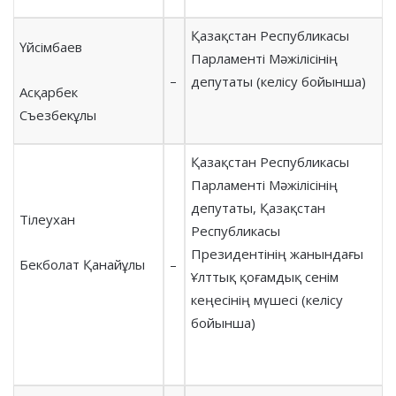
Қазақстан Республикасы
Үйсімбаев
Парламенті Мәжілісінің
–
депутаты (келісу бойынша)
Асқарбек
Съезбекұлы
Қазақстан Республикасы
Парламенті Мәжілісінің
депутаты, Қазақстан
Тілеухан
Республикасы
Президентінің жанындағы
Бекболат Қанайұлы
–
Ұлттық қоғамдық сенім
кеңесінің мүшесі (келісу
бойынша)