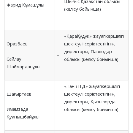
Шығыс Қазақстан облысы
Фарид Құмашұлы
(келісу бойынша)
«ҚараҚұдұқ» жауапкершілігі
Оразбаев
шектеулі серіктестігінің
директоры, Павлодар
–
Сайлау
облысы (келісу бойынша)
Шаймарданұлы
«Тан ЛТД» жауапкершілігі
Шағыртаев
шектеулі серіктестігінің
директоры, Қызылорда
–
Имамзада
облысы (келісу бойынша)
Қуанышбайұлы