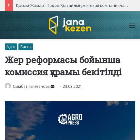
Қасым-Жомарт Тоқаев Қытайдың жетекші компаниялары басшыларымен кездесті
M
Agro
Басты
Жер реформасы бойынша
комиссия құрамы бекітілді
Send
Сымбат Төлегенова
23.03.2021
an
email