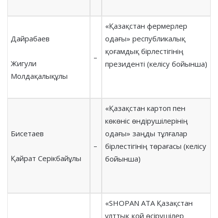
«Қазақстан фермерлер
Дайрабаев
одағы» республикалық
қоғамдық бірлестігінің
–
Жигули
президенті (келісу бойынша)
Молдақалықұлы
«Қазақстан картоп пен
көкөніс өндірушілерінің
Бисетаев
одағы» заңды тұлғалар
–
бірлестігінің төрағасы (келісу
Қайрат Серікбайұлы
бойынша)
«SHOPAN ATA Қазақстан
ұлттық қой өсірушілер