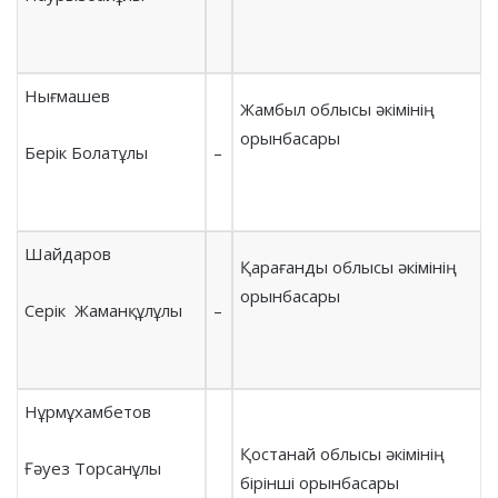
Нығмашев
Жамбыл облысы әкімінің
орынбасары
Берік Болатұлы
–
Шайдаров
Қарағанды облысы әкімінің
орынбасары
Серік Жаманқұлұлы
–
Нұрмұхамбетов
Қостанай облысы әкімінің
Ғәуез Торсанұлы
бірінші орынбасары
–