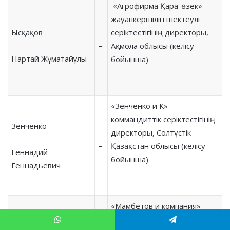
«Агрофирма Қара-өзек»
жауапкершілігі шектеулі
Ысқақов
серіктестігінің директоры,
–
Ақмола облысы (келісу
Нартай Жұматайұлы
бойынша)
«Зенченко и К»
коммандиттік серіктестігінің
Зенченко
директоры, Солтүстік
–
Қазақстан облысы (келісу
Геннадий
бойынша)
Геннадьевич
«Мамбетов и компания»
коммандиттік серіктестігінің
Мамбетов
WhatsApp
Telegram