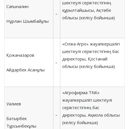
шектеулі серіктестігінің
Сағыналин
құрылтайшысы, Ақтөбе
–
облысы (келісу бойынша)
Нұрлан Шымбайұлы
«Олжа Агро» жауапкершілігі
шектеулі серіктестігінің бас
Қожаназаров
директоры, Қостанай
–
облысы (келісу бойынша)
Айдарбек Асанұлы
«Агрофирма ТNК»
жауапкершілігі шектеулі
Уәлиев
серіктестігінің бас
–
директоры, Ақмола облысы
Батырбек
(келісу бойынша)
Тұрсынбекұлы