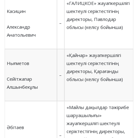
«ГАЛИЦКОЕ» жауапкершілігі
Касицин
шектеулі серіктестігінің
директоры, Павлодар
–
Александр
облысы (келісу бойынша)
Анатольевич
«Қайнар» жауапкершілігі
Нығметов
шектеулі серіктестігінің
директоры, Қарағанды
–
Сейітжапар
облысы (келісу бойынша)
Алшынбекұлы
«Майлы дақылдар тәжірибе
шаруашылығы»
жауапкершілігі шектеулі
Әбітаев
серіктестігінің директоры,
–