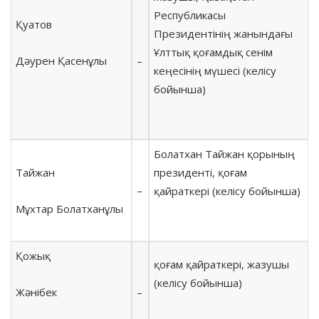
Республикасы
Қуатов
Президентінің жанындағы
Ұлттық қоғамдық сенім
Дәурен Қасенұлы
–
кеңесінің мүшесі (келісу
бойынша)
Болатхан Тайжан қорының
Тайжан
президенті, қоғам
–
қайраткері (келісу бойынша)
Мұхтар Болатханұлы
Қожық
қоғам қайраткері, жазушы
(келісу бойынша)
Жәнібек
–