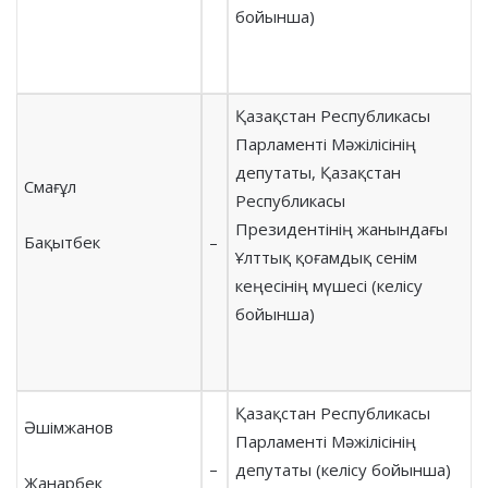
бойынша)
Қазақстан Республикасы
Парламенті Мәжілісінің
депутаты, Қазақстан
Смағұл
Республикасы
Президентінің жанындағы
Бақытбек
–
Ұлттық қоғамдық сенім
кеңесінің мүшесі (келісу
бойынша)
Қазақстан Республикасы
Әшімжанов
Парламенті Мәжілісінің
–
депутаты (келісу бойынша)
Жанарбек