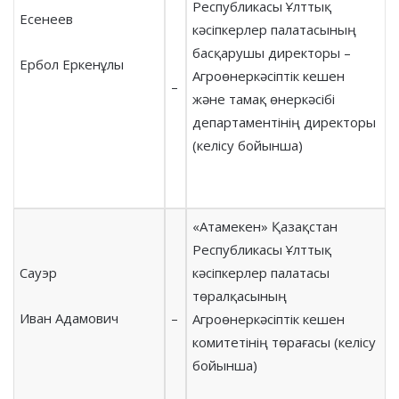
Республикасы Ұлттық
Есенеев
кәсіпкерлер палатасының
басқарушы директоры –
Ербол Еркенұлы
Агроөнеркәсіптік кешен
–
және тамақ өнеркәсібі
департаментінің директоры
(келісу бойынша)
«Атамекен» Қазақстан
Республикасы Ұлттық
Сауэр
кәсіпкерлер палатасы
төралқасының
Иван Адамович
–
Агроөнеркәсіптік кешен
комитетінің төрағасы (келісу
бойынша)