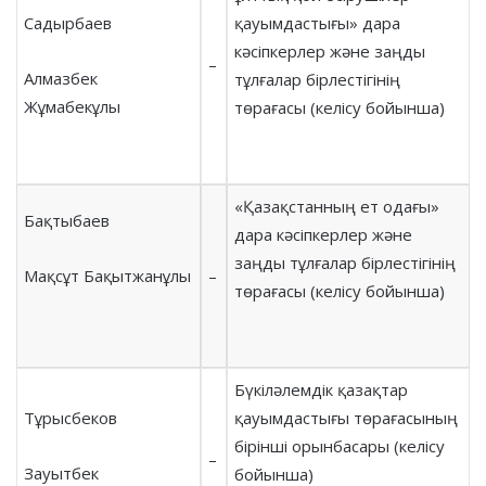
Садырбаев
қауымдастығы» дара
кәсіпкерлер және заңды
–
Алмазбек
тұлғалар бірлестігінің
Жұмабекұлы
төрағасы (келісу бойынша)
«Қазақстанның ет одағы»
Бақтыбаев
дара кәсіпкерлер және
заңды тұлғалар бірлестігінің
Мақсұт Бақытжанұлы
–
төрағасы (келісу бойынша)
Бүкіләлемдік қазақтар
Тұрысбеков
қауымдастығы төрағасының
бірінші орынбасары (келісу
–
Зауытбек
бойынша)