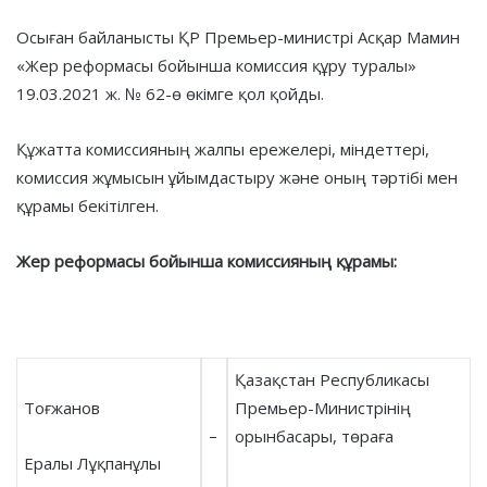
Осыған байланысты ҚР Премьер-министрі Асқар Мамин
«Жер реформасы бойынша комиссия құру туралы»
19.03.2021 ж. № 62-ө өкімге қол қойды.
Құжатта комиссияның жалпы ережелері, міндеттері,
комиссия жұмысын ұйымдастыру және оның тәртібі мен
құрамы бекітілген.
Жер реформасы бойынша комиссияның құрамы:
Қазақстан Республикасы
Тоғжанов
Премьер-Министрінің
–
орынбасары, төраға
Ералы Лұқпанұлы