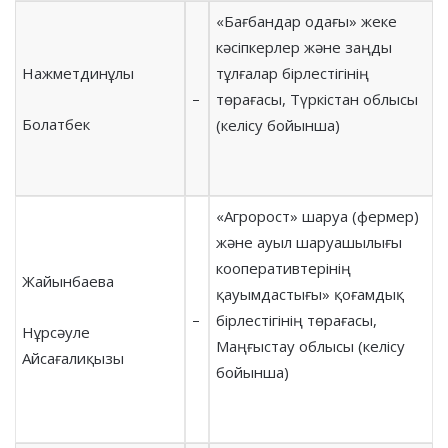
«Бағбандар одағы» жеке
кәсіпкерлер және заңды
Нажметдинұлы
тұлғалар бірлестігінің
–
төрағасы, Түркістан облысы
Болатбек
(келісу бойынша)
«Агророст» шаруа (фермер)
және ауыл шаруашылығы
кооперативтерінің
Жайынбаева
қауымдастығы» қоғамдық
–
бірлестігінің төрағасы,
Нұрсәуле
Маңғыстау облысы (келісу
Айсағалиқызы
бойынша)