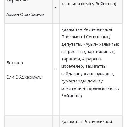
хатшысы (келісу бойынша)
–
Арман Оразбайұлы
Қазақстан Республикасы
Парламенті Сенатының
депутаты, «Ауыл» халықтық
патриоттық партиясының
төрағасы, Аграрлық
Бектаев
мәселелер, табиғатты
–
пайдалану және ауылдық
Әли Әбдікәрімұлы
аумақтарды дамыту
комитетінің төрағасы (келісу
бойынша)
Қазақстан Республикасы