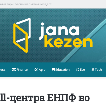
паниялары басшыларымен кездесті
ness
Finance
Agro
Education
Eco
Tech
ll-центра ЕНПФ во