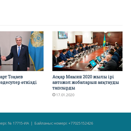
рт Тоқаев
Асқар Мамин 2020 жылы ірі
здесулер өткізді
автожол жобаларын аяқтауды
тапсырды
17.01.2020
мері: № 17715-ИА | Байланыс номері: +77025152426