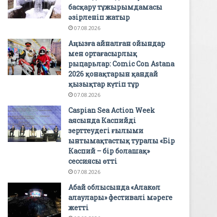
басқару тұжырымдамасы
әзірленіп жатыр
07.08.2026
Аңызға айналған ойындар
мен ортағасырлық
рыцарьлар: Comic Con Astana
2026 қонақтарын қандай
қызықтар күтіп тұр
07.08.2026
Caspian Sea Action Week
аясында Каспийді
зерттеудегі ғылыми
ынтымақтастық туралы «Бір
Каспий – бір болашақ»
сессиясы өтті
07.08.2026
Абай облысында «Алакөл
алаулары» фестивалі мәреге
жетті