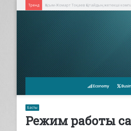
Қасым-Жомарт Тоқаев Қытайдың жетекші ком
Тренд
Economy
Busi
Басты
Режим работы ca