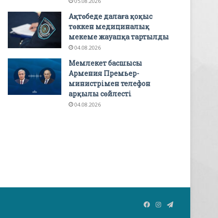
05.08.2026
Ақтөбеде далаға қоқыс
төккен медициналық
мекеме жауапқа тартылды
04.08.2026
Мемлекет басшысы
Армения Премьер-
министрімен телефон
арқылы сөйлесті
04.08.2026
Facebook
Instagram
Telegram