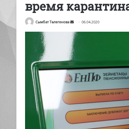
время карантин
Send
Сымбат Төлегенова
06.04.2020
an
email