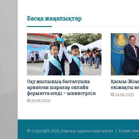
Басқа жаңалықтар
Оқу жылының басталуына
Қасым-Жома
арналған шаралар онлайн
екіжақты ке
форматта өтеді – министрлік
24.06.2025
26.08.2020
© Copyright 2026, Барлық құқығы қорғалған | Куәлік но