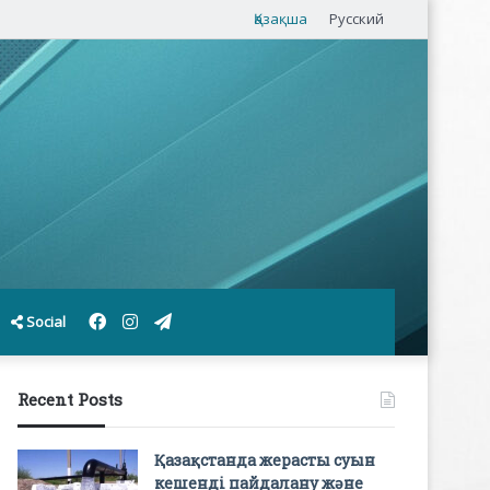
Қазақша
Русский
Facebook
Instagram
Telegram
Social
Recent Posts
Қазақстанда жерасты суын
кешенді пайдалану және