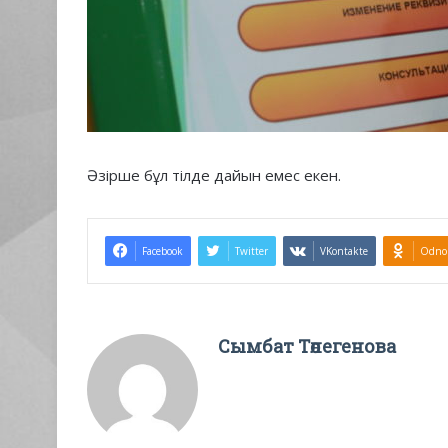
Әзірше бұл тілде дайын емес екен.
Facebook
Twitter
VKontakte
Odnok
Сымбат Төлегенова