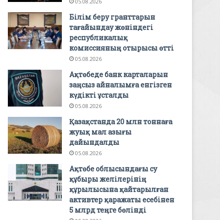
05.08.2026
Білім беру гранттарын
тағайындау жөніндегі
республикалық
комиссияның отырысы өтті
05.08.2026
Ақтөбеде банк карталарын
заңсыз айналымға енгізген
күдікті ұсталды
05.08.2026
Қазақстанда 20 млн тоннаға
жуық мал азығы
дайындалды
05.08.2026
Ақтөбе облысындағы су
құбыры желілерінің
құрылысына қайтарылған
активтер қаражаты есебінен
5 млрд теңге бөлінді